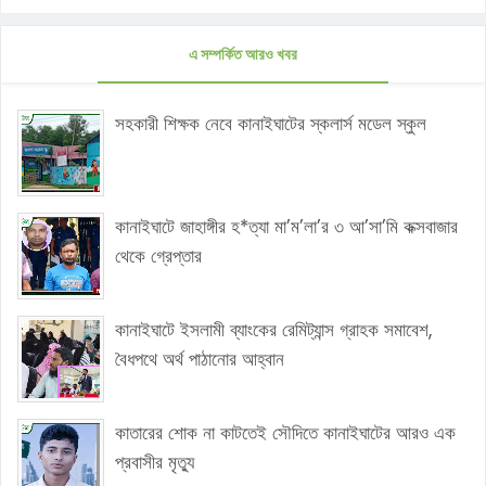
এ সম্পর্কিত আরও খবর
সহকারী শিক্ষক নেবে কানাইঘাটের স্কলার্স মডেল স্কুল
কানাইঘাটে জাহাঙ্গীর হ*ত্যা মা’ম’লা’র ৩ আ’সা’মি কক্সবাজার
থেকে গ্রেপ্তার
কানাইঘাটে ইসলামী ব্যাংকের রেমিট্যান্স গ্রাহক সমাবেশ,
বৈধপথে অর্থ পাঠানোর আহ্বান
কাতারের শোক না কাটতেই সৌদিতে কানাইঘাটের আরও এক
প্রবাসীর মৃত্যু