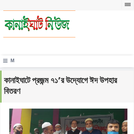
≡
M
e
কানাইঘাটে প্রজন্ম ৭১’র উদ্যোগে ঈদ উপহার
n
বিতরণ
u