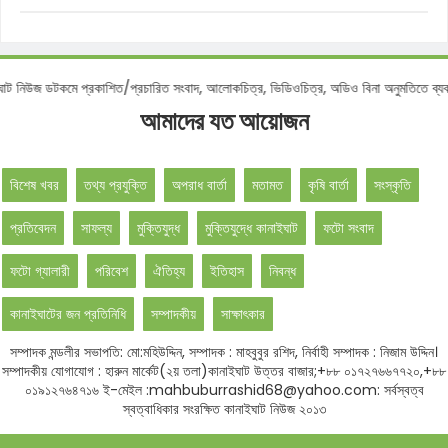
জ ডটকমে প্রকাশিত/প্রচারিত সংবাদ, আলোকচিত্র, ভিডিওচিত্র, অডিও বিনা অনুমতিতে ব্যবহার 
আমাদের যত আয়োজন
বিশেষ খবর
তথ্য প্রযুক্তি
অপরাধ বার্তা
মতামত
কৃষি বার্তা
সংস্কৃতি
প্রতিবেদন
সাফল্য
মুক্তিযুদ্ধ
মুক্তিযুদ্ধে কানাইঘাট
ফটো সংবাদ
ফটো গ্যালারী
পরিবেশ
ঐতিহ্য
ইতিহাস
নিবন্ধ
কানাইঘাটের জন প্রতিনিধি
সম্পাদকীয়
সাক্ষাৎকার
সম্পাদক মন্ডলীর সভাপতি: মো:মহিউদ্দিন, সম্পাদক : মাহবুবুর রশিদ, নির্বাহী সম্পাদক : নিজাম উদ্দিন।
সম্পাদকীয় যোগাযোগ : হারুন মার্কেট(২য় তলা)কানাইঘাট উত্তর বাজার;+৮৮ ০১৭২৭৬৬৭৭২০,+৮৮
০১৯১২৭৬৪৭১৬ ই-মেইল :mahbuburrashid68@yahoo.com: সর্বস্বত্ব
স্বত্বাধিকার সংরক্ষিত কানাইঘাট নিউজ ২০১৩