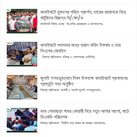
কানাইঘাটে যুবদলের শক্তি প্রদর্শন, তারেক রহমানকে নিয়ে
কটূক্তির বিরুদ্ধে বি/ক্ষো/ভ
কানাইঘাট নিউজ ডেস্ক : বিএনপির চেয়ারম্যান ও বাংলাদেশের...
কানাইঘাটে পথসভার মধ্যে হারাল নাহিদ ইসলাম ও তার
পিএসের মোবাইল
নিজস্ব প্রতিবেদক: হবিগঞ্জ ও গোলাপগঞ্জে এনসিপির...
জুলাই গণঅভ্যুত্থান দিবস উপলক্ষে কানাইঘাটে প্রশাসনের
প্রস্তুতি সভা অনুষ্ঠিত
নিজস্ব প্রতিবেদক: আগামী ৫ আগস্ট জুলাই গণঅভ্যুত্থান...
বন্ধ লোভাছড়া পাথর কোয়ারী নিয়ে নতুন আশার আলো, মাঠে
ডিএমডি পরিচালক
নিজস্ব প্রতিবেদক : দীর্ঘদিন বন্ধ থাকার পর আবারও আলোচনার...