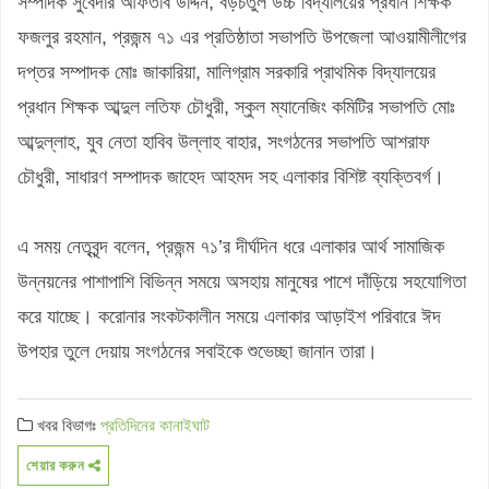
সম্পাদক সুবেদার আফতাব উদ্দিন, বড়চতুল উচ্চ বিদ্যালয়ের প্রধান শিক্ষক
ফজলুর রহমান, প্রজন্ম ৭১ এর প্রতিষ্ঠাতা সভাপতি উপজেলা আওয়ামীলীগের
দপ্তর সম্পাদক মোঃ জাকারিয়া, মালিগ্রাম সরকারি প্রাথমিক বিদ্যালয়ের
প্রধান শিক্ষক আব্দুল লতিফ চৌধুরী, স্কুল ম্যানেজিং কমিটির সভাপতি মোঃ
আব্দুল্লাহ, যুব নেতা হাবিব উল্লাহ বাহার, সংগঠনের সভাপতি আশরাফ
চৌধুরী, সাধারণ সম্পাদক জাহেদ আহমদ সহ এলাকার বিশিষ্ট ব্যক্তিবর্গ।
এ সময় নেতৃবৃন্দ বলেন, প্রজন্ম ৭১’র দীর্ঘদিন ধরে এলাকার আর্থ সামাজিক
উন্নয়নের পাশাপাশি বিভিন্ন সময়ে অসহায় মানুষের পাশে দাঁড়িয়ে সহযোগিতা
করে যাচ্ছে। করোনার সংকটকালীন সময়ে এলাকার আড়াইশ পরিবারে ঈদ
উপহার তুলে দেয়ায় সংগঠনের সবাইকে শুভেচ্ছা জানান তারা।
খবর বিভাগঃ
প্রতিদিনের কানাইঘাট
শেয়ার করুন