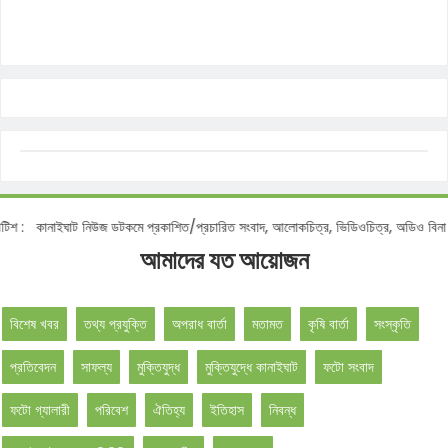
ানাইঘাট নিউজ ডটকমে প্রকাশিত/প্রচারিত সংবাদ, আলোকচিত্র, ভিডিওচিত্র, অডিও বিনা অনুমতি
আমাদের যত আয়োজন
বিশেষ খবর
তথ্য প্রযুক্তি
অপরাধ বার্তা
মতামত
কৃষি বার্তা
সংস্কৃতি
প্রতিবেদন
সাফল্য
মুক্তিযুদ্ধ
মুক্তিযুদ্ধে কানাইঘাট
ফটো সংবাদ
ফটো গ্যালারী
পরিবেশ
ঐতিহ্য
ইতিহাস
নিবন্ধ