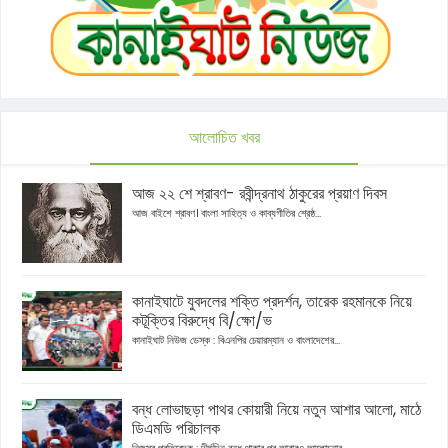
আলোচিত খবর
আজ ২২ শে শ্রাবণ- রবীন্দ্রনাথ ঠাকুরের প্রয়াণ দিবস
আজ বাইশে শ্রাবণ। বাংলা সাহিত্য ও কাব্যগীতির শ্রেষ্ঠ...
কানাইঘাটে যুবদলের শক্তি প্রদর্শন, তারেক রহমানকে নিয়ে
কটূক্তির বিরুদ্ধে বি/ক্ষো/ভ
কানাইঘাট নিউজ ডেস্ক : বিএনপির চেয়ারম্যান ও বাংলাদেশের...
বন্ধ লোভাছড়া পাথর কোয়ারী নিয়ে নতুন আশার আলো, মাঠে
ডিএমডি পরিচালক
নিজস্ব প্রতিবেদক : দীর্ঘদিন বন্ধ থাকার পর আবারও আলোচনার...