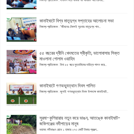
কানাইঘাটে বিশ্ব মাতৃদুগ্ধ সপ্তাহের আলোচনা সভা
নিজস্ব প্রতিবেদক : “জীবনের টেকসই সূচনায় মাতৃদুগ্ধ পান...
৫৫ বছরের দ্বীনি খেদমতের স্বীকৃতি, ভালোবাসায় সিক্ত
মাওলানা গোলাম ওয়াহিদ
নিজস্ব প্রতিবেদক : টানা ৫৫ বছর মুহতামিমের দায়িত্ব পালন করে...
কানাইঘাটে গণঅভ্যুত্থান দিবস পালিত
নিজস্ব প্রতিবেদক : জুলাই গণঅভ্যুত্থান দিবস উপলক্ষে কানাইঘাট...
সুরমা-কুশিয়ারায় নতুন করে ভাঙন, আতঙ্কে কানাইঘাট-
জকিগঞ্জের নদীপাড়ের মানুষ
ভয়াবহ নদীভাঙন রোধে ১ হাজার ২৭৩ কোটি টাকার প্রকল্প...