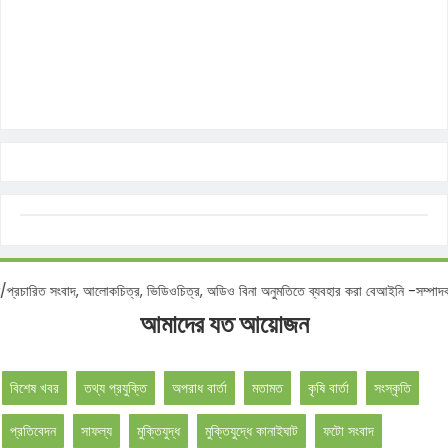
িত/প্রচারিত সংবাদ, আলোকচিত্র, ভিডিওচিত্র, অডিও বিনা অনুমতিতে ব্যবহার করা বেআইনি -সম
আমাদের যত আয়োজন
বিশেষ খবর
তথ্য প্রযুক্তি
অপরাধ বার্তা
মতামত
কৃষি বার্তা
সংস্কৃতি
প্রতিবেদন
সাফল্য
মুক্তিযুদ্ধ
মুক্তিযুদ্ধে কানাইঘাট
ফটো সংবাদ