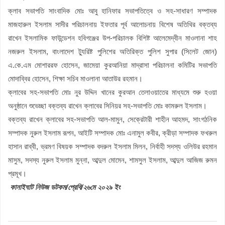
ক্লাব সভাপতি সাংবাদিক মোঃ আবু হানিফার সভাপতিত্বে ও সহ-সাধারণ সম্পাদক
মাজহারুল ইসলাম সাদীর পরিচালনায় ইফতার পূর্ব আলোচনায় বিশেষ অতিথির বক্তব্য
রাখেন ইসলামিক ফাউন্ডেশন হবিগঞ্জের উপ-পরিচালক বিশিষ্ট আলেমেদ্বীন মাওলানা শাহ
নজরুল ইসলাম, বাংলাদেশ ট্যুরিষ্ট পুলিশের অতিরিক্ত পুলিশ সুপার (সিলেট জোন)
এ.কে.এম মোশাররফ হোসেন, জামেয়া কুরআনিয়া মাদ্রাসা পরিচালনা কমিটির সভাপতি
মোদাব্বির হোসেন, শিক্ষা সচিব মাওলানা আতাউর রহমান।
ক্লাবের সহ-সভাপতি মোঃ নুর উদ্দিন খানের কুরআন তেলাওয়াতের মাধ্যমে শুরু হওয়া
অনুষ্ঠানে শুভেচ্ছা বক্তব্য রাখেন ক্লাবের সিনিয়র সহ-সভাপতি মোঃ কামরুল ইসলাম।
বক্তব্য রাখেন ক্লাবের সহ-সভাপতি আল-মামুন, সেক্রেটারী শাহীন আহমদ, সাংগঠনিক
সম্পাদক নুরুল ইসলাম রূপন, আইটি সম্পাদক মোঃ এনামুল কবীর, ক্রীড়া সম্পাদক ফখরুল
হাসান রাব্বী, ভ্রমণ বিষয়ক সম্পাদক বদরুল ইসলাম মিলন, নির্বাহী সদস্য ওলিউর রহমান
মাসুম, সদস্য নুরুল ইসলাম মুন্না, আব্দুল মোমেন, শামসুল ইসলাম, আব্দুল আজিজ রুমন
প্রমূখ।
কানাইঘাট নিউজ ডটকম/প্রেবি/২৬মে ২০২৯ ইং