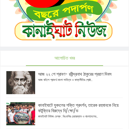
আলোচিত খবর
আজ ২২ শে শ্রাবণ- রবীন্দ্রনাথ ঠাকুরের প্রয়াণ দিবস
আজ বাইশে শ্রাবণ। বাংলা সাহিত্য ও কাব্যগীতির শ্রেষ্ঠ...
কানাইঘাটে যুবদলের শক্তি প্রদর্শন, তারেক রহমানকে নিয়ে
কটূক্তির বিরুদ্ধে বি/ক্ষো/ভ
কানাইঘাট নিউজ ডেস্ক : বিএনপির চেয়ারম্যান ও বাংলাদেশের...