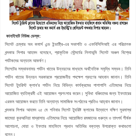
কানাইঘাট নিউজ ডেস্ক:
সিলেট চেম্বার অব কমার্স এন্ড ইন্ডাষ্ট্রি-এর সভাপতি ও এফবিসিসিআই এর পরিচালক
খন্দকার সিপার আহমদ বলেছেন, প্রাকৃতিক সৌন্দর্যের লিলাভূমি সিলেট অঞ্চল বিশ্বের
পর্যটকদের অন্যতম আকর্ষণ।
সিলেটের সম্ভাবনাময় পর্যটন খাতের উন্নয়নের মাধ্যমে অর্থনৈতিক সমৃদ্ধি সম্ভব। তিনি
পর্যটন খাতের উন্নয়ন সরকারকে প্রয়োজনীয় পদক্ষেপ গ্রহণের আহবান জানান। তিনি
সিলেট ট্যুরিস্ট ক্লাব’র পর্যটন নিয়ে বিভিন্ন কার্যক্রমের পাশাপাশি এতিমদের নিয়ে
আয়োজিত ব্যতিক্রমী এই আয়োজন প্রশংসার করেন। সুবিধা বঞ্চিতদের জন্য ইফতারের
এরকম আয়োজন করতে তিনি অন্যান্য সামাজিক সংগঠনের প্রতিও আহ্বান জানান।
খন্দকার সিপার আহমদ ২৫ মে শনিবার সিলেট ট্যুরিষ্ট ক্লাবের উদ্যোগে দক্ষিণ সুরমাস্থ
জামেয়া কুরআনিয়া মাদ্রাসায় এতিমদের নিয়ে আয়োজিত রমজানের গুরুত্ব ও তাৎপর্য শীর্ষক
আলোচনা, দোয়া ও ইফতার মাহফিলে প্রধান অতিথির বক্তব্য উপরোক্ত কথাগুলো
বলেন।