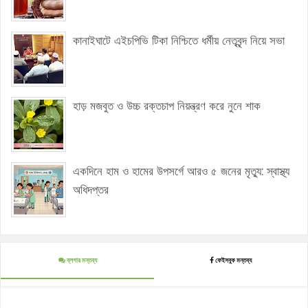
কানাইঘাটে এইচপিভি টিকা নিশ্চিতে ধর্মীয় নেতৃবৃন্দ নিয়ে সভা
হাড় মজবুত ও উচ্চ রক্তচাপ নিয়ন্ত্রণ করে নুনে শাক
একদিনে হাম ও হামের উপসর্গে আরও ৫ জনের মৃত্যু: স্বাস্থ্য
অধিদপ্তর
ব্লগার মন্তব্য
ফেইসবুক মন্তব্য