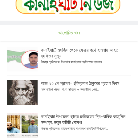
আলোচিত খবর
কানাইঘাটে মসজিদ থেকে ফেরার পথে হামলায় আহত
ব্যক্তির মৃত্যু
নিজস্ব প্রতিবেদক: সিলেটের কানাইঘাটে প্রতিপক্ষের হামলায়...
আজ ২২ শে শ্রাবণ- রবীন্দ্রনাথ ঠাকুরের প্রয়াণ দিবস
আজ বাইশে শ্রাবণ। বাংলা সাহিত্য ও কাব্যগীতির শ্রেষ্ঠ...
কানাইঘাট উপজেলা ছাত্র জমিয়তের দ্বি-বার্ষিক কাউন্সিল
সম্পন্ন, নতুন কমিটি ঘোষণা
নিজস্ব প্রতিবেদক: ছাত্র জমিয়ত বাংলাদেশ কানাইঘাট উপজেলা...