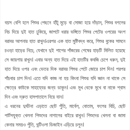
বয়স বেশি হলে শিশুর পেছনে হাঁটু মুড়ে বা সোজা হয়ে দাঁড়ান, শিশুর বগলের
নিচ দিয়ে দুই হাত ঢুকিয়ে, জাপটে ধরার ভঙ্গিতে শিশুর পেটের ওপরের অংশ
বরাবর আপনার হাত রাখুন।এরপর এক হাত মুষ্টিবদ্ধ করে, শিশুর বুকের সামনে
চওড়া হাড়ের নিচে, যেখানে দুই পাশের পাঁজরের শেষের হাড়টি মিলিত হয়েছে
সে জায়গায় রাখুন। এবার অন্য হাত দিয়ে এই হাতটির কবজি চেপে ধরুন, দুই
হাত দিয়ে ওপর এবং ভেতর দিক বরাবর শিশুর পেটে জোরে চাপ দিন। পরপর
পাঁচবার চাপ দিন। এতে যদি কাজ না হয় কিংবা শিশুর যদি জ্ঞান না থাকে সে
ক্ষেত্রে কাউকে সাহায্যের জন্য ডাকুন। এবং মুখ থেকে মুখে বা নাকে শ্বাস
দিন এবং দ্রুত হাসপাতালে নিয়ে যান।
এ ধরনের দুর্ঘটনা এড়াতে ছোট পুঁতি, মার্বেল, বোতাম, ফলের বিচি, ছোট
পার্টসযুক্ত খেলনা শিশুদের নাগালের বাইরে রাখুন। শিশুদের খেলনা বা জামা
কেনার সময়ও পুঁতি, ঘন্টিওলা ডিজাইন এড়িয়ে চলুন।