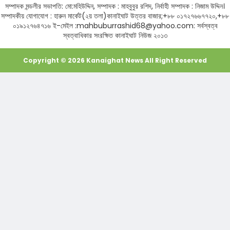
সম্পাদক মন্ডলীর সভাপতি: মো:মহিউদ্দিন, সম্পাদক : মাহবুবুর রশিদ, নির্বাহী সম্পাদক : নিজাম উদ্দিন।
সম্পাদকীয় যোগাযোগ : হারুন মার্কেট(২য় তলা)কানাইঘাট উত্তর বাজার;+৮৮ ০১৭২৭৬৬৭৭২০,+৮৮
০১৯১২৭৬৪৭১৬ ই-মেইল :mahbuburrashid68@yahoo.com: সর্বস্বত্ব
স্বত্বাধিকার সংরক্ষিত কানাইঘাট নিউজ ২০১৩
Copyright ©
2026
Kanaighat News
All Right Reserved