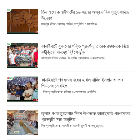
তিন মাসে কানাইঘাটের ১৬ জনের অস্বাভাবিক মৃত্যু,বাড়ছে
উদ্বেগ
মাহবুবুর রশিদ: একসময় শান্তি, সম্প্রীতি ও সামাজিক...
কানাইঘাটে যুবদলের শক্তি প্রদর্শন, তারেক রহমানকে নিয়ে
কটূক্তির বিরুদ্ধে বি/ক্ষো/ভ
কানাইঘাট নিউজ ডেস্ক : বিএনপির চেয়ারম্যান ও বাংলাদেশের...
কানাইঘাটে পথসভার মধ্যে হারাল নাহিদ ইসলাম ও তার
পিএসের মোবাইল
নিজস্ব প্রতিবেদক: হবিগঞ্জ ও গোলাপগঞ্জে এনসিপির...
জুলাই গণঅভ্যুত্থান দিবস উপলক্ষে কানাইঘাটে প্রশাসনের
প্রস্তুতি সভা অনুষ্ঠিত
নিজস্ব প্রতিবেদক: আগামী ৫ আগস্ট জুলাই গণঅভ্যুত্থান...