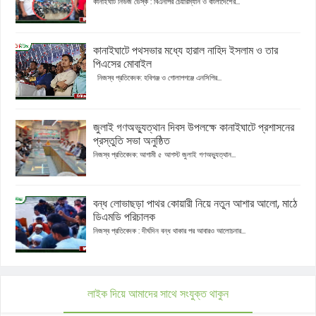
কানাইঘাট নিউজ ডেস্ক : বিএনপির চেয়ারম্যান ও বাংলাদেশের...
কানাইঘাটে পথসভার মধ্যে হারাল নাহিদ ইসলাম ও তার
পিএসের মোবাইল
নিজস্ব প্রতিবেদক: হবিগঞ্জ ও গোলাপগঞ্জে এনসিপির...
জুলাই গণঅভ্যুত্থান দিবস উপলক্ষে কানাইঘাটে প্রশাসনের
প্রস্তুতি সভা অনুষ্ঠিত
নিজস্ব প্রতিবেদক: আগামী ৫ আগস্ট জুলাই গণঅভ্যুত্থান...
বন্ধ লোভাছড়া পাথর কোয়ারী নিয়ে নতুন আশার আলো, মাঠে
ডিএমডি পরিচালক
নিজস্ব প্রতিবেদক : দীর্ঘদিন বন্ধ থাকার পর আবারও আলোচনার...
লাইক দিয়ে আমাদের সাথে সংযুক্ত থাকুন