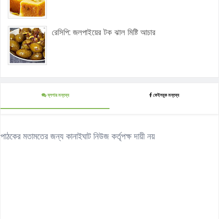
রেসিপি: জলপাইয়ের টক ঝাল মিষ্টি আচার
ব্লগার মন্তব্য
ফেইসবুক মন্তব্য
পাঠকের মতামতের জন্য কানাইঘাট নিউজ কর্তৃপক্ষ দায়ী নয়