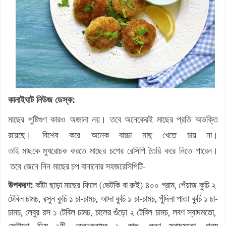
কানাইঘাট নিউজ ডেস্ক:
মাছের পুষ্টিগুণ কারও অজানা নয়। তবে অনেকেরই মাছের প্রতি অভক্তি
রয়েছে। বিশেষ করে অনেক
বাচ্চা
মাছ
খেতে
চায়
না।
তাই
মাছকে
মুখরোচক
করতে মাছের চপের রেসিপি তৈরি করে নিতে পারেন।
তবে জেনে নিন মাছের
চপ
বানানোর
সহজ
রেসিপিটি
-
উপকরণ:
কাঁটা
ছাড়া
মাছের
ফিলে
(
ভেটকি
বা
রুই
)
৪০০
গ্রাম
,
পেঁয়াজ
কুচি
২
টেবিল
চামচ
,
রসুন
কুচি
১
চা
-
চামচ
,
আদা
কুচি
১
চা
-
চামচ
,
পুঁদিনা
পাতা
কুচি
১
চা
-
চামচ
,
লেবুর
রস
১
টেবিল
চামচ
,
চালের
গুঁড়ো
২
টেবিল
চামচ
,
লবণ
স্বাদমতো
,
ফেটানো
ডিম
১টি
ব্রেড
ক্রাম্ব
১
কাপ
লবণ
স্বাদমতো
গরম