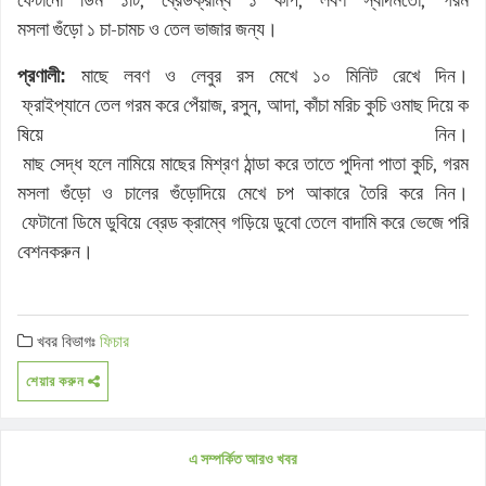
,
,
,
মসলা
গুঁড়ো
১
চা
-
চামচ
ও
তেল
ভাজার
জন্য।
প্রণালী:
মাছে
লবণ
ও
লেবুর
রস
মেখে
১০
মিনিট
রেখে
দিন।
ফ্রাইপ্যানে
তেল
গরম
করে
পেঁয়াজ
,
রসুন
,
আদা
,
কাঁচা
মরিচ
কুচি
ও
মাছ
দিয়ে
ক
ষিয়ে
নিন।
মাছ
সেদ্ধ
হলে
নামিয়ে
মাছের
মিশ্রণ
ঠান্ডা
করে
তাতে
পুদিনা
পাতা
কুচি
,
গরম
মসলা
গুঁড়ো
ও
চালের
গুঁড়ো
দিয়ে
মেখে
চপ
আকারে
তৈরি
করে
নিন।
ফেটানো
ডিমে
ডুবিয়ে
ব্রেড
ক্রাম্বে
গড়িয়ে
ডুবো
তেলে
বাদামি
করে
ভেজে
পরি
বেশন
করুন।
খবর বিভাগঃ
ফিচার
শেয়ার করুন
এ সম্পর্কিত আরও খবর