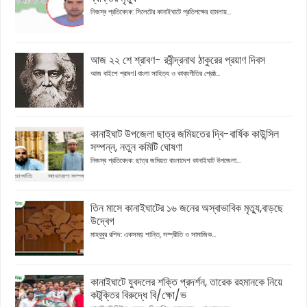
নিজস্ব প্রতিবেদক: সিলেটের কানাইঘাটে প্রতিপক্ষের হামলায়...
আজ ২২ শে শ্রাবণ- রবীন্দ্রনাথ ঠাকুরের প্রয়াণ দিবস
আজ বাইশে শ্রাবণ। বাংলা সাহিত্য ও কাব্যগীতির শ্রেষ্ঠ...
কানাইঘাট উপজেলা ছাত্র জমিয়তের দ্বি-বার্ষিক কাউন্সিল
সম্পন্ন, নতুন কমিটি ঘোষণা
নিজস্ব প্রতিবেদক: ছাত্র জমিয়ত বাংলাদেশ কানাইঘাট উপজেলা...
তিন মাসে কানাইঘাটের ১৬ জনের অস্বাভাবিক মৃত্যু,বাড়ছে
উদ্বেগ
মাহবুবুর রশিদ: একসময় শান্তি, সম্প্রীতি ও সামাজিক...
কানাইঘাটে যুবদলের শক্তি প্রদর্শন, তারেক রহমানকে নিয়ে
কটূক্তির বিরুদ্ধে বি/ক্ষো/ভ