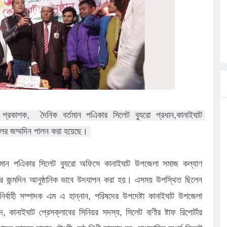
ত্ব পালনে
লগেটসহ
্রা, আসছেন
 এসএমসি
াহক সমাবেশ,
রকাশক,  দৈনিক বর্তমান পএিকার সিলেট ব্যুরো প্রধান,কানাইঘাট 
ছে জব্দ
ুলের জম্মদিন পালন করা হয়েছে। 
র্তমান পএিকার সিলেট ব্যুরো অফিসে কানাইঘাট উপজেলা সমাজ কল্যাণ
লের জন্মদিন আনুষ্ঠানিক ভাবে উদযাপন করা হয়। এসময় উপস্থিত ছিলেন
ির্বাহী সম্পাদক এম এ হান্নান, পরিষদের উপদেষ্টা কানাইঘাট উপজেলা
ানাইঘাট প্রেসক্লাবের সিনিয়র সদস্য, সিলেট বাণীর ষ্টাফ রিপোর্টার