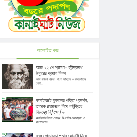
আলোচিত খবর
আজ ২২ শে শ্রাবণ- রবীন্দ্রনাথ
ঠাকুরের প্রয়াণ দিবস
আজ বাইশে শ্রাবণ। বাংলা সাহিত্য ও কাব্যগীতির
শ্রেষ্ঠ...
কানাইঘাটে যুবদলের শক্তি প্রদর্শন,
তারেক রহমানকে নিয়ে কটূক্তির
বিরুদ্ধে বি/ক্ষো/ভ
কানাইঘাট নিউজ ডেস্ক : বিএনপির চেয়ারম্যান ও
বাংলাদেশের...
বন্ধ লোভাছড়া পাথর কোয়ারী নিয়ে