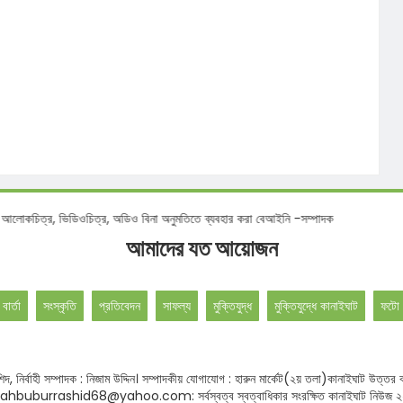
ত সংবাদ, আলোকচিত্র, ভিডিওচিত্র, অডিও বিনা অনুমতিতে ব্যবহার করা বেআইনি -সম্পাদক
আমাদের যত আয়োজন
 বার্তা
সংস্কৃতি
প্রতিবেদন
সাফল্য
মুক্তিযুদ্ধ
মুক্তিযুদ্ধে কানাইঘাট
ফটো 
বুর রশিদ, নির্বাহী সম্পাদক : নিজাম উদ্দিন। সম্পাদকীয় যোগাযোগ : হারুন মার্কেট(২য় তলা)কানাই
hbuburrashid68@yahoo.com: সর্বস্বত্ব স্বত্বাধিকার সংরক্ষিত কানাইঘাট নিউজ 