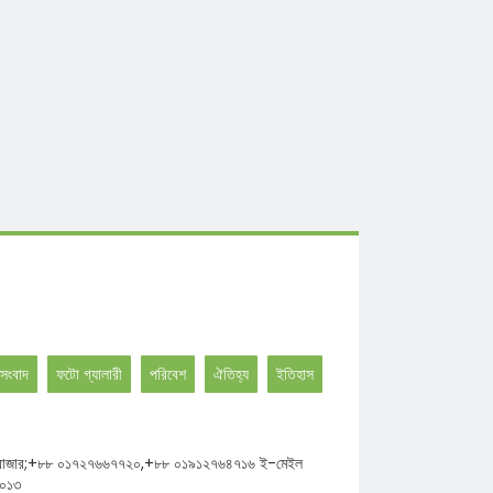
সংবাদ
ফটো গ্যালারী
পরিবেশ
ঐতিহ্য
ইতিহাস
ঘাট উত্তর বাজার;+৮৮ ০১৭২৭৬৬৭৭২০,+৮৮ ০১৯১২৭৬৪৭১৬ ই-মেইল
২০১৩