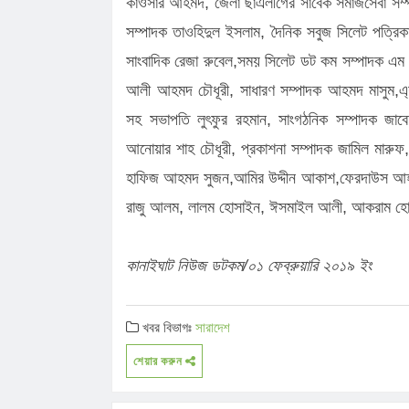
কাওসার আহমদ, জেলা ছাএলীগের সাবেক সমাজসেবা সম্পাদক ত
সম্পাদক তাওহিদুল ইসলাম, দৈনিক সবুজ সিলেট পত্র
সাংবাদিক রেজা রুবেল,সময় সিলেট ডট কম সম্পাদক এম
আলী আহমদ চৌধূরী, সাধারণ সম্পাদক আহমদ মাসুম,এ্যাপ
সহ সভাপতি লুৎফুর রহমান, সাংগঠনিক সম্পাদক জাবে
আনোয়ার শাহ চৌধূরী, প্রকাশনা সম্পাদক জামিল মারু
হাফিজ আহমদ সুজন,আমির উদ্দীন আকাশ,ফেরদাউস আহমদ
রাজু আলম, লালম হোসাইন, ঈসমাইল আলী, আকরাম হোস
কানাইঘাট নিউজ ডটকম/০১ ফেব্রুয়ারি ২০১৯ ইং
খবর বিভাগঃ
সারাদেশ
শেয়ার করুন