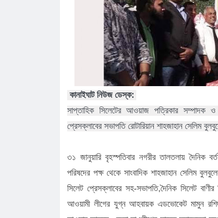
কানাইঘাটে এনসিপির মঞ্চ প্রস্তুত, ক'ড়া
নি'রা'প'ত্তা'য় পদযাত্রা আজ
কানাইঘাটের নতুন ইউএনও’র যোগদান, দায়ি
চাইলেন সবার সহযোগিতা
লোভাছড়ার জব্দকৃত পাথর পা'চা'র'কালে ভ
গ্রে'ফ'তার ২
রাত পোহালেই কানাইঘাটে এনসিপির পদযাত
কেন্দ্রীয় নেতারা
ধনমাইরমাটি সরকারি প্রাথমিক বিদ্যালয়ের
কানাইঘাট নিউজ ডেস্ক:
সভাপতি ফের হাফিজ আহমদ সুজন
কানাইঘাটে ইসলামী ব্যাংকের রেমিট্যান্স গ্র
সাপ্তাহিক সিলেটের আওয়াজ পত্রিকার সম্পাদক ও প্
বৈধপথে অর্থ পাঠানোর আহ্বান
লোভাছড়ায় প্রশাসনের নজরদারির মাঝেও চল
প্রেসক্লাবের সভাপতি রোটারিয়ান শাহজাহান সেলিম বুলব
করা পাথর লুট
৩১ জানুয়ারি বৃহস্পতিবার নগরীর তালতলায় দৈনিক ব
পরিষদের পক্ষ থেকে সাংবাদিক শাহজাহান সেলিম বুলবু
সিলেট প্রেসক্লাবের সহ-সভাপতি,দৈনিক সিলেট বাণীর ন
আওয়ামী লীগের যুগ্ন আহবায়ক এডভোকেট মামুন রশিদ, ক