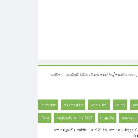
নোটিশ :
কানাইঘাট নিউজ ডটকমে প্রকাশিত/প্রচারি
বিশেষ খবর
তথ্য প্রযুক্তি
অপরাধ বার্তা
মতামত
কৃষি
নিবন্ধ
কানাইঘাটের জন প্রতিনিধি
সম্পাদকীয়
সাক্ষাৎকার
সম্পাদক মন্ডলীর সভাপতি: মো:মহিউদ্দিন, সম্পাদক : মাহবু
:ma