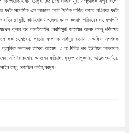
ারেক হাসান চৌধুরী, কন্ঠ শিল্পী সাজ্জাদ নুর, সাপ্তাহিক অপূর্ব সিলেট
িকার ফটো সাংবাদিক এম আজমল আলি,দৈনিক কাজির বাজার পএিকার ফটো
 ওয়াহিদ চৌধুরী, কানাইঘাট উপজেলা সমাজ কল্যাণ পরিষদের সহ সভাপতি
েক্স ক্লাব অব কানাইঘাটের প্রেসিডেন্ট জাহাঙ্গীর আলম বাবলু,পরিষদের
দুল হক হোমায়েদ, প্রচার সম্পাদক সাইদূর রহমান , অফিস সম্পাদক
ফ, প্রযুক্তি সম্পাদক তারেক আহমদ, ৩ নং দিঘীর পার ইউনিয়ন আহবায়ক
, মতিউর রহমান, আহমেদ ফরিয়াদ, সুব্রত তালুকদার, আব্দুল ওয়াহিদ,
াইন রাজু, রেজাউল করিম,প্রমুখ।