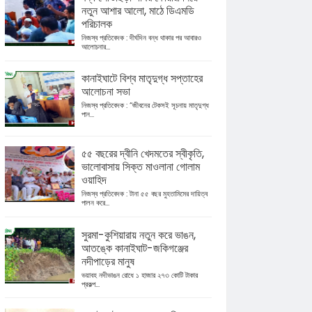
নতুন আশার আলো, মাঠে ডিএমডি
পরিচালক
নিজস্ব প্রতিবেদক : দীর্ঘদিন বন্ধ থাকার পর আবারও
আলোচনার...
কানাইঘাটে বিশ্ব মাতৃদুগ্ধ সপ্তাহের
আলোচনা সভা
নিজস্ব প্রতিবেদক : “জীবনের টেকসই সূচনায় মাতৃদুগ্ধ
পান...
৫৫ বছরের দ্বীনি খেদমতের স্বীকৃতি,
ভালোবাসায় সিক্ত মাওলানা গোলাম
ওয়াহিদ
নিজস্ব প্রতিবেদক : টানা ৫৫ বছর মুহতামিমের দায়িত্ব
পালন করে...
সুরমা-কুশিয়ারায় নতুন করে ভাঙন,
আতঙ্কে কানাইঘাট-জকিগঞ্জের
নদীপাড়ের মানুষ
ভয়াবহ নদীভাঙন রোধে ১ হাজার ২৭৩ কোটি টাকার
প্রকল্প...