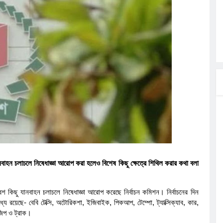
ত্ব পালনে
লগেটসহ
্রা, আসছেন
 এসএমসি
াহক সমাবেশ,
ছে জব্দ
নবাহন চলাচলে নিষেধাজ্ঞা আরোপ করা হলেও বিশেষ কিছু ক্ষেত্রে শিথিল করার কথা বলা
েশ কিছু যানবাহন চলাচলে নিষেধাজ্ঞা আরোপ করেছে নির্বাচন কমিশন। নির্বাচনের দিন
ে রয়েছে- বেবি টেক্সি, অটোরিকশা, ইজিবাইক, পিকআপ, টেম্পো, ট্যাক্সিক্যাব, কার,
 জিপ ও ট্রাক।