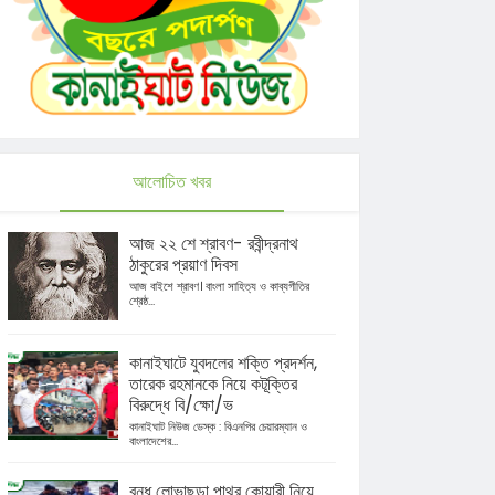
আলোচিত খবর
আজ ২২ শে শ্রাবণ- রবীন্দ্রনাথ
ঠাকুরের প্রয়াণ দিবস
আজ বাইশে শ্রাবণ। বাংলা সাহিত্য ও কাব্যগীতির
শ্রেষ্ঠ...
কানাইঘাটে যুবদলের শক্তি প্রদর্শন,
তারেক রহমানকে নিয়ে কটূক্তির
বিরুদ্ধে বি/ক্ষো/ভ
কানাইঘাট নিউজ ডেস্ক : বিএনপির চেয়ারম্যান ও
বাংলাদেশের...
বন্ধ লোভাছড়া পাথর কোয়ারী নিয়ে