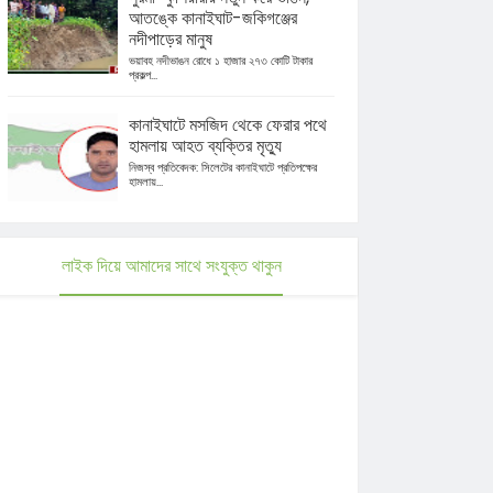
আতঙ্কে কানাইঘাট-জকিগঞ্জের
নদীপাড়ের মানুষ
ভয়াবহ নদীভাঙন রোধে ১ হাজার ২৭৩ কোটি টাকার
প্রকল্প...
কানাইঘাটে মসজিদ থেকে ফেরার পথে
হামলায় আহত ব্যক্তির মৃত্যু
নিজস্ব প্রতিবেদক: সিলেটের কানাইঘাটে প্রতিপক্ষের
হামলায়...
লাইক দিয়ে আমাদের সাথে সংযুক্ত থাকুন