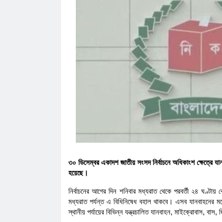
কানাইঘাটে এনসিপির মঞ্চ প্রস্তুত, ক'ড়া
নি'রা'প'ত্তা'য় পদযাত্রা আজ
কানাইঘাটের নতুন ইউএনও’র যোগদান, দায়ি
চাইলেন সবার সহযোগিতা
লোভাছড়ার জব্দকৃত পাথর পা'চা'র'কালে ভ
গ্রে'ফ'তার ২
রাত পোহালেই কানাইঘাটে এনসিপির পদযাত
কেন্দ্রীয় নেতারা
ধনমাইরমাটি সরকারি প্রাথমিক বিদ্যালয়ের
সভাপতি ফের হাফিজ আহমদ সুজন
কানাইঘাটে ইসলামী ব্যাংকের রেমিট্যান্স গ্র
বৈধপথে অর্থ পাঠানোর আহ্বান
লোভাছড়ায় প্রশাসনের নজরদারির মাঝেও চল
করা পাথর লুট
৩০ ডিসেম্বর একাদশ জাতীয় সংসদ নির্বাচনে অধিকাংশ ক্ষেত্রে যা
হয়েছে।
নির্বাচনের আগের দিন শনিবার মধ্যরাত থেকে পরবর্তী ২৪ ঘণ্টায় ব
মধ্যরাত পর্যন্ত এ বিধিনিষেধ বহাল থাকবে। এসব যানবাহনের মধ্য
স্থানীয় পর্যায়ের বিভিন্ন যন্ত্রচালিত যানবাহন, মাইক্রোবাস, বাস,