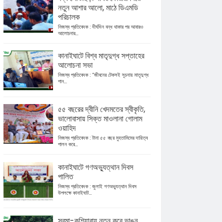
নতুন আশার আলো, মাঠে ডিএমডি
পরিচালক
নিজস্ব প্রতিবেদক : দীর্ঘদিন বন্ধ থাকার পর আবারও
আলোচনার...
কানাইঘাটে বিশ্ব মাতৃদুগ্ধ সপ্তাহের
আলোচনা সভা
নিজস্ব প্রতিবেদক : “জীবনের টেকসই সূচনায় মাতৃদুগ্ধ
পান...
৫৫ বছরের দ্বীনি খেদমতের স্বীকৃতি,
ভালোবাসায় সিক্ত মাওলানা গোলাম
ওয়াহিদ
নিজস্ব প্রতিবেদক : টানা ৫৫ বছর মুহতামিমের দায়িত্ব
পালন করে...
কানাইঘাটে গণঅভ্যুত্থান দিবস
পালিত
নিজস্ব প্রতিবেদক : জুলাই গণঅভ্যুত্থান দিবস
উপলক্ষে কানাইঘাট...
সুরমা-কুশিয়ারায় নতুন করে ভাঙন,