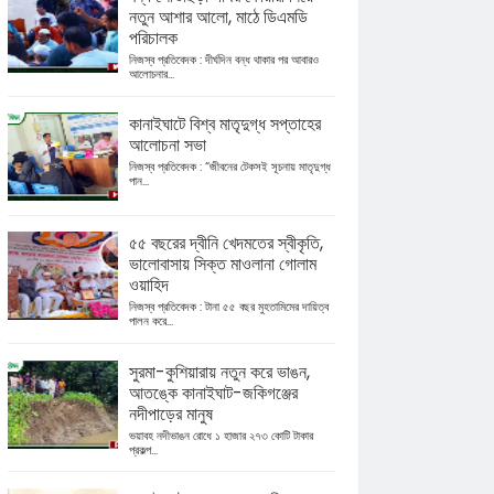
নতুন আশার আলো, মাঠে ডিএমডি
পরিচালক
নিজস্ব প্রতিবেদক : দীর্ঘদিন বন্ধ থাকার পর আবারও
আলোচনার...
কানাইঘাটে বিশ্ব মাতৃদুগ্ধ সপ্তাহের
আলোচনা সভা
নিজস্ব প্রতিবেদক : “জীবনের টেকসই সূচনায় মাতৃদুগ্ধ
পান...
৫৫ বছরের দ্বীনি খেদমতের স্বীকৃতি,
ভালোবাসায় সিক্ত মাওলানা গোলাম
ওয়াহিদ
নিজস্ব প্রতিবেদক : টানা ৫৫ বছর মুহতামিমের দায়িত্ব
পালন করে...
সুরমা-কুশিয়ারায় নতুন করে ভাঙন,
আতঙ্কে কানাইঘাট-জকিগঞ্জের
নদীপাড়ের মানুষ
ভয়াবহ নদীভাঙন রোধে ১ হাজার ২৭৩ কোটি টাকার
প্রকল্প...