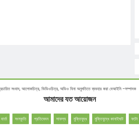
ংবাদ, আলোকচিত্র, ভিডিওচিত্র, অডিও বিনা অনুমতিতে ব্যবহার করা বেআইনি -সম্পাদক
আমাদের যত আয়োজন
 বার্তা
সংস্কৃতি
প্রতিবেদন
সাফল্য
মুক্তিযুদ্ধ
মুক্তিযুদ্ধে কানাইঘাট
ফটো 