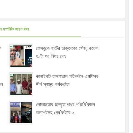
এ সম্পর্কিত আরও খবর
ে
ফেসবুকে হার্টের ডাক্তারের খোঁজ, কয়েক
ঘণ্টা পর নিথর দেহ
কানাইঘাট হাসপাতাল পরিদর্শনে এমপিসহ
দন
শীর্ষ স্বাস্থ্য কর্মকর্তারা
লোভাছড়ার জব্দকৃত পাথর পা'চা'র'কালে
ভলগেটসহ গ্রে'ফ'তার ২