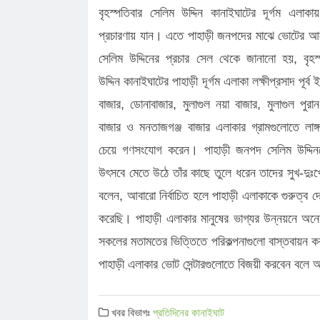
বৃহস্পতিবার সেলিম উদ্দিন কানাইঘাটের দূর্গম এলাকায়
কানাইঘাটে এনসিপির মঞ্চ প্রস্তুত, ক'ড়া
প্রচারণায় যান। এতে পাহাড়ী জনপদের মাঝে ভোটের আম
নি'রা'প'ত্তা'য় পদযাত্রা আজ
কানাইঘাটের নতুন ইউএনও’র যোগদান, দায়ি
সেলিম উদ্দিনের প্রচার সেল থেকে জানানো হয়, বৃহস
চাইলেন সবার সহযোগিতা
লোভাছড়ার জব্দকৃত পাথর পা'চা'র'কালে ভ
উদ্দিন কানাইঘাটের পাহাড়ী দূর্গম এলাকা লক্ষীপ্রসাদ পূর্ব
গ্রে'ফ'তার ২
রাত পোহালেই কানাইঘাটে এনসিপির পদযাত
বাজার, ডোনাবাজার, মুলাগুল নয়া বাজার, মুলাগুল পুরা
কেন্দ্রীয় নেতারা
ধনমাইরমাটি সরকারি প্রাথমিক বিদ্যালয়ের
বাজার ও মনতাজগঞ্জ বাজার এলাকার গ্রামগুলোতে লাঙ্গ
সভাপতি ফের হাফিজ আহমদ সুজন
কানাইঘাটে ইসলামী ব্যাংকের রেমিট্যান্স গ্র
চেয়ে গণসংযোগ করেন। পাহাড়ী জনপদ সেলিম উদ্দি
উৎসবে মেতে উঠে তাঁর কাছে তুলে ধরেন তাদের সুখ-দুঃখ
বৈধপথে অর্থ পাঠানোর আহ্বান
বলেন, আবারো নির্বাচিত হলে পাহাড়ী এলাকাকে গুরুত্ব
করেছি। পাহাড়ী এলাকার মানুষের ভাগ্যর উন্নয়নে অনে
সকলের মতামতের ভিত্তিতে পরিকল্পনাগুলো বাস্তবায়ন কর
পাহাড়ী এলাকার ভোট সেন্টারগুলোতে বিজয়ী করবেন বলে
খবর বিভাগঃ
প্রতিদিনের কানাইঘাট