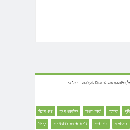
নোটিশ :
কানাইঘাট নিউজ ডটকমে প্রকাশিত/প্রচারিত স
বিশেষ খবর
তথ্য প্রযুক্তি
অপরাধ বার্তা
মতামত
কৃষি
নিবন্ধ
কানাইঘাটের জন প্রতিনিধি
সম্পাদকীয়
সাক্ষাৎকার