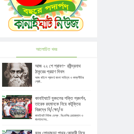
আলোচিত খবর
আজ ২২ শে শ্রাবণ- রবীন্দ্রনাথ
ঠাকুরের প্রয়াণ দিবস
আজ বাইশে শ্রাবণ। বাংলা সাহিত্য ও কাব্যগীতির
শ্রেষ্ঠ...
কানাইঘাটে যুবদলের শক্তি প্রদর্শন,
তারেক রহমানকে নিয়ে কটূক্তির
বিরুদ্ধে বি/ক্ষো/ভ
কানাইঘাট নিউজ ডেস্ক : বিএনপির চেয়ারম্যান ও
বাংলাদেশের...
বন্ধ লোভাছড়া পাথর কোয়ারী নিয়ে