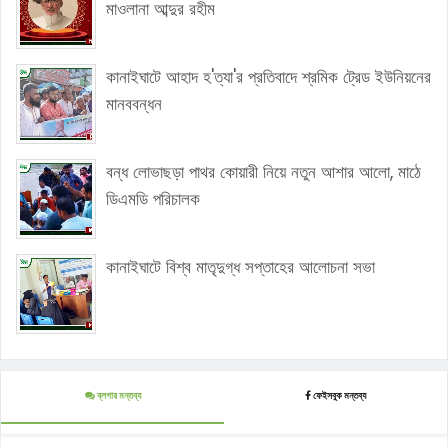
মাওলানা আব্দুর রহীম
কানাইঘাটে আহাদ হ'ত্যা'র প্রতিবাদে শ্রমিক ট্রেড ইউনিয়নের
মানববন্ধন
বন্ধ লোভাছড়া পাথর কোয়ারী নিয়ে নতুন আশার আলো, মাঠে
ডিএমডি পরিচালক
কানাইঘাটে বিশ্ব মাতৃদুগ্ধ সপ্তাহের আলোচনা সভা
ব্লগার মন্তব্য
ফেইসবুক মন্তব্য