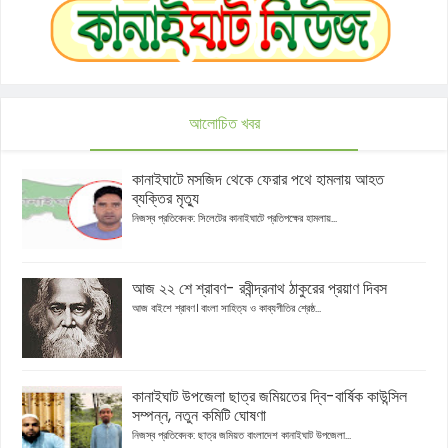
আলোচিত খবর
কানাইঘাটে মসজিদ থেকে ফেরার পথে হামলায় আহত
ব্যক্তির মৃত্যু
নিজস্ব প্রতিবেদক: সিলেটের কানাইঘাটে প্রতিপক্ষের হামলায়...
আজ ২২ শে শ্রাবণ- রবীন্দ্রনাথ ঠাকুরের প্রয়াণ দিবস
আজ বাইশে শ্রাবণ। বাংলা সাহিত্য ও কাব্যগীতির শ্রেষ্ঠ...
কানাইঘাট উপজেলা ছাত্র জমিয়তের দ্বি-বার্ষিক কাউন্সিল
সম্পন্ন, নতুন কমিটি ঘোষণা
নিজস্ব প্রতিবেদক: ছাত্র জমিয়ত বাংলাদেশ কানাইঘাট উপজেলা...