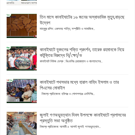
তিন মাসে কানাইঘাটের ১৬ জনের অস্বাভাবিক মৃত্যু,বাড়ছে
উদ্বেগ
মাহবুবুর রশিদ: একসময় শান্তি, সম্প্রীতি ও সামাজিক...
কানাইঘাটে যুবদলের শক্তি প্রদর্শন, তারেক রহমানকে নিয়ে
কটূক্তির বিরুদ্ধে বি/ক্ষো/ভ
কানাইঘাট নিউজ ডেস্ক : বিএনপির চেয়ারম্যান ও বাংলাদেশের...
কানাইঘাটে পথসভার মধ্যে হারাল নাহিদ ইসলাম ও তার
পিএসের মোবাইল
নিজস্ব প্রতিবেদক: হবিগঞ্জ ও গোলাপগঞ্জে এনসিপির...
জুলাই গণঅভ্যুত্থান দিবস উপলক্ষে কানাইঘাটে প্রশাসনের
প্রস্তুতি সভা অনুষ্ঠিত
নিজস্ব প্রতিবেদক: আগামী ৫ আগস্ট জুলাই গণঅভ্যুত্থান...