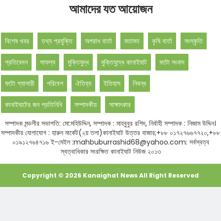
আমাদের যত আয়োজন
বিশেষ খবর
তথ্য প্রযুক্তি
অপরাধ বার্তা
মতামত
কৃষি বার্তা
সংস্কৃতি
প্রতিবেদন
সাফল্য
মুক্তিযুদ্ধ
মুক্তিযুদ্ধে কানাইঘাট
ফটো সংবাদ
ফটো গ্যালারী
পরিবেশ
ঐতিহ্য
ইতিহাস
নিবন্ধ
কানাইঘাটের জন প্রতিনিধি
সম্পাদকীয়
সাক্ষাৎকার
সম্পাদক মন্ডলীর সভাপতি: মো:মহিউদ্দিন, সম্পাদক : মাহবুবুর রশিদ, নির্বাহী সম্পাদক : নিজাম উদ্দিন।
সম্পাদকীয় যোগাযোগ : হারুন মার্কেট(২য় তলা)কানাইঘাট উত্তর বাজার;+৮৮ ০১৭২৭৬৬৭৭২০,+৮৮
০১৯১২৭৬৪৭১৬ ই-মেইল :mahbuburrashid68@yahoo.com: সর্বস্বত্ব
স্বত্বাধিকার সংরক্ষিত কানাইঘাট নিউজ ২০১৩
Copyright ©
2026
Kanaighat News
All Right Reserved