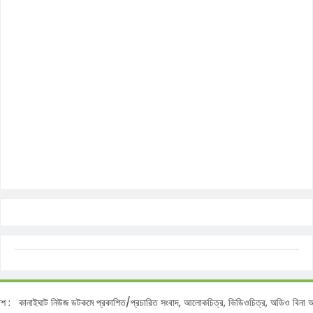
নাইঘাট নিউজ ডটকমে প্রকাশিত/প্রচারিত সংবাদ, আলোকচিত্র, ভিডিওচিত্র, অডিও বিনা অনুমতিত