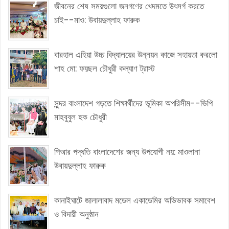
জীবনের শেষ সময়গুলো জনগণের খেদমতে উৎসর্গ করতে
চাই--মাও: উবায়দুল্লাহ ফারুক
বারহাল এহিয়া উচ্চ বিদ্যালয়ের উন্নয়ন কাজে সহায়তা করলো
শাহ মো: ফয়ছল চৌধুরী কল্যাণ ট্রাস্ট
সুন্দর বাংলাদেশ গড়তে শিক্ষার্থীদের ভূমিকা অপরিসীম--ভিপি
মাহবুবুল হক চৌধুরী
পিআর পদ্ধতি বাংলাদেশের জন্য উপযোগী নয়: মাওলানা
উবায়দুল্লাহ ফারুক
কানাইঘাটে জালালাবাদ মডেল একাডেমির অভিভাবক সমাবেশ
ও বিদায়ী অনুষ্ঠান