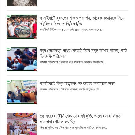
কানাইঘাটে যুবদলের শক্তি প্রদর্শন, তারেক রহমানকে নিয়ে
কটূক্তির বিরুদ্ধে বি/ক্ষো/ভ
কানাইঘাট নিউজ ডেস্ক : বিএনপির চেয়ারম্যান ও বাংলাদেশের...
বন্ধ লোভাছড়া পাথর কোয়ারী নিয়ে নতুন আশার আলো, মাঠে
ডিএমডি পরিচালক
নিজস্ব প্রতিবেদক : দীর্ঘদিন বন্ধ থাকার পর আবারও আলোচনার...
কানাইঘাটে বিশ্ব মাতৃদুগ্ধ সপ্তাহের আলোচনা সভা
নিজস্ব প্রতিবেদক : “জীবনের টেকসই সূচনায় মাতৃদুগ্ধ পান...
৫৫ বছরের দ্বীনি খেদমতের স্বীকৃতি, ভালোবাসায় সিক্ত
মাওলানা গোলাম ওয়াহিদ
নিজস্ব প্রতিবেদক : টানা ৫৫ বছর মুহতামিমের দায়িত্ব পালন করে...