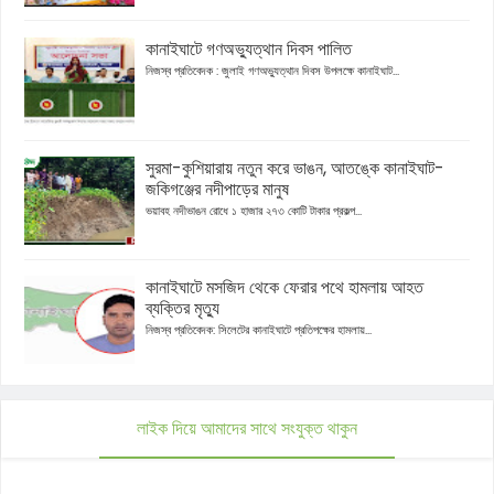
কানাইঘাটে গণঅভ্যুত্থান দিবস পালিত
নিজস্ব প্রতিবেদক : জুলাই গণঅভ্যুত্থান দিবস উপলক্ষে কানাইঘাট...
সুরমা-কুশিয়ারায় নতুন করে ভাঙন, আতঙ্কে কানাইঘাট-
জকিগঞ্জের নদীপাড়ের মানুষ
ভয়াবহ নদীভাঙন রোধে ১ হাজার ২৭৩ কোটি টাকার প্রকল্প...
কানাইঘাটে মসজিদ থেকে ফেরার পথে হামলায় আহত
ব্যক্তির মৃত্যু
নিজস্ব প্রতিবেদক: সিলেটের কানাইঘাটে প্রতিপক্ষের হামলায়...
লাইক দিয়ে আমাদের সাথে সংযুক্ত থাকুন