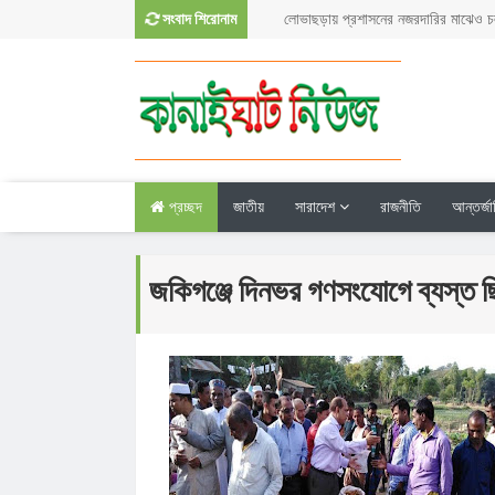
সংবাদ শিরোনাম
লোভাছড়ায় প্রশাসনের নজরদারির মাঝেও চল
করা পাথর লুট
কানাইঘাটকে একটি সুন্দর জনপদ হিসেবে গড়
নবাগত ইউএনও সুমাইয়া
৫৫ বছরের দ্বীনি খেদমতের স্বীকৃতি, ভালো
সিক্ত মাওলানা গোলাম ওয়াহিদ
সুরমা-কুশিয়ারায় নতুন করে ভাঙন, আতঙ্ক
কানাইঘাট-জকিগঞ্জের নদীপাড়ের মানুষ
কানাইঘাটে গণঅভ্যুত্থান দিবস পালিত
প্রচ্ছদ
জাতীয়
সারাদেশ
রাজনীতি
আন্তর্জ
কানাইঘাটে যুবদলের শক্তি প্রদর্শন, তারেক
নিয়ে কটূক্তির বিরুদ্ধে বি/ক্ষো/ভ
বন্ধ লোভাছড়া পাথর কোয়ারী নিয়ে নতুন
জকিগঞ্জে দিনভর গণসংযোগে ব্যস্ত ছ
মাঠে ডিএমডি পরিচালক
কানাইঘাটে বিশ্ব মাতৃদুগ্ধ সপ্তাহের আলো
কানাইঘাট উপজেলা ছাত্র জমিয়তের দ্বি-বার
কাউন্সিল সম্পন্ন, নতুন কমিটি ঘোষণা
কানাইঘাটে পথসভার মধ্যে হারাল নাহিদ ই
পিএসের মোবাইল
কানাইঘাটে মসজিদ থেকে ফেরার পথে হামল
ব্যক্তির মৃত্যু
জুলাই গণঅভ্যুত্থান দিবস উপলক্ষে কানাইঘ
প্রশাসনের প্রস্তুতি সভা অনুষ্ঠিত
কানাইঘাটের জনসমাগমে উচ্ছ্বসিত নাহিদ-