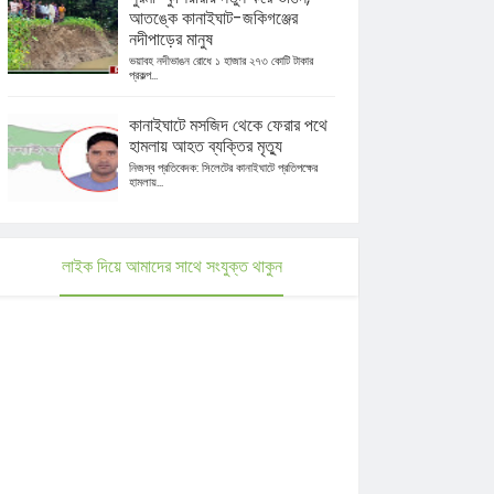
আতঙ্কে কানাইঘাট-জকিগঞ্জের
নদীপাড়ের মানুষ
ভয়াবহ নদীভাঙন রোধে ১ হাজার ২৭৩ কোটি টাকার
প্রকল্প...
কানাইঘাটে মসজিদ থেকে ফেরার পথে
হামলায় আহত ব্যক্তির মৃত্যু
নিজস্ব প্রতিবেদক: সিলেটের কানাইঘাটে প্রতিপক্ষের
হামলায়...
লাইক দিয়ে আমাদের সাথে সংযুক্ত থাকুন