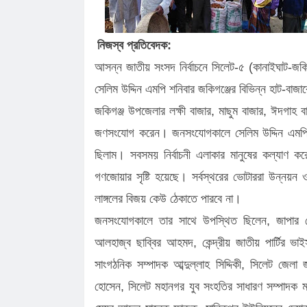
পাটোয়ারীরা, জানালেন কৃতজ্ঞতা
কানাইঘাটে শান্তিপূর্ণভাবে সম্পন্ন এনসিপ
কানাইঘাটে এনসিপির মঞ্চ প্রস্তুত, ক'ড়া
নিজস্ব প্রতিবেদক:
নি'রা'প'ত্তা'য় পদযাত্রা আজ
কানাইঘাটের নতুন ইউএনও’র যোগদান, দায়ি
আসন্ন জাতীয় সংসদ নির্বাচনে সিলেট-৫ (কানাইঘাট-জকিগঞ
চাইলেন সবার সহযোগিতা
লোভাছড়ার জব্দকৃত পাথর পা'চা'র'কালে ভ
সেলিম উদ্দিন এমপি শনিবার জকিগঞ্জের বিভিন্ন হাট-বা
জকিগঞ্জ উপজেলার লক্ষী বাজার, মাছুম বাজার, ঈদগাহ বা
গ্রে'ফ'তার ২
রাত পোহালেই কানাইঘাটে এনসিপির পদযাত
জণসংযোগ করেন। জনসংযোগকালে
সেলিম উদ্দিন এমপ
কেন্দ্রীয় নেতারা
ধনমাইরমাটি সরকারি প্রাথমিক বিদ্যালয়ের
ছিলাম। সবসময় নির্বাচনী এলাকার মানুষের কল্যাণ করে
সভাপতি ফের হাফিজ আহমদ সুজন
কানাইঘাটে ইসলামী ব্যাংকের রেমিট্যান্স গ্র
গণজোয়ার সৃষ্টি হয়েছে। সর্বস্থরের ভোটাররা উন্নয়ন 
বৈধপথে অর্থ পাঠানোর আহ্বান
লাঙ্গলের বিজয় কেউ ঠেকাতে পারবে না।
জনসংযোগকালে তার সাথে উপস্থিত ছিলেন, জাপার কে
আলহাজ্ব ছাব্বির আহমদ, কেন্দ্রীয় জাতীয় পার্টির ভাইস
সাংগঠনিক সম্পাদক আব্দুল্লাহ সিদ্দিকী, সিলেট জেলা 
হোসেন, সিলেট মহানগর যুব সংহতির সাধারণ সম্পাদক মা