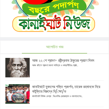
আলোচিত খবর
আজ ২২ শে শ্রাবণ- রবীন্দ্রনাথ ঠাকুরের প্রয়াণ দিবস
আজ বাইশে শ্রাবণ। বাংলা সাহিত্য ও কাব্যগীতির শ্রেষ্ঠ...
কানাইঘাটে যুবদলের শক্তি প্রদর্শন, তারেক রহমানকে নিয়ে
কটূক্তির বিরুদ্ধে বি/ক্ষো/ভ
কানাইঘাট নিউজ ডেস্ক : বিএনপির চেয়ারম্যান ও বাংলাদেশের...