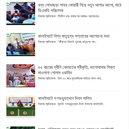
বন্ধ লোভাছড়া পাথর কোয়ারী নিয়ে নতুন আশার আলো, মাঠে
ডিএমডি পরিচালক
নিজস্ব প্রতিবেদক : দীর্ঘদিন বন্ধ থাকার পর আবারও আলোচনার...
কানাইঘাটে বিশ্ব মাতৃদুগ্ধ সপ্তাহের আলোচনা সভা
নিজস্ব প্রতিবেদক : “জীবনের টেকসই সূচনায় মাতৃদুগ্ধ পান...
৫৫ বছরের দ্বীনি খেদমতের স্বীকৃতি, ভালোবাসায় সিক্ত
মাওলানা গোলাম ওয়াহিদ
নিজস্ব প্রতিবেদক : টানা ৫৫ বছর মুহতামিমের দায়িত্ব পালন করে...
কানাইঘাটে গণঅভ্যুত্থান দিবস পালিত
নিজস্ব প্রতিবেদক : জুলাই গণঅভ্যুত্থান দিবস উপলক্ষে কানাইঘাট...