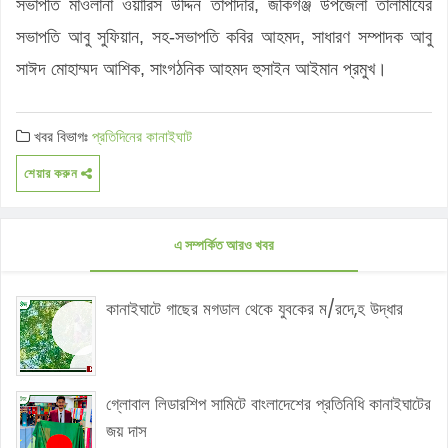
সভাপতি মাওলানা ওয়ারিস উদ্দিন তাপাদার, জকিগঞ্জ উপজেলা তালামীযের
সভাপতি আবু সুফিয়ান, সহ-সভাপতি কবির আহমদ, সাধারণ সম্পাদক আবু
সাঈদ মোহাম্মদ আশিক, সাংগঠনিক আহমদ হুসাইন আইমান প্রমুখ।
খবর বিভাগঃ
প্রতিদিনের কানাইঘাট
শেয়ার করুন
এ সম্পর্কিত আরও খবর
কানাইঘাটে গাছের মগডাল থেকে যুবকের ম/রদে,হ উদ্ধার
গ্লোবাল লিডারশিপ সামিটে বাংলাদেশের প্রতিনিধি কানাইঘাটের
জয় দাস