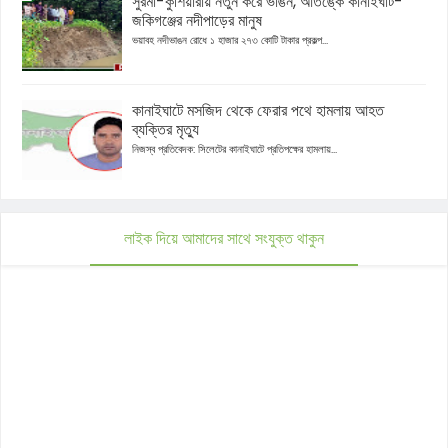
সুরমা-কুশিয়ারায় নতুন করে ভাঙন, আতঙ্কে কানাইঘাট-
জকিগঞ্জের নদীপাড়ের মানুষ
ভয়াবহ নদীভাঙন রোধে ১ হাজার ২৭৩ কোটি টাকার প্রকল্প...
কানাইঘাটে মসজিদ থেকে ফেরার পথে হামলায় আহত
ব্যক্তির মৃত্যু
নিজস্ব প্রতিবেদক: সিলেটের কানাইঘাটে প্রতিপক্ষের হামলায়...
লাইক দিয়ে আমাদের সাথে সংযুক্ত থাকুন