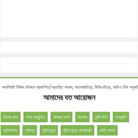
োটিশ :
কানাইঘাট নিউজ ডটকমে প্রকাশিত/প্রচারিত সংবাদ, আলোকচিত্র, ভিডিওচিত্র, অডিও বিনা
আমাদের যত আয়োজন
বিশেষ খবর
তথ্য প্রযুক্তি
অপরাধ বার্তা
মতামত
কৃষি বার্তা
সংস্কৃতি
প্রতিবেদন
সাফল্য
মুক্তিযুদ্ধ
মুক্তিযুদ্ধে কানাইঘাট
ফটো সংবাদ