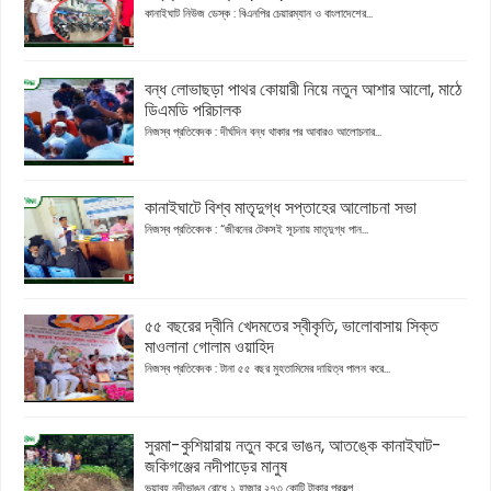
কানাইঘাট নিউজ ডেস্ক : বিএনপির চেয়ারম্যান ও বাংলাদেশের...
বন্ধ লোভাছড়া পাথর কোয়ারী নিয়ে নতুন আশার আলো, মাঠে
ডিএমডি পরিচালক
নিজস্ব প্রতিবেদক : দীর্ঘদিন বন্ধ থাকার পর আবারও আলোচনার...
কানাইঘাটে বিশ্ব মাতৃদুগ্ধ সপ্তাহের আলোচনা সভা
নিজস্ব প্রতিবেদক : “জীবনের টেকসই সূচনায় মাতৃদুগ্ধ পান...
৫৫ বছরের দ্বীনি খেদমতের স্বীকৃতি, ভালোবাসায় সিক্ত
মাওলানা গোলাম ওয়াহিদ
নিজস্ব প্রতিবেদক : টানা ৫৫ বছর মুহতামিমের দায়িত্ব পালন করে...
সুরমা-কুশিয়ারায় নতুন করে ভাঙন, আতঙ্কে কানাইঘাট-
জকিগঞ্জের নদীপাড়ের মানুষ
ভয়াবহ নদীভাঙন রোধে ১ হাজার ২৭৩ কোটি টাকার প্রকল্প...