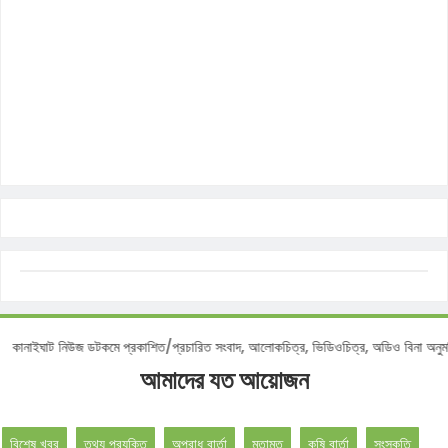
নোটিশ :
কানাইঘাট নিউজ ডটকমে প্রকাশিত/প্রচারিত সংবাদ, আলোকচিত্র, ভিডিওচিত্র, অডিও বিন
আমাদের যত আয়োজন
বিশেষ খবর
তথ্য প্রযুক্তি
অপরাধ বার্তা
মতামত
কৃষি বার্তা
সংস্কৃতি