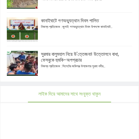
কানাইঘাটে গণঅভ্যুত্থান দিবস পালিত
নিজস্ব প্রতিবেদক : জুলাই গণঅভ্যুত্থান দিবস উপলক্ষে কানাইঘাট...
সুরমার বালুমহাল নিয়ে উ'ত্তেজনা! উত্তোলনে বাধা,
ফেসবুকে হুমকি-অপপ্রচার
নিজস্ব প্রতিবেদক : সিলেটের জকিগঞ্জ উপজেলার সুরমা নদীর...
লাইক দিয়ে আমাদের সাথে সংযুক্ত থাকুন