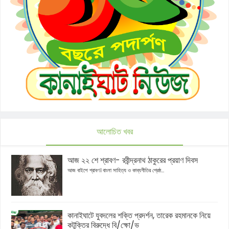
আলোচিত খবর
আজ ২২ শে শ্রাবণ- রবীন্দ্রনাথ ঠাকুরের প্রয়াণ দিবস
আজ বাইশে শ্রাবণ। বাংলা সাহিত্য ও কাব্যগীতির শ্রেষ্ঠ...
কানাইঘাটে যুবদলের শক্তি প্রদর্শন, তারেক রহমানকে নিয়ে
কটূক্তির বিরুদ্ধে বি/ক্ষো/ভ