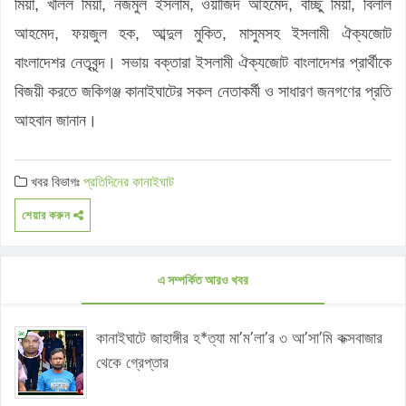
মিয়া, খলিল মিয়া, নজমুল ইসলাম, ওয়াজিদ আহমেদ, বাচ্ছু মিয়া, বিলাল
আহমেদ, ফয়জুল হক, আব্দুল মুকিত, মাসুমসহ ইসলামী ঐক্যজোট
বাংলাদেশর নেতৃবৃন্দ। সভায় বক্তারা ইসলামী ঐক্যজোট বাংলাদেশর প্রার্থীকে
বিজয়ী করতে জকিগঞ্জ কানাইঘাটের সকল নেতাকর্মী ও সাধারণ জনগণের প্রতি
আহবান জানান।
খবর বিভাগঃ
প্রতিদিনের কানাইঘাট
শেয়ার করুন
এ সম্পর্কিত আরও খবর
কানাইঘাটে জাহাঙ্গীর হ*ত্যা মা’ম’লা’র ৩ আ’সা’মি কক্সবাজার
থেকে গ্রেপ্তার