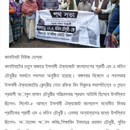
কানাইঘাট নিউজ ডেস্ক:
কানাইঘাটের চতুল বাজারে ইসলামী ঐক্যজোট বাংলাদেশের প্রার্থী এম এ মতিন
চৌধুরীর সমর্থনে পথসভা অনুষ্ঠিত হয়েছে। মঙ্গলবার বিকেলে এ পথসভায়
ইসলামী ঐক্যজোটের কেন্দ্রীয় নেতা রফিক বিন সিকন্দর সভাপতিত্বে ও লন্ডন
প্রবাসী অাবুল হাসান চৌধুরীর পরিচালনায় প্রধান অতিথি হিসেবে উপস্থিত
ছিলেন- সিলেট-৫ আসনে ইসলামী ঐক্যজোট বাংলাদেশ মনোনীত মিনার
প্রতীকের প্রার্থী এম এ মতিন চৌধুরী। এসময় অন্যান্যদের মধ্যে উপস্থিত
ছিলেন- অাহমেদ অাল কবির,শিক্ষাবিদ ইমদাদুর রহমান চৌধুরী, মুহিব