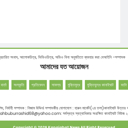
াদ, আলোকচিত্র, ভিডিওচিত্র, অডিও বিনা অনুমতিতে ব্যবহার করা বেআইনি -সম্পাদক
আমাদের যত আয়োজন
 বার্তা
সংস্কৃতি
প্রতিবেদন
সাফল্য
মুক্তিযুদ্ধ
মুক্তিযুদ্ধে কানাইঘাট
ফটো 
বুর রশিদ, নির্বাহী সম্পাদক : নিজাম উদ্দিন। সম্পাদকীয় যোগাযোগ : হারুন মার্কেট(২য় তলা)কানাই
hbuburrashid68@yahoo.com: সর্বস্বত্ব স্বত্বাধিকার সংরক্ষিত কানাইঘাট নিউজ 
Copyright ©
2026
Kanaighat News
All Right Reserved