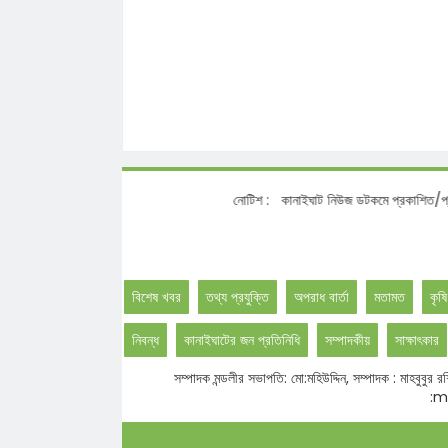
নোটিশ :
কানাইঘাট নিউজ ডটকমে প্রকাশিত/প্রচারিত সংব
বিশেষ খবর
তথ্য প্রযুক্তি
অপরাধ বার্তা
মতামত
কৃষি
নিবন্ধ
কানাইঘাটের জন প্রতিনিধি
সম্পাদকীয়
সাক্ষাৎকার
সম্পাদক মন্ডলীর সভাপতি: মো:মহিউদ্দিন, সম্পাদক : মাহবু
:ma