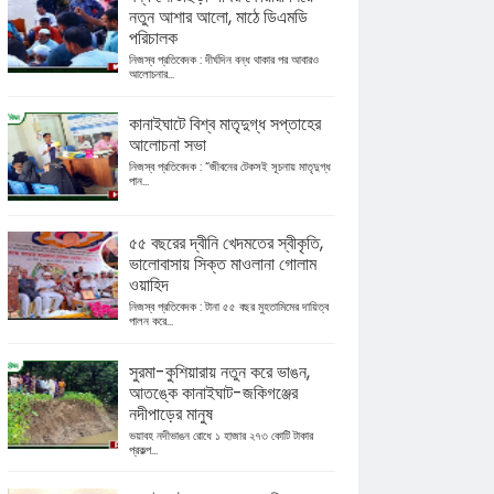
নতুন আশার আলো, মাঠে ডিএমডি
পরিচালক
নিজস্ব প্রতিবেদক : দীর্ঘদিন বন্ধ থাকার পর আবারও
আলোচনার...
কানাইঘাটে বিশ্ব মাতৃদুগ্ধ সপ্তাহের
আলোচনা সভা
নিজস্ব প্রতিবেদক : “জীবনের টেকসই সূচনায় মাতৃদুগ্ধ
পান...
৫৫ বছরের দ্বীনি খেদমতের স্বীকৃতি,
ভালোবাসায় সিক্ত মাওলানা গোলাম
ওয়াহিদ
নিজস্ব প্রতিবেদক : টানা ৫৫ বছর মুহতামিমের দায়িত্ব
পালন করে...
সুরমা-কুশিয়ারায় নতুন করে ভাঙন,
আতঙ্কে কানাইঘাট-জকিগঞ্জের
নদীপাড়ের মানুষ
ভয়াবহ নদীভাঙন রোধে ১ হাজার ২৭৩ কোটি টাকার
প্রকল্প...