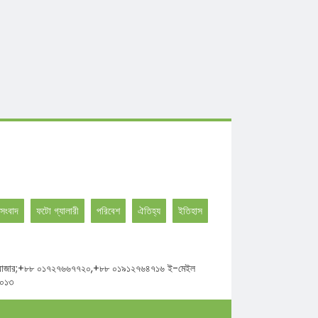
সংবাদ
ফটো গ্যালারী
পরিবেশ
ঐতিহ্য
ইতিহাস
ঘাট উত্তর বাজার;+৮৮ ০১৭২৭৬৬৭৭২০,+৮৮ ০১৯১২৭৬৪৭১৬ ই-মেইল
২০১৩