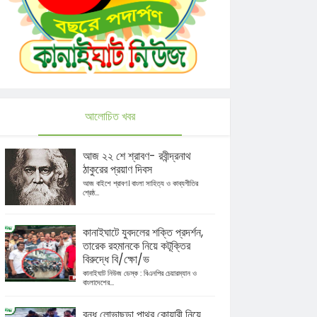
আলোচিত খবর
আজ ২২ শে শ্রাবণ- রবীন্দ্রনাথ
ঠাকুরের প্রয়াণ দিবস
আজ বাইশে শ্রাবণ। বাংলা সাহিত্য ও কাব্যগীতির
শ্রেষ্ঠ...
কানাইঘাটে যুবদলের শক্তি প্রদর্শন,
তারেক রহমানকে নিয়ে কটূক্তির
বিরুদ্ধে বি/ক্ষো/ভ
কানাইঘাট নিউজ ডেস্ক : বিএনপির চেয়ারম্যান ও
বাংলাদেশের...
বন্ধ লোভাছড়া পাথর কোয়ারী নিয়ে