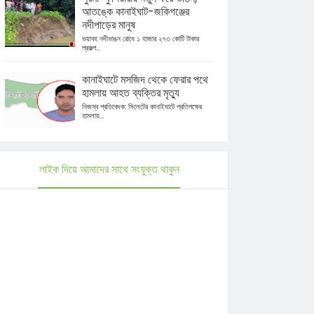
আতঙ্কে কানাইঘাট-জকিগঞ্জের
নদীপাড়ের মানুষ
ভয়াবহ নদীভাঙন রোধে ১ হাজার ২৭৩ কোটি টাকার
প্রকল্প...
কানাইঘাটে মসজিদ থেকে ফেরার পথে
হামলায় আহত ব্যক্তির মৃত্যু
নিজস্ব প্রতিবেদক: সিলেটের কানাইঘাটে প্রতিপক্ষের
হামলায়...
লাইক দিয়ে আমাদের সাথে সংযুক্ত থাকুন