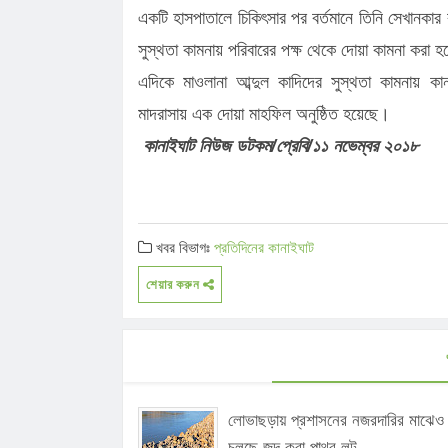
কানাইঘাটে এনসিপির মঞ্চ প্রস্তুত, ক'ড়া
একটি হাসপাতালে চিকিৎসার পর বর্তমানে তিনি সেখানকা
নি'রা'প'ত্তা'য় পদযাত্রা আজ
কানাইঘাটের নতুন ইউএনও’র যোগদান, দায়ি
সুস্থতা কামনায় পরিবারের পক্ষ থেকে দোয়া কামনা করা 
চাইলেন সবার সহযোগিতা
লোভাছড়ার জব্দকৃত পাথর পা'চা'র'কালে ভ
এদিকে মাওলানা আব্দুল কাদিদের সুস্থতা কামনায় ক
গ্রে'ফ'তার ২
রাত পোহালেই কানাইঘাটে এনসিপির পদযাত
মাদরাসায় এক দোয়া মাহফিল অনুষ্ঠিত হয়েছে।
কেন্দ্রীয় নেতারা
ধনমাইরমাটি সরকারি প্রাথমিক বিদ্যালয়ের
কানাইঘাট নিউজ ডটকম/প্রেবি/১১ নভেম্বর ২০১৮
সভাপতি ফের হাফিজ আহমদ সুজন
কানাইঘাটে ইসলামী ব্যাংকের রেমিট্যান্স গ্র
বৈধপথে অর্থ পাঠানোর আহ্বান
লোভাছড়ায় প্রশাসনের নজরদারির মাঝেও চল
করা পাথর লুট
খবর বিভাগঃ
প্রতিদিনের কানাইঘাট
শেয়ার করুন
লোভাছড়ায় প্রশাসনের নজরদারির মাঝেও
চলছে জব্দ করা পাথর লুট