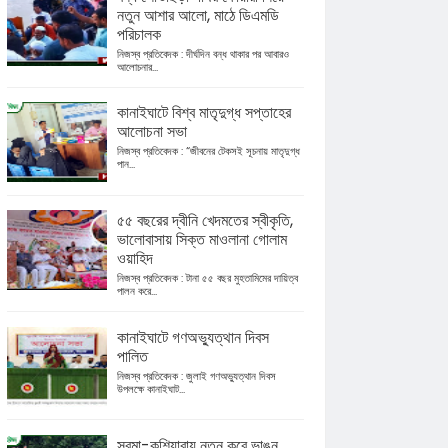
নতুন আশার আলো, মাঠে ডিএমডি
পরিচালক
নিজস্ব প্রতিবেদক : দীর্ঘদিন বন্ধ থাকার পর আবারও
আলোচনার...
কানাইঘাটে বিশ্ব মাতৃদুগ্ধ সপ্তাহের
আলোচনা সভা
নিজস্ব প্রতিবেদক : “জীবনের টেকসই সূচনায় মাতৃদুগ্ধ
পান...
৫৫ বছরের দ্বীনি খেদমতের স্বীকৃতি,
ভালোবাসায় সিক্ত মাওলানা গোলাম
ওয়াহিদ
নিজস্ব প্রতিবেদক : টানা ৫৫ বছর মুহতামিমের দায়িত্ব
পালন করে...
কানাইঘাটে গণঅভ্যুত্থান দিবস
পালিত
নিজস্ব প্রতিবেদক : জুলাই গণঅভ্যুত্থান দিবস
উপলক্ষে কানাইঘাট...
সুরমা-কুশিয়ারায় নতুন করে ভাঙন,