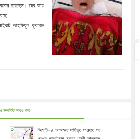
র বাসায় রয়েছেন। তার আশু
ত্ব পালনে
হয়েছে।
লগেটসহ
ানাইঘাট তাহফিযুল কুরআন
্রা, আসছেন
 এসএমসি
াহক সমাবেশ,
ছে জব্দ
এ সম্পর্কিত আরও খবর
সিলেট-৫ আসনের দায়িত্ব পাওয়ার পর
প্রথম কানাইঘাট সফরে শাম্মী আক্তার