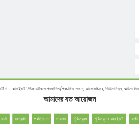
কানাইঘাট নিউজ ডটকমে প্রকাশিত/প্রচারিত সংবাদ, আলোকচিত্র, ভিডিওচিত্র, অডিও বিনা অনুমতি
আমাদের যত আয়োজন
 বার্তা
সংস্কৃতি
প্রতিবেদন
সাফল্য
মুক্তিযুদ্ধ
মুক্তিযুদ্ধে কানাইঘাট
ফটো 