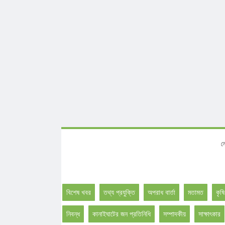
নোটিশ :
বিশেষ খবর
তথ্য প্রযুক্তি
অপরাধ বার্তা
মতামত
কৃষি
নিবন্ধ
কানাইঘাটের জন প্রতিনিধি
সম্পাদকীয়
সাক্ষাৎকার