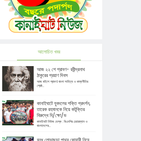
আলোচিত খবর
আজ ২২ শে শ্রাবণ- রবীন্দ্রনাথ
ঠাকুরের প্রয়াণ দিবস
আজ বাইশে শ্রাবণ। বাংলা সাহিত্য ও কাব্যগীতির
শ্রেষ্ঠ...
কানাইঘাটে যুবদলের শক্তি প্রদর্শন,
তারেক রহমানকে নিয়ে কটূক্তির
বিরুদ্ধে বি/ক্ষো/ভ
কানাইঘাট নিউজ ডেস্ক : বিএনপির চেয়ারম্যান ও
বাংলাদেশের...
বন্ধ লোভাছড়া পাথর কোয়ারী নিয়ে