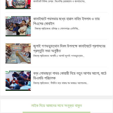
কানাইঘাট নিউজ ডেস্ক : বিএনপির চেয়ারম্যান ও বাংলাদেশের...
কানাইঘাটে পথসভার মধ্যে হারাল নাহিদ ইসলাম ও তার
পিএসের মোবাইল
নিজস্ব প্রতিবেদক: হবিগঞ্জ ও গোলাপগঞ্জে এনসিপির...
জুলাই গণঅভ্যুত্থান দিবস উপলক্ষে কানাইঘাটে প্রশাসনের
প্রস্তুতি সভা অনুষ্ঠিত
নিজস্ব প্রতিবেদক: আগামী ৫ আগস্ট জুলাই গণঅভ্যুত্থান...
বন্ধ লোভাছড়া পাথর কোয়ারী নিয়ে নতুন আশার আলো, মাঠে
ডিএমডি পরিচালক
নিজস্ব প্রতিবেদক : দীর্ঘদিন বন্ধ থাকার পর আবারও আলোচনার...
লাইক দিয়ে আমাদের সাথে সংযুক্ত থাকুন