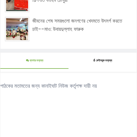
শিল্পপতি ফাহিম চৌধুরী
জীবনের শেষ সময়গুলো জনগণের খেদমতে উৎসর্গ করতে
চাই--মাও: উবায়দুল্লাহ ফারুক
ব্লগার মন্তব্য
ফেইসবুক মন্তব্য
পাঠকের মতামতের জন্য কানাইঘাট নিউজ কর্তৃপক্ষ দায়ী নয়