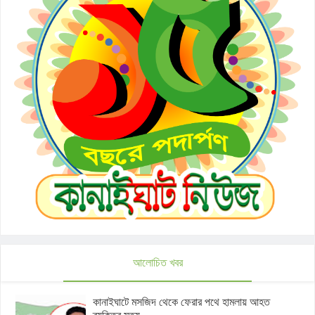
আলোচিত খবর
কানাইঘাটে মসজিদ থেকে ফেরার পথে হামলায় আহত