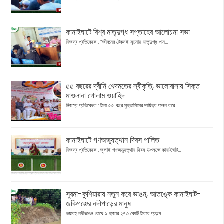
কানাইঘাটে বিশ্ব মাতৃদুগ্ধ সপ্তাহের আলোচনা সভা
নিজস্ব প্রতিবেদক : “জীবনের টেকসই সূচনায় মাতৃদুগ্ধ পান...
৫৫ বছরের দ্বীনি খেদমতের স্বীকৃতি, ভালোবাসায় সিক্ত
মাওলানা গোলাম ওয়াহিদ
নিজস্ব প্রতিবেদক : টানা ৫৫ বছর মুহতামিমের দায়িত্ব পালন করে...
কানাইঘাটে গণঅভ্যুত্থান দিবস পালিত
নিজস্ব প্রতিবেদক : জুলাই গণঅভ্যুত্থান দিবস উপলক্ষে কানাইঘাট...
সুরমা-কুশিয়ারায় নতুন করে ভাঙন, আতঙ্কে কানাইঘাট-
জকিগঞ্জের নদীপাড়ের মানুষ
ভয়াবহ নদীভাঙন রোধে ১ হাজার ২৭৩ কোটি টাকার প্রকল্প...