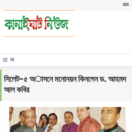
≡
M
e
সিলেট-৫ অাসনে মনোনয়ন কিনলেন ড. আহমদ
n
আল কবির
u