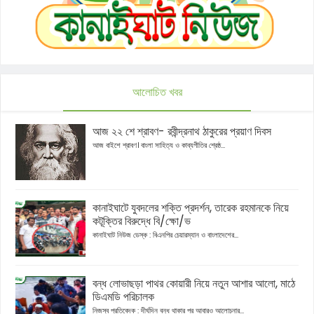
আলোচিত খবর
আজ ২২ শে শ্রাবণ- রবীন্দ্রনাথ ঠাকুরের প্রয়াণ দিবস
আজ বাইশে শ্রাবণ। বাংলা সাহিত্য ও কাব্যগীতির শ্রেষ্ঠ...
কানাইঘাটে যুবদলের শক্তি প্রদর্শন, তারেক রহমানকে নিয়ে
কটূক্তির বিরুদ্ধে বি/ক্ষো/ভ
কানাইঘাট নিউজ ডেস্ক : বিএনপির চেয়ারম্যান ও বাংলাদেশের...
বন্ধ লোভাছড়া পাথর কোয়ারী নিয়ে নতুন আশার আলো, মাঠে
ডিএমডি পরিচালক
নিজস্ব প্রতিবেদক : দীর্ঘদিন বন্ধ থাকার পর আবারও আলোচনার...