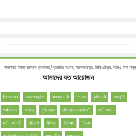
োটিশ :
কানাইঘাট নিউজ ডটকমে প্রকাশিত/প্রচারিত সংবাদ, আলোকচিত্র, ভিডিওচিত্র, অডিও বিনা
আমাদের যত আয়োজন
বিশেষ খবর
তথ্য প্রযুক্তি
অপরাধ বার্তা
মতামত
কৃষি বার্তা
সংস্কৃতি
প্রতিবেদন
সাফল্য
মুক্তিযুদ্ধ
মুক্তিযুদ্ধে কানাইঘাট
ফটো সংবাদ
ফটো গ্যালারী
পরিবেশ
ঐতিহ্য
ইতিহাস
নিবন্ধ
কানাইঘাটের জন প্রতিনিধি
সম্পাদকীয়
সাক্ষাৎকার