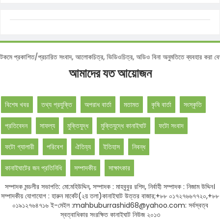
্রকাশিত/প্রচারিত সংবাদ, আলোকচিত্র, ভিডিওচিত্র, অডিও বিনা অনুমতিতে ব্যবহার করা বেআইন
আমাদের যত আয়োজন
বিশেষ খবর
তথ্য প্রযুক্তি
অপরাধ বার্তা
মতামত
কৃষি বার্তা
সংস্কৃতি
প্রতিবেদন
সাফল্য
মুক্তিযুদ্ধ
মুক্তিযুদ্ধে কানাইঘাট
ফটো সংবাদ
ফটো গ্যালারী
পরিবেশ
ঐতিহ্য
ইতিহাস
নিবন্ধ
কানাইঘাটের জন প্রতিনিধি
সম্পাদকীয়
সাক্ষাৎকার
সম্পাদক মন্ডলীর সভাপতি: মো:মহিউদ্দিন, সম্পাদক : মাহবুবুর রশিদ, নির্বাহী সম্পাদক : নিজাম উদ্দিন।
সম্পাদকীয় যোগাযোগ : হারুন মার্কেট(২য় তলা)কানাইঘাট উত্তর বাজার;+৮৮ ০১৭২৭৬৬৭৭২০,+৮৮
০১৯১২৭৬৪৭১৬ ই-মেইল :mahbuburrashid68@yahoo.com: সর্বস্বত্ব
স্বত্বাধিকার সংরক্ষিত কানাইঘাট নিউজ ২০১৩