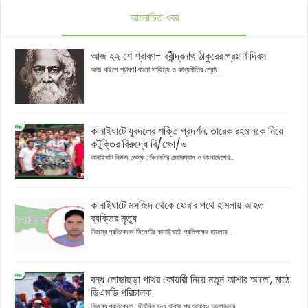
আলোচিত খবর
আজ ২২ শে শ্রাবণ- রবীন্দ্রনাথ ঠাকুরের প্রয়াণ দিবস
আজ বাইশে শ্রাবণ। বাংলা সাহিত্য ও কাব্যগীতির শ্রেষ্ঠ...
কানাইঘাটে যুবদলের শক্তি প্রদর্শন, তারেক রহমানকে নিয়ে
কটূক্তির বিরুদ্ধে বি/ক্ষো/ভ
কানাইঘাট নিউজ ডেস্ক : বিএনপির চেয়ারম্যান ও বাংলাদেশের...
কানাইঘাটে মসজিদ থেকে ফেরার পথে হামলায় আহত
ব্যক্তির মৃত্যু
নিজস্ব প্রতিবেদক: সিলেটের কানাইঘাটে প্রতিপক্ষের হামলায়...
বন্ধ লোভাছড়া পাথর কোয়ারী নিয়ে নতুন আশার আলো, মাঠে
ডিএমডি পরিচালক
নিজস্ব প্রতিবেদক : দীর্ঘদিন বন্ধ থাকার পর আবারও আলোচনার...