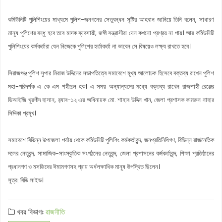
কমিউনিটি পুলিশিংয়ের মাধ্যমে পুলিশ-জনগনের সেতুবন্ধন সৃষ্টির আহবান জানিয়ে তিনি বলেন, সাধারণ
মানুষ পুলিশের বন্ধু হবে তবে মাদক ব্যবসায়ী, জঙ্গী সন্ত্রাসীরা যেন কখনো প্রশ্রয় না পায়। আর কমিউনিটি
পুলিশিংয়ের কর্মকর্তারা যেন নিজেকে পুলিশের হর্তাকর্তা না ভাবেন সে বিষয়েও লক্ষ্য রাখতে হবে।
সিরাজগঞ্জ পুলিশ সুপার মিরাজ উদ্দিনের সভাপতিত্বে সমাবেশে মূখ্য আলোচক হিসেবে বক্তব্য রাখেন পুলিশ
মহা-পরিদর্শক এ কে এম শহীদুল হক। এ সময় অন্যান্যদের মধ্যে বক্তব্য রাখেন রাজশাহী রেঞ্জের
ডিআইজি খুরশীদ হাসান, র‌্যাব-১২ এর অধিনায়ক মো. শাহাব উদ্দিন খান, জেলা প্রশাসক কামরুন নাহার
সিদ্দিকা প্রমূখ।
সমাবেশে বিভিন্ন উপজেলা পর্যায় থেকে কমিউনিটি পুলিশিং কর্মকর্তাবৃন্দ, জনপ্রতিনিধিগণ, বিভিন্ন রাজনৈতিক
দলের নেতৃবৃন্দ, সামাজিক-সাংস্কৃতিক সংগঠনের নেতৃবৃন্দ, জেলা প্রশাসনের কর্মকর্তাবৃন্দ, শিক্ষা প্রতিষ্ঠানের
প্রধানগণ ও মসজিদের ঈমামগণসহ প্রায় অর্ধলক্ষাধিক মানুষ উপস্থিত ছিলেন।
সূত্র: বিডি লাইভ।
খবর বিভাগঃ
রাজনীতি