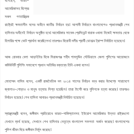
বলেছেন, ভারত-
আমেরিকাসহ বিশ্বের
সকল গণতান্ত্রিক
রাষ্ট্রেই ক্ষমতাসীন দলের অধীনে জাতীয় নির্বাচন হয়। আগামী নির্বাচনে বাংলাদেশেও প্রধানমন্ত্রী শেখ
হাসিনার অধীনেই নির্বাচন অনুষ্ঠিত হবে। আমেরিকার সাবেক প্রেসিডেন্ট বারাক ওবামা নিজেই ক্ষমতায় থেকে
হিলারির পক্ষে ভোট প্রার্থনা করেছিলেন। তারপরও বিরোধী দলীয় প্রার্থী ডোনাল্ড ট্রাম্প নির্বাচিত হয়েছেন।
আজ রোববার বেলা আড়াইটার দিকে সিরাজগঞ্জ শহীদ শামসুদ্দিন স্টেডিয়ামে জেলা পুলিশের আয়োজনে
কমিউনিটি পুলিশিং সমাবেশে প্রধান অতিথির বক্তব্যে তিনি একথা বলেন।
মোহাম্মদ নাসিম বলেন, একটি রাজনৈতিক দল ২০১৪ সালের নির্বাচন বন্ধ করার উদ্দেশ্যে সারাদেশে
জ্বালাও-পোড়াও ও মানুষ হত্যায় লিপ্ত হয়েছিল। তারা টার্গেট করে পুলিশকে হত্যা করেছে। তারপরও
নির্বাচন হয়েছে। শেখ হাসিনা আবারও প্রধানমন্ত্রী নির্বাচিত হয়েছেন।
স্বাস্থ্যমন্ত্রী বলেন, জঙ্গীবাদ প্রতিরোধে ভারত-পাকিস্তানসহ ইউরোপ আমেরিকার উন্নত রাষ্ট্রগুলো
যেখানে ব্যর্থ হয়েছে, সেখানে শেখ হাসিনার নেতৃত্বে বাংলাদেশ সফলতা অর্জন করেছে। বাংলাদেশের
পুলিশ জীবন দিয়ে জঙ্গীবাদ নির্মূল করেছে।