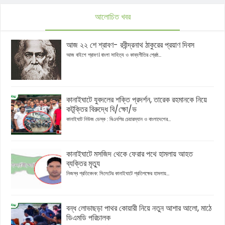
আলোচিত খবর
আজ ২২ শে শ্রাবণ- রবীন্দ্রনাথ ঠাকুরের প্রয়াণ দিবস
আজ বাইশে শ্রাবণ। বাংলা সাহিত্য ও কাব্যগীতির শ্রেষ্ঠ...
কানাইঘাটে যুবদলের শক্তি প্রদর্শন, তারেক রহমানকে নিয়ে
কটূক্তির বিরুদ্ধে বি/ক্ষো/ভ
কানাইঘাট নিউজ ডেস্ক : বিএনপির চেয়ারম্যান ও বাংলাদেশের...
কানাইঘাটে মসজিদ থেকে ফেরার পথে হামলায় আহত
ব্যক্তির মৃত্যু
নিজস্ব প্রতিবেদক: সিলেটের কানাইঘাটে প্রতিপক্ষের হামলায়...
বন্ধ লোভাছড়া পাথর কোয়ারী নিয়ে নতুন আশার আলো, মাঠে
ডিএমডি পরিচালক