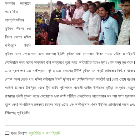
সংস্থার উদ্যোগে
আয়োজিত
আন্তঃইউনিয়ন
ফুটবল লীগের ৮ম
দিনের খেলায় দক্ষিণ
বানীগ্রাম ইউপি
ফুটবল দলের মোকাবেলা করে রাজাগঞ্জ ইউপি ফুটবল দল। সোমবার বিকেল সাড়ে ৩টায় কানাইঘাট
স্টেডিয়ামে উভয় দলের আক্রমণ পাল্টা আক্রমণে পুরো সময় অতিবাহিত হলেও ম্যাচ গোল শুন্য ড্র থাকে ।
এতে গ্রুপ পর্বে ১নং লক্ষীপ্রসাদ পূর্ব ও ৯নং রাজাগঞ্জ ইউপি ফুটবল দল পয়েন্ট তালিকায় পিছিয়ে থাকায়
লোভা গ্রুপ থেকে ৭নং দক্ষিণ বানীগ্রাম ইউপি ফুটবল দল সেমিফাইনালে উত্তীর্ণ হয়। খেলা শেষে প্রধান
অতিথি হিসেবে উপস্থিত থেকে টুর্নামেন্টের পৃষ্টপোষক প্রবাসী জসীম উদ্দিনসহ ক্রীড়া সংস্থার নেতৃবৃন্দ
রাজাগঞ্জ ইউপি ফুটবল দলের খেলোয়াড় ৭নং জার্সি পরিহিত ফেরদৌসের হাতে ম্যান অব দ্যা ম্যাচ পুরস্কার
তুলে দেন। আগামীকাল মঙ্গলবার বিকেল সাড়ে ৩টায় ২নং লক্ষীপ্রসাদ পশ্চিম ইউপির মোকাবেলা করবে ৩নং
দিঘীরপাড় পূর্ব ইউপি।
খবর বিভাগঃ
প্রতিদিনের কানাইঘাট