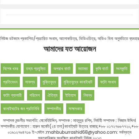
ইঘাট নিউজ ডটকমে প্রকাশিত/প্রচারিত সংবাদ, আলোকচিত্র, ভিডিওচিত্র, অডিও বিনা অনুমতিতে ব
আমাদের যত আয়োজন
বিশেষ খবর
তথ্য প্রযুক্তি
অপরাধ বার্তা
মতামত
কৃষি বার্তা
সংস্কৃতি
প্রতিবেদন
সাফল্য
মুক্তিযুদ্ধ
মুক্তিযুদ্ধে কানাইঘাট
ফটো সংবাদ
ফটো গ্যালারী
পরিবেশ
ঐতিহ্য
ইতিহাস
নিবন্ধ
কানাইঘাটের জন প্রতিনিধি
সম্পাদকীয়
সাক্ষাৎকার
সম্পাদক মন্ডলীর সভাপতি: মো:মহিউদ্দিন, সম্পাদক : মাহবুবুর রশিদ, নির্বাহী সম্পাদক : নিজাম উদ্দিন।
সম্পাদকীয় যোগাযোগ : হারুন মার্কেট(২য় তলা)কানাইঘাট উত্তর বাজার;+৮৮ ০১৭২৭৬৬৭৭২০,+৮৮
০১৯১২৭৬৪৭১৬ ই-মেইল :mahbuburrashid68@yahoo.com: সর্বস্বত্ব
স্বত্বাধিকার সংরক্ষিত কানাইঘাট নিউজ ২০১৩