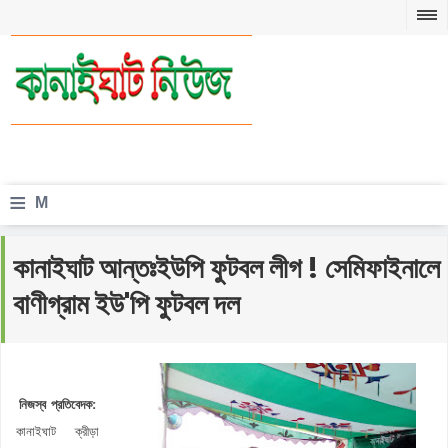
≡
M
e
কানাইঘাট আন্তঃইউপি ফুটবল লীগ ! সেমিফাইনালে
n
বাণীগ্রাম ইউ'পি ফুটবল দল
u
নিজস্ব প্রতিবেদক:
কানাইঘাট ক্রীড়া