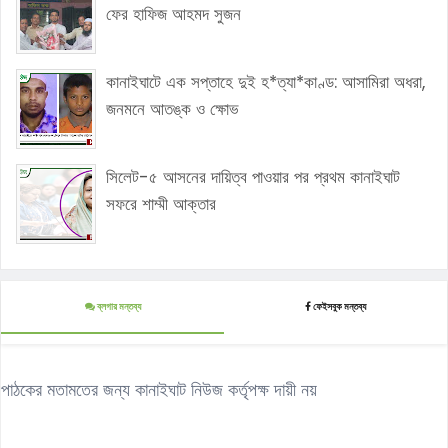
ফের হাফিজ আহমদ সুজন
কানাইঘাটে এক সপ্তাহে দুই হ*ত্যা*কাণ্ড: আসামিরা অধরা,
জনমনে আতঙ্ক ও ক্ষোভ
সিলেট-৫ আসনের দায়িত্ব পাওয়ার পর প্রথম কানাইঘাট
সফরে শাম্মী আক্তার
ব্লগার মন্তব্য
ফেইসবুক মন্তব্য
পাঠকের মতামতের জন্য কানাইঘাট নিউজ কর্তৃপক্ষ দায়ী নয়