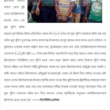
জিন্দাপীরের মাজারে
সামনে থেকে চুরি
হওয়া অটোরিকশাসহ
জনতার হাতে এক
ভুয়া পুলিশ আটক
হয়েছে। বৃহস্পতিবার বিকাল ৪টার দিকে খোকন দাস (২৮) নামক ওই ভুয়া পুলিশ সদস্যকে আটক করা হয়।
আটক ভুয়া পুলিশ সুনামগঞ্জ জেলার জামালগঞ্জ উপজেলার চানপুর গ্রামের মাখন দাসের ছেলে। বর্তমানে সে
কুমারগাও এলাকায় বসবাস করছিল জানা যায়, টুকেরবাজার থেকে বেলা ২টায় অটোরিকশাচালক দিলোয়ার
হোসেনকে (২২) ঘন্টা প্রতি ১০০ টাকা ভাড়া নির্ধারণ করে সিলেট শহরে নিয়ে আসেন খোকন দাস। এসময়
রিকশাচালক ‘অটোরিকশা দেখে পুলিশ ধরবে’ এমন শঙ্কা প্রকাশ করলে খোকন নিজেকে পুলিশ সদস্য
হিসেবে পরিচয় দেন। সিলেট নগরীর মুন্সিপাড়ায় আসার পর খোকন রিকশাচালককে রেস্টুরেন্ট থেকে পরোটা ও
ভাজি আনতে পাঠান। রিকশাচালক রেস্টুরেন্টে যাওয়ামাত্রই খোকন ওই রিকশা নিয়ে পালিয়ে যাওয়ার চেষ্টা
করেন। এসময় রিকশাচালকের চিৎকারে স্থানীয় জনতা ধাওয়া দিয়ে মুন্সিপাড়াস্থ জিন্দাপীরের মাজারের সামনে
খোকন দাসকে আটক করে। খবর পেয়ে লামাবাজার ফাঁড়ির ইনচার্জ এসআই মাহবুব ঘটনাস্থলে গিয়ে ওই
ভুয়া পুলিশ খোকনকে আটক কওে নিয়ে আসেন। এসময় স্থানীয়দের অনুরোধে অটোরিকশাচালককে
রিকশাসহ ছেড়ে দেওয়া হয়।
----সিলেটভিউ২৪ডটকম