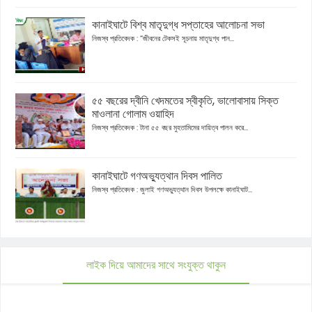
কানাইঘাটে বিশ্ব মাতৃদুগ্ধ সপ্তাহের আলোচনা সভা
নিজস্ব প্রতিবেদক : “জীবনের টেকসই সূচনায় মাতৃদুগ্ধ পান...
৫৫ বছরের দ্বীনি খেদমতের স্বীকৃতি, ভালোবাসায় সিক্ত
মাওলানা গোলাম ওয়াহিদ
নিজস্ব প্রতিবেদক : টানা ৫৫ বছর মুহতামিমের দায়িত্ব পালন করে...
কানাইঘাটে গণঅভ্যুত্থান দিবস পালিত
নিজস্ব প্রতিবেদক : জুলাই গণঅভ্যুত্থান দিবস উপলক্ষে কানাইঘাট...
লাইক দিয়ে আমাদের সাথে সংযুক্ত থাকুন