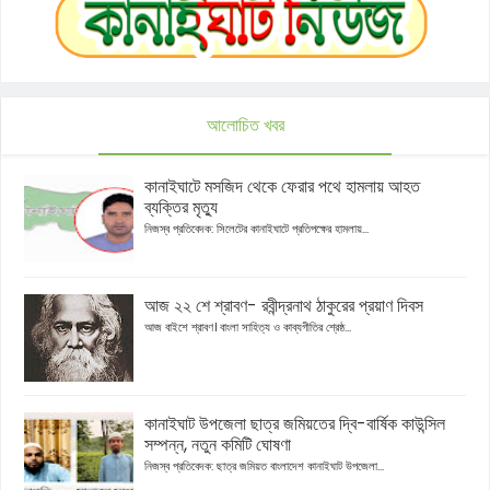
আলোচিত খবর
কানাইঘাটে মসজিদ থেকে ফেরার পথে হামলায় আহত
ব্যক্তির মৃত্যু
নিজস্ব প্রতিবেদক: সিলেটের কানাইঘাটে প্রতিপক্ষের হামলায়...
আজ ২২ শে শ্রাবণ- রবীন্দ্রনাথ ঠাকুরের প্রয়াণ দিবস
আজ বাইশে শ্রাবণ। বাংলা সাহিত্য ও কাব্যগীতির শ্রেষ্ঠ...
কানাইঘাট উপজেলা ছাত্র জমিয়তের দ্বি-বার্ষিক কাউন্সিল
সম্পন্ন, নতুন কমিটি ঘোষণা
নিজস্ব প্রতিবেদক: ছাত্র জমিয়ত বাংলাদেশ কানাইঘাট উপজেলা...