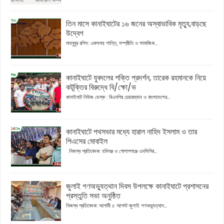
তিন মাসে কানাইঘাটের ১৬ জনের অস্বাভাবিক মৃত্যু,বাড়ছে
উদ্বেগ
মাহবুবুর রশিদ: একসময় শান্তি, সম্প্রীতি ও সামাজিক...
কানাইঘাটে যুবদলের শক্তি প্রদর্শন, তারেক রহমানকে নিয়ে
কটূক্তির বিরুদ্ধে বি/ক্ষো/ভ
কানাইঘাট নিউজ ডেস্ক : বিএনপির চেয়ারম্যান ও বাংলাদেশের...
কানাইঘাটে পথসভার মধ্যে হারাল নাহিদ ইসলাম ও তার
পিএসের মোবাইল
নিজস্ব প্রতিবেদক: হবিগঞ্জ ও গোলাপগঞ্জে এনসিপির...
জুলাই গণঅভ্যুত্থান দিবস উপলক্ষে কানাইঘাটে প্রশাসনের
প্রস্তুতি সভা অনুষ্ঠিত
নিজস্ব প্রতিবেদক: আগামী ৫ আগস্ট জুলাই গণঅভ্যুত্থান...