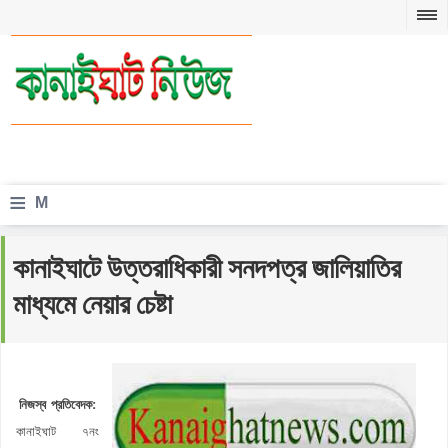
≡
M
e
কানাইঘাটে উত্তরাধিকারী সনদপত্র জালিয়াতির
n
মাধ্যমে নেয়ার চেষ্টা
u
নিজস্ব প্রতিবেদক:
কানাইঘাট ৭নং