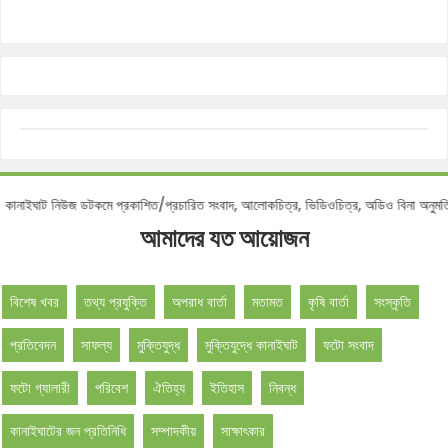
টিশ :
কানাইঘাট নিউজ ডটকমে প্রকাশিত/প্রচারিত সংবাদ, আলোকচিত্র, ভিডিওচিত্র, অডিও বিনা 
আমাদের যত আয়োজন
বিশেষ খবর
তথ্য প্রযুক্তি
অপরাধ বার্তা
মতামত
কৃষি বার্তা
সংস্কৃতি
প্রতিবেদন
সাফল্য
মুক্তিযুদ্ধ
মুক্তিযুদ্ধে কানাইঘাট
ফটো সংবাদ
ফটো গ্যালারী
পরিবেশ
ঐতিহ্য
ইতিহাস
নিবন্ধ
কানাইঘাটের জন প্রতিনিধি
সম্পাদকীয়
সাক্ষাৎকার