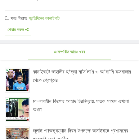
খবর বিভাগঃ
প্রতিদিনের কানাইঘাট
শেয়ার করুন
এ সম্পর্কিত আরও খবর
কানাইঘাটে জাহাঙ্গীর হ*ত্যা মা’ম’লা’র ৩ আ’সা’মি কক্সবাজার
থেকে গ্রেপ্তার
মা-বাবাহীন কিশোর আহাদ চিরনিদ্রায়, ঘাতক সায়েম এখনো
অধরা
জুলাই গণঅভ্যুত্থান দিবস উপলক্ষে কানাইঘাটে প্রশাসনের