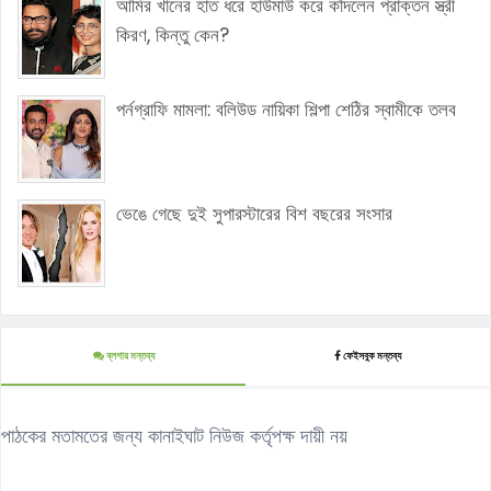
আমির খানের হাত ধরে হাউমাউ করে কাঁদলেন প্রাক্তন স্ত্রী
কিরণ, কিন্তু কেন?
পর্নগ্রাফি মামলা: বলিউড নায়িকা শিল্পা শেঠির স্বামীকে তলব
ভেঙে গেছে দুই সুপারস্টারের বিশ বছরের সংসার
ব্লগার মন্তব্য
ফেইসবুক মন্তব্য
পাঠকের মতামতের জন্য কানাইঘাট নিউজ কর্তৃপক্ষ দায়ী নয়