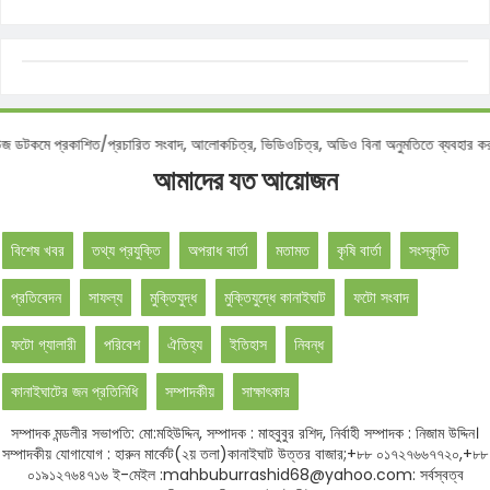
কমে প্রকাশিত/প্রচারিত সংবাদ, আলোকচিত্র, ভিডিওচিত্র, অডিও বিনা অনুমতিতে ব্যবহার করা 
আমাদের যত আয়োজন
বিশেষ খবর
তথ্য প্রযুক্তি
অপরাধ বার্তা
মতামত
কৃষি বার্তা
সংস্কৃতি
প্রতিবেদন
সাফল্য
মুক্তিযুদ্ধ
মুক্তিযুদ্ধে কানাইঘাট
ফটো সংবাদ
ফটো গ্যালারী
পরিবেশ
ঐতিহ্য
ইতিহাস
নিবন্ধ
কানাইঘাটের জন প্রতিনিধি
সম্পাদকীয়
সাক্ষাৎকার
সম্পাদক মন্ডলীর সভাপতি: মো:মহিউদ্দিন, সম্পাদক : মাহবুবুর রশিদ, নির্বাহী সম্পাদক : নিজাম উদ্দিন।
সম্পাদকীয় যোগাযোগ : হারুন মার্কেট(২য় তলা)কানাইঘাট উত্তর বাজার;+৮৮ ০১৭২৭৬৬৭৭২০,+৮৮
০১৯১২৭৬৪৭১৬ ই-মেইল :mahbuburrashid68@yahoo.com: সর্বস্বত্ব