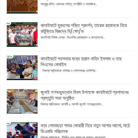
মাহবুবুর রশিদ: একসময় শান্তি, সম্প্রীতি ও সামাজিক...
কানাইঘাটে যুবদলের শক্তি প্রদর্শন, তারেক রহমানকে নিয়ে
কটূক্তির বিরুদ্ধে বি/ক্ষো/ভ
কানাইঘাট নিউজ ডেস্ক : বিএনপির চেয়ারম্যান ও বাংলাদেশের...
কানাইঘাটে পথসভার মধ্যে হারাল নাহিদ ইসলাম ও তার
পিএসের মোবাইল
নিজস্ব প্রতিবেদক: হবিগঞ্জ ও গোলাপগঞ্জে এনসিপির...
জুলাই গণঅভ্যুত্থান দিবস উপলক্ষে কানাইঘাটে প্রশাসনের
প্রস্তুতি সভা অনুষ্ঠিত
নিজস্ব প্রতিবেদক: আগামী ৫ আগস্ট জুলাই গণঅভ্যুত্থান...
বন্ধ লোভাছড়া পাথর কোয়ারী নিয়ে নতুন আশার আলো, মাঠে
ডিএমডি পরিচালক
নিজস্ব প্রতিবেদক : দীর্ঘদিন বন্ধ থাকার পর আবারও আলোচনার...