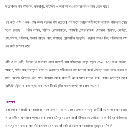
সায়েদাবাদ বাস টার্মিনাল, কমলাপুর, মতিঝিল ও আরামবাগ থেকে অধিকাংশ বাস ছেড়ে যায়।
এই রুটে এসি ও নন-এসি উভয় ধরনের বাস রয়েছে। এই রুটে চলাচলকারী উল্লেখযোগ্য পরিবহনগুলোর
মধ্যে রয়েছে – গ্রীন লাইন, হানিফ এন্টারপ্রাইজ, শ্যামলী এন্টারপ্রাইজ, সোহাগ পরিবহন, সৌদিয়া,
এস.আলম. পরিবহন, মডার্ন লাইন, শাহ বাহাদুর, সেন্টমার্টিন প্রভৃতি। এছাড়া আরও কিছু পরিবহনের বাস
এই রুটে চলাচল করে।
এসি ও নন এসি, ডিলাক্স ও সাধারণ এসব সরাসরি বাস পরিবহনের ভাড়া পড়বে ৩৯০-৭৩০ টাকা পর্যন্ত।
সোহাগ, গ্রীন লাইন ছাড়াও ঈগল ও অন্যান্য পরিবহনের বাস চলাচল করে। এছাড়া ঢাকা থেকে ট্রেনে বা
বাসে প্রথমে চট্টগ্রাম এবং পরে চট্টগ্রাম থেকে সরাসরি কক্সবাজারে যাওয়া যায়। ঢাকার কমলাপুর থেকে
প্রতিদিন ট্রেন বা বাস ছেড়ে যায়। তবে টিকেট বুকিং আগেভাগেই করে রাখা ভালো।
রেলপথে
ঢাকা থেকে সরাসরি কক্সবাজারের সাথে এখনো কোনো রেল যোগাযোগ গড়ে ওঠেনি। রেলে করে কক্সবাজার
যেতে চাইলে আপনাকে প্রথমে ঢাকা থেকে চট্টগ্রাম যেতে হবে। চট্টগ্রামের চকরিয়া থেকে বিভিন্ন পরিবহনের
অসংখ্য বাস রয়েছে সরাসরি কক্সবাজারে যাওয়ার। চকরিয়া থেকে কক্সবাজারের দূরত্ব ৫৭ কি.মি.।