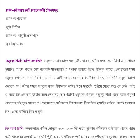
ঢাকা-চট্টগ্রাম রুটে চলাচলকারী ট্রেনসমূহ
.মহানগর প্রভাতী
.তূর্ণা নিশীথা
.মহানগর গোধুলী এক্সপ্রেস
.সুবর্ণ এক্সপ্রেস
সমুদ্রে নামার আগে সতর্কতা:
সমুদ্রে নামার আগে অবশ্যই জোয়ার-ভাটার সময় জেনে নিন। এ সম্পর্কিত
ইয়াছির লাইফ গার্ডের বেশ কয়েকটি সাইনবোর্ড ও পতাকা রয়েছে বিচের বিভিন্ন স্থানে। জোয়ারের সময়
সমুদ্রে গোসলে নামা নিরাপদ। এ সময় তাই জোয়ারের সময় নির্দেশিত থাকে, পাশাপাশি সবুজ পতাকা
ওড়ানো হয়। ভাটার সময়ে সমুদ্রে স্নান বিপজ্জনক ভাটার টানে মুহূর্তেই হারিয়ে যেতে পারে যে কেউ। তাই
এ সময় বিচ এলাকায় ভাটার সময় লেখাসহ লাল পতাকা ওড়ানো থাকলে সমুদ্রে নামা থেকে বিরত থাকুন।
কোনোভাবেই দূরে যাবেন না। প্রয়োজেন পর্যটকদের নিরাপত্তায় নিয়োজিত ইয়াছির লাইফ গার্ডের সহায়তা
নিন। ওদের জানিয়ে বিচে নামুন।
বিচ ফটোগ্রাফি:
কক্সবাজারে পর্যটন মৌসুমে ২৫০-৩০০ বিচ ফটোগ্রাফার পর্যটকদের ছবি তুলে থাকে। প্রায়
ঘণ্টা খানেকের মধ্যেই এসব ছবি প্রিন্ট করে নেগেটিভসহ পর্যটকদের হাতে পৌঁছানোর ব্যবস্থা রয়েছে। লাল