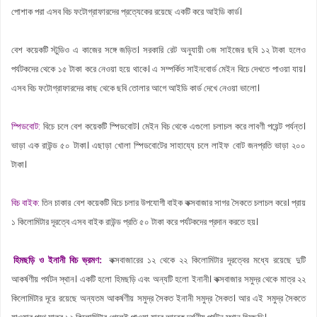
পোশাক পরা এসব বিচ ফটোগ্রাফারদের প্রত্যেকের রয়েছে একটি করে আইডি কার্ড।
বেশ কয়েকটি স্টুডিও এ কাজের সঙ্গে জড়িত। সরকারি রেট অনুযায়ী ৩জ সাইজের ছবি ১২ টাকা হলেও
পর্যটকদের থেকে ১৫ টাকা করে নেওয়া হয়ে থাকে। এ সম্পর্কিত সাইনবোর্ড মেইন বিচে দেখতে পাওয়া যায়।
এসব বিচ ফটোগ্রাফারদের কাছ থেকে ছবি তোলার আগে আইডি কার্ড দেখে নেওয়া ভালো।
স্পিডবোট:
বিচে চলে বেশ কয়েকটি স্পিডবোট। মেইন বিচ থেকে এগুলো চলাচল করে লাবণী পয়েন্ট পর্যন্ত।
ভাড়া এক রাউন্ড ৫০ টাকা। এছাড়া খোলা স্পিডবোটের সাহায্যে চলে লাইফ বোট জনপ্রতি ভাড়া ২০০
টাকা।
বিচ বাইক:
তিন চাকার বেশ কয়েকটি বিচে চলার উপযোগী বাইক কক্সবাজার সাগর সৈকতে চলাচল করে। প্রায়
১ কিলোমিটার দূরত্বে এসব বাইক রাউন্ড প্রতি ৫০ টাকা করে পর্যটকদের প্রদান করতে হয়।
হিমছড়ি ও ইনানী বিচ ভ্রমণ:
কক্সবাজারের ১২ থেকে ২২ কিলোমিটার দূরত্বের মধ্যে রয়েছে দুটি
আকর্ষণীয় পর্যটন স্থান। একটি হলো হিমছড়ি এবং অন্যটি হলো ইনানী। কক্সবাজার সমুদ্র থেকে মাত্র ২২
কিলোমিটার দূরে রয়েছে অন্যতম আকর্ষণীয় সমুদ্র সৈকত ইনানী সমুদ্র সৈকত। আর এই সমুদ্র সৈকতে