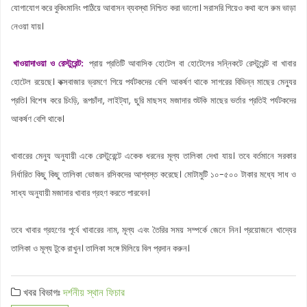
যোগাযোগ করে বুকিংমানিং পাঠিয়ে আবাসন ব্যবস্থা নিশ্চিত করা ভালো। সরাসরি গিয়েও কথা বলে রুম ভাড়া
নেওয়া যায়।
খাওয়াদাওয়া ও রেস্টুরেন্ট:
প্রায় প্রতিটি আবাসিক হোটেল বা হোটেলের সন্নিকটে রেস্টুরেন্ট বা খাবার
হোটেল রয়েছে। কক্সবাজার ভ্রমণে গিয়ে পর্যটকদের বেশি আকর্ষণ থাকে সাগরের বিভিন্ন মাছের মেন্যুর
প্রতি। বিশেষ করে চিংড়ি, রূপচাঁদা, লাইট্যা, ছুরি মাছসহ মজাদার শুটকি মাছের ভর্তার প্রতিই পর্যটকদের
আকর্ষণ বেশি থাকে।
খাবারের মেন্যু অনুযায়ী একে রেস্টুরেন্টে একেক ধরনের মূল্য তালিকা দেখা যায়। তবে বর্তমানে সরকার
নির্ধারিত কিছু কিছু তালিকা ভোজন রসিকদের আশ্বস্ত করেছে। মোটামুটি ১০-৫০০ টাকার মধ্যে সাধ ও
সাধ্য অনুযায়ী মজাদার খাবার গ্রহণ করতে পারবেন।
তবে খাবার গ্রহণের পূর্বে খাবারের নাম, মূল্য এবং তৈরির সময় সম্পর্কে জেনে নিন। প্রয়োজনে খাদ্যের
তালিকা ও মূল্য টুকে রাখুন। তালিকা সঙ্গে মিলিয়ে বিল প্রদান করুন।
খবর বিভাগঃ
দর্শনীয় স্থান
ফিচার