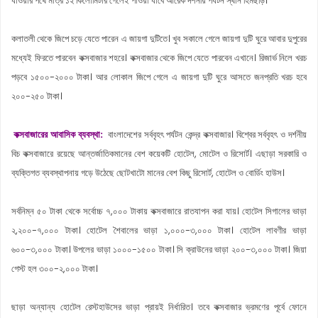
যাওয়ার পথে মাত্র ১২ কিলোমিটার গেলেই পাওয়া যাবে আরেক দর্শনীয় পর্যটন স্থান হিমছড়ি।
কলাতলী থেকে জিপে চড়ে যেতে পারেন এ জায়গা দুটিতে। খুব সকালে গেলে জায়গা দুটি ঘুরে আবার দুপুরের
মধ্যেই ফিরতে পারবেন কক্সবাজার শহরে। কক্সবাজার থেকে জিপে যেতে পারবেন এখানে। রিজার্ভ নিলে খরচ
পড়বে ১৫০০-২০০০ টাকা। আর লোকাল জিপে গেলে এ জায়গা দুটি ঘুরে আসতে জনপ্রতি খরচ হবে
২০০-২৫০ টাকা।
কক্সবাজারের আবাসিক ব্যবস্থা:
বাংলাদেশের সর্ববৃহৎ পর্যটন কেন্দ্র কক্সবাজার। বিশ্বের সর্ববৃহৎ ও দর্শনীয়
বিচ কক্সবাজারে রয়েছে আন্তর্জাতিকমানের বেশ কয়েকটি হোটেল, মোটেল ও রিসোর্ট। এছাড়া সরকারি ও
ব্যক্তিগত ব্যবস্থাপনায় গড়ে উঠেছে ছোটখাটো মানের বেশ কিছু রিসোর্ট, হোটেল ও বোর্ডিং হাউস।
সর্বনিম্ন ৫০ টাকা থেকে সর্বোচ্চ ৭,০০০ টাকায় কক্সবাজারে রাতযাপন করা যায়। হোটেল সিগালের ভাড়া
২,২০০-৭,০০০ টাকা। হোটেল শৈবালের ভাড়া ১,০০০-৩,০০০ টাকা। হোটেল লাবণীর ভাড়া
৬০০-৩,০০০ টাকা। উপলের ভাড়া ১০০০-১৫০০ টাকা। সি ক্রাউনের ভাড়া ২০০-৩,০০০ টাকা। জিয়া
গেস্ট হল ৩০০-২,০০০ টাকা।
ছাড়া অন্যান্য হোটেল রেস্টহাউসের ভাড়া প্রায়ই নির্ধারিত। তবে কক্সবাজার ভ্রমণের পূর্বে ফোনে