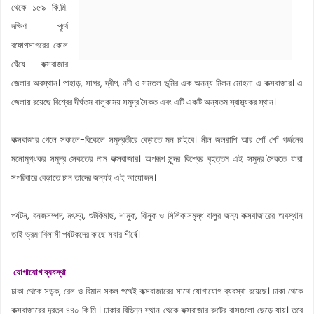
থেকে ১৫৯ কি.মি.
দক্ষিণ পূর্বে
বঙ্গোপসাগরের কোল
ঘেঁষে কক্সবাজার
জেলার অবস্থান। পাহাড়, সাগর, দ্বীপ, নদী ও সমতল ভূমির এক অনন্য মিলন মোহনা এ কক্সবাজার। এ
জেলায় রয়েছে বিশ্বের দীর্ঘতম বালুকাময় সমুদ্র সৈকত এবং এটি একটি অন্যতম স্বাস্থ্যকর স্থান।
কক্সবাজার গেলে সকালে-বিকেলে সমুদ্রতীরে বেড়াতে মন চাইবে। নীল জলরাশি আর শোঁ শোঁ গর্জনের
মনোমুগ্ধকর সমুদ্র সৈকতের নাম কক্সবাজার। অপরূপ সুন্দর বিশ্বের বৃহত্তম এই সমুদ্র সৈকতে যারা
সপরিবারে বেড়াতে চান তাদের জন্যই এই আয়োজন।
পর্যটন, বনজসম্পদ, মৎস্য, শুটকিমাছ, শামুক, ঝিনুক ও সিলিকাসমৃদ্ধ বালুর জন্য কক্সবাজারের অবস্থান
তাই ভ্রমণবিলাসী পর্যটকদের কাছে সবার শীর্ষে।
যোগাযোগ ব্যবস্থা
ঢাকা থেকে সড়ক, রেল ও বিমান সকল পথেই কক্সবাজারের সাথে যোগাযোগ ব্যবস্থা রয়েছে। ঢাকা থেকে
কক্সবাজারের দূরত্ব ৪৪০ কি.মি.। ঢাকার বিভিন্ন স্থান থেকে কক্সবাজার রুটের বাসগুলো ছেড়ে যায়। তবে