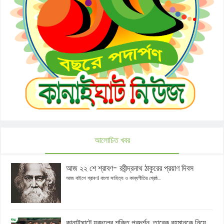
আলোচিত খবর
আজ ২২ শে শ্রাবণ- রবীন্দ্রনাথ ঠাকুরের প্রয়াণ দিবস
আজ বাইশে শ্রাবণ। বাংলা সাহিত্য ও কাব্যগীতির শ্রেষ্ঠ...
কানাইঘাটে যুবদলের শক্তি প্রদর্শন, তারেক রহমানকে নিয়ে