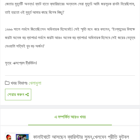
জেতার মুহূর্তটি অনন্য। ব্যাট হাতে ক্যারিয়ারের অন্যতম সেরা মুহূর্ত। আমি জয়সূচক রানটা নিয়েছিলাম,
তাই হয়তো ওই মুহূর্ত আমার কাছে বিশেষ কিছু।’
১৯৯৬ সালে লর্ডসে জিতেছিলেন অধিনায়ক হিসেবেই। সেই স্মৃতি মনে করে বললেন, ‘ইংল্যান্ডের বিপক্ষে
জয়টা অনেক বড় ব্যাপার। লর্ডসে জয়টা আরও অনেক বড় ব্যাপার। অধিনায়ক হিসেবে সেই জয়ের নেতৃত্ব
দেওয়াটা সত্যিই খুব বড় অর্জন।’
সুত্র: এক্সপ্রেস ট্রিবিউন।
খবর বিভাগঃ
খেলাধুলা
শেয়ার করুন
এ সম্পর্কিত আরও খবর
কানাইঘাটে আসছেন ব্যারিস্টার সুমন,খেলবেন প্রীতি ফুটবল