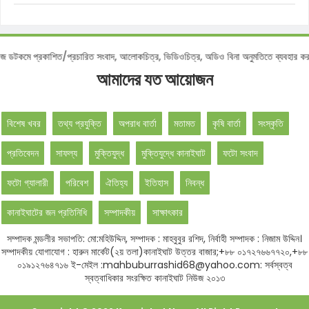
মে প্রকাশিত/প্রচারিত সংবাদ, আলোকচিত্র, ভিডিওচিত্র, অডিও বিনা অনুমতিতে ব্যবহার করা বে
আমাদের যত আয়োজন
বিশেষ খবর
তথ্য প্রযুক্তি
অপরাধ বার্তা
মতামত
কৃষি বার্তা
সংস্কৃতি
প্রতিবেদন
সাফল্য
মুক্তিযুদ্ধ
মুক্তিযুদ্ধে কানাইঘাট
ফটো সংবাদ
ফটো গ্যালারী
পরিবেশ
ঐতিহ্য
ইতিহাস
নিবন্ধ
কানাইঘাটের জন প্রতিনিধি
সম্পাদকীয়
সাক্ষাৎকার
সম্পাদক মন্ডলীর সভাপতি: মো:মহিউদ্দিন, সম্পাদক : মাহবুবুর রশিদ, নির্বাহী সম্পাদক : নিজাম উদ্দিন।
সম্পাদকীয় যোগাযোগ : হারুন মার্কেট(২য় তলা)কানাইঘাট উত্তর বাজার;+৮৮ ০১৭২৭৬৬৭৭২০,+৮৮
০১৯১২৭৬৪৭১৬ ই-মেইল :mahbuburrashid68@yahoo.com: সর্বস্বত্ব
স্বত্বাধিকার সংরক্ষিত কানাইঘাট নিউজ ২০১৩