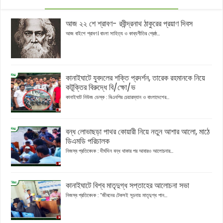
আজ ২২ শে শ্রাবণ- রবীন্দ্রনাথ ঠাকুরের প্রয়াণ দিবস
আজ বাইশে শ্রাবণ। বাংলা সাহিত্য ও কাব্যগীতির শ্রেষ্ঠ...
কানাইঘাটে যুবদলের শক্তি প্রদর্শন, তারেক রহমানকে নিয়ে
কটূক্তির বিরুদ্ধে বি/ক্ষো/ভ
কানাইঘাট নিউজ ডেস্ক : বিএনপির চেয়ারম্যান ও বাংলাদেশের...
বন্ধ লোভাছড়া পাথর কোয়ারী নিয়ে নতুন আশার আলো, মাঠে
ডিএমডি পরিচালক
নিজস্ব প্রতিবেদক : দীর্ঘদিন বন্ধ থাকার পর আবারও আলোচনার...
কানাইঘাটে বিশ্ব মাতৃদুগ্ধ সপ্তাহের আলোচনা সভা
নিজস্ব প্রতিবেদক : “জীবনের টেকসই সূচনায় মাতৃদুগ্ধ পান...