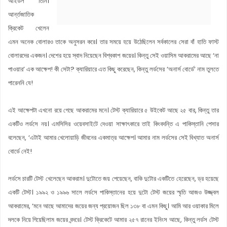
আইডল তিনি।
আর্ন্তজাতিক
ক্রিকেট খেলেন
এমন অনেক বোলারও তাকে অনুসরন করে। তার সময়ে হয়ে উঠেছিলেন সর্বকালের সেরা বাঁ হাতি ফাস্ট
বোলারদের একজন। দেশের হয়ে স্বাদ নিয়েছেন বিশ্বকাপ জয়ের। কিন্তু সেই ওয়াসিম আকরামের আছে ‘না
পাওয়ার’ এক আক্ষেপ! কী সেটা? ক্যারিয়ারে এত কিছু করেছেন, কিন্তু লর্ডসের ‘অনার্স বোর্ডে’ নাম তুলতে
পারেননি যে!
এই আক্ষেপটা এখনো রয়ে গেছে আকরামের মনে। টেস্ট ক্যারিয়ারে ৫ উইকেট আছে ২৫ বার, কিন্তু তার
একটিও লর্ডসে নয়। এমসিসির ওয়েবসাইটে দেওয়া সাক্ষাৎকারে তাই কিংবদন্তি এ পাকিস্তানি পেসার
বলেছেন, ‘এটাই আমার খেলোয়াড়ি জীবনের একমাত্র আক্ষেপ। আমার নাম লর্ডসের সেই বিখ্যাত অনার্স
বোর্ডে নেই!
লর্ডসে চারটি টেস্ট খেলেছেন আকরাম। দুটোতে জয় পেয়েছেন, বাকি দুটোর একটিতে হেরেছেন, ড্র হয়েছে
একটি টেস্ট। ১৯৯২ ও ১৯৯৬ সালে লর্ডসে পাকিস্তানের হয়ে দুটো টেস্ট জয়ের স্মৃতি আজও উজ্জ্বল
আকরামের, ‘মনে আছে আমাদের জয়ের জন্য প্রয়োজন ছিল ১৩৮ বা এমন কিছু। আমি আর ওয়াকার মিলে
দলকে নিয়ে গিয়েছিলাম জয়ের বন্দরে। টেস্ট ক্রিকেটে আমার ২৫৭ রানের ইনিংস আছে, কিন্তু লর্ডস টেস্ট