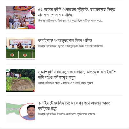
৫৫ বছরের দ্বীনি খেদমতের স্বীকৃতি, ভালোবাসায় সিক্ত
মাওলানা গোলাম ওয়াহিদ
নিজস্ব প্রতিবেদক : টানা ৫৫ বছর মুহতামিমের দায়িত্ব পালন করে...
কানাইঘাটে গণঅভ্যুত্থান দিবস পালিত
নিজস্ব প্রতিবেদক : জুলাই গণঅভ্যুত্থান দিবস উপলক্ষে কানাইঘাট...
সুরমা-কুশিয়ারায় নতুন করে ভাঙন, আতঙ্কে কানাইঘাট-
জকিগঞ্জের নদীপাড়ের মানুষ
ভয়াবহ নদীভাঙন রোধে ১ হাজার ২৭৩ কোটি টাকার প্রকল্প...
কানাইঘাটে মসজিদ থেকে ফেরার পথে হামলায় আহত
ব্যক্তির মৃত্যু
নিজস্ব প্রতিবেদক: সিলেটের কানাইঘাটে প্রতিপক্ষের হামলায়...