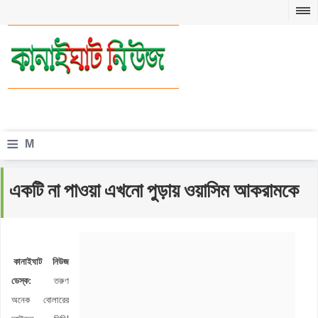
≡
M
e
একটি না পাওয়া এখনো পুড়ায় ওয়াসিম আকরামকে
n
u
কানাইঘাট নিউজ
ডেস্ক:
তরুণ
অনেক বোলারের