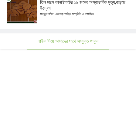
তিন মাসে কানাইঘাটের ১৬ জনের অস্বাভাবিক মৃত্যু,বাড়ছে
উদ্বেগ
মাহবুবুর রশিদ: একসময় শান্তি, সম্প্রীতি ও সামাজিক...
লাইক দিয়ে আমাদের সাথে সংযুক্ত থাকুন