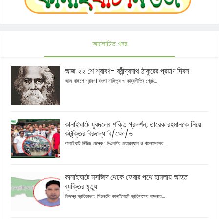
আলোচিত খবর
আজ ২২ শে শ্রাবণ- রবীন্দ্রনাথ ঠাকুরের প্রয়াণ দিবস
আজ বাইশে শ্রাবণ। বাংলা সাহিত্য ও কাব্যগীতির শ্রেষ্ঠ...
কানাইঘাটে যুবদলের শক্তি প্রদর্শন, তারেক রহমানকে নিয়ে
কটূক্তির বিরুদ্ধে বি/ক্ষো/ভ
কানাইঘাট নিউজ ডেস্ক : বিএনপির চেয়ারম্যান ও বাংলাদেশের...
কানাইঘাটে মসজিদ থেকে ফেরার পথে হামলায় আহত
ব্যক্তির মৃত্যু
নিজস্ব প্রতিবেদক: সিলেটের কানাইঘাটে প্রতিপক্ষের হামলায়...