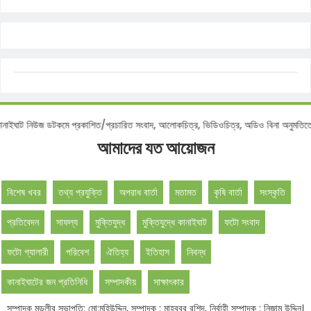
 :
কানাইঘাট নিউজ ডটকমে প্রকাশিত/প্রচারিত সংবাদ, আলোকচিত্র, ভিডিওচিত্র, অডিও বিনা অনু
আমাদের যত আয়োজন
বিশেষ খবর
তথ্য প্রযুক্তি
অপরাধ বার্তা
মতামত
কৃষি বার্তা
সংস্কৃতি
প্রতিবেদন
সাফল্য
মুক্তিযুদ্ধ
মুক্তিযুদ্ধে কানাইঘাট
ফটো সংবাদ
ফটো গ্যালারী
পরিবেশ
ঐতিহ্য
ইতিহাস
নিবন্ধ
কানাইঘাটের জন প্রতিনিধি
সম্পাদকীয়
সাক্ষাৎকার
সম্পাদক মন্ডলীর সভাপতি: মো:মহিউদ্দিন, সম্পাদক : মাহবুবুর রশিদ, নির্বাহী সম্পাদক : নিজাম উদ্দিন।