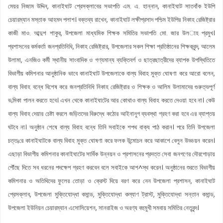
মেয়র নিজাম উদ্দিন, কানাইঘাট প্রেসক্লাবের সভাপতি এম. এ. হান্নান, কানাইঘাট সাতবাঁক ইউপি
চেয়ারম্যান মস্তাক আহমদ পলাশ। বক্তব্য রাখেন, কানাইঘাট লক্ষীপ্রসাদ পশ্চিম ইউপির নিকাহ রেজিষ্ট্রার
কাজী মাও. আব্দুশ শাকুর, উপজেলা মাধ্যমিক শিক্ষক সমিতির সভাপতি মো. জার উল­াহ প্রমুখ।
প্রশাসনের কর্মকর্তা জনপ্রতিনিধি, নিকাহ রেজিষ্ট্রার, উপজেলার সকল শিক্ষা প্রতিষ্ঠানের শিক্ষকবৃন্দ, আলেম
উলামা, এনজিও কর্মী স্থানীয় সাংবাদিক ও গণ্যমান্য ব্যক্তিবর্গ ও ছাত্রছাত্রীদের ব্যাপক উপস্থিতিতে
বিভাগীয় কমিশনার আনুষ্ঠানিক ভাবে কানাইঘাট উপজেলাকে বাল্য বিবাহ মুক্ত ঘোষণা করে আরো বলেন,
বাল্য বিবাহ বন্ধে বিশেষ করে জনপ্রতিনিধি নিকাহ রেজিষ্ট্রার ও শিক্ষক ও আলিম উলামাদের গুরুত্ভপূর্ণ
ভ‚মিকা পালন করতে হবে। এখন থেকে কানাইঘাটের আর কোথাও বাল্য বিবাহ করতে দেওয়া হবে না। কেউ
বাল্য বিবাহ দেয়ার চেষ্টা করলে জড়িতদের বিরুদ্ধে কঠোর আইনানুগ ব্যবস্থা গ্রহণ করা হবে এর ব্যাপ্তয়
ঘটবে না। অনুষ্ঠান শেষে বাল্য বিবাহ বন্ধে তিনি সবাইকে শপথ বাক্য পাঠ করান। পরে তিনি উপজেলা
চত্ত¡রে কানাইঘাটকে বাল্য বিবাহ মুক্ত ঘোষণা করে ফলক উন্মোচন করে আকাশে বেলুন উড্ডয়ন করেন।
এছাড়া বিভাগীয় কমিশনার কানাইঘাটের সার্বিক উন্নয়ন ও প্রশাসনের প্রদত্ত সেবা জনগণের দৌরগোড়ায়
পৌঁছে দিতে সব ধরনের পদক্ষেপ গ্রহণ করবেন বলে সবাইকে আশ^স্থ করেন। অনুষ্ঠানের শুরতে বিভাগীয়
কমিশনার ও অতিথিদের ফুলের তোড়া ও ক্রেস্ট দিয়ে বরণ করে নেন উপজেলা প্রশাসন, কানাইঘাট
প্রেসক্লাব, উপজেলা মুক্তিযোদ্ধা কমান্ড, মুক্তিযোদ্ধা কল্যাণ ট্রাস্ট, মুক্তিযোদ্ধা সন্তান কমান্ড,
উপজেলা ইউনিয়ন চেয়ারম্যান এসোসিয়েশন, সানরাইজ ও অরণ্য বহুমুখী সমবায় সমিতির নেতৃবৃন্দ।