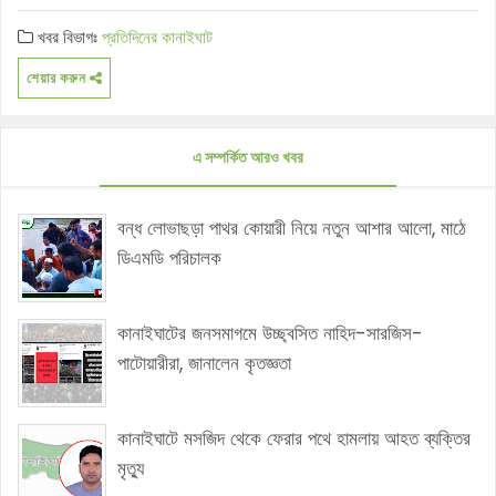
খবর বিভাগঃ
প্রতিদিনের কানাইঘাট
শেয়ার করুন
এ সম্পর্কিত আরও খবর
বন্ধ লোভাছড়া পাথর কোয়ারী নিয়ে নতুন আশার আলো, মাঠে
ডিএমডি পরিচালক
কানাইঘাটের জনসমাগমে উচ্ছ্বসিত নাহিদ-সারজিস-
পাটোয়ারীরা, জানালেন কৃতজ্ঞতা
কানাইঘাটে মসজিদ থেকে ফেরার পথে হামলায় আহত ব্যক্তির
মৃত্যু