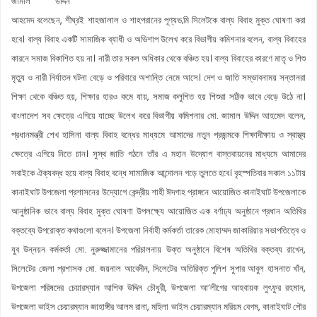
জামাল উদ্দিন
আহমেদ বলেছেন, শীঘ্রই শাহজালাল ও শাহপরানের পূণ্যভ‚মি সিলেটকে বাল্য বিবাহ মুক্ত ঘোষণা করা
হবে। বাল্য বিবাহ একটি সামাজিক ব্যাধী ও অভিশাপ উলে­খ করে বিভাগীয় কমিশনার বলেন, বাল্য বিবাহের
কারনে সমাজ বিকাশিত হয় না। নারী তার সকল অধিকার থেকে বঞ্চিত হয়। বাল্য বিবাহের কারণে মাতৃ ও শিশু
মৃত্যু ও নারী নির্যাতন ঘটনা বেড়ে ও পরিবারে অশান্তি নেমে আসে। দেশ ও জাতি সম্ভাবনাময় সন্তানরা
শিক্ষা থেকে বঞ্চিত হয়, শিক্ষার হারও কমে যায়, সমাজ কলুশিত হয় শিশুরা সঠিক ভাবে বেড়ে উঠে না।
বাংলাদেশ সব ক্ষেত্রে এগিয়ে যাচ্ছে উলে­খ করে বিভাগীয় কমিশনার মো. জামাল উদ্দিন আহমেদ বলেন,
প্রধানমন্ত্রী শেখ হাসিনা বাল্য বিবাহ বন্ধের মাধ্যমে আমাদের নতুন প্রজন্মকে শিক্ষাদীক্ষায় ও স্বাস্থ্য
ক্ষেত্রে এগিয়ে নিতে চান। সুস্থ জাতি গঠনে তাঁর এ মহান উদ্যোগ বাস্তবায়নের মাধ্যমে আমাদের
সবাইকে ঐক্যবদ্ধ হয়ে বাল্য বিবাহ বন্ধে সামাজিক আন্দোলন গড়ে তুলতে হবে। বৃহস্পতিবার সকাল ১১টায়
কানাইঘাট উপজেলা প্রশাসনের উদ্যোগে কেন্দ্রীয় শাহী ঈদগাহ প্রাঙ্গনে আয়োজিত কানাইঘাট উপজেলাকে
আনুষ্ঠানিক ভাবে বাল্য বিবাহ মুক্ত ঘোষণা উপলক্ষ্যে আয়োজিত এক বর্ণাঢ্য অনুষ্ঠানে প্রধান অতিথির
বক্তব্যে উপরোক্ত কথাগুলো বলেন। উপজেলা নির্বাহী কর্মকর্তা তারেক মোহাম্মদ জাকারিয়ার সভাপতিত্বে ও
যুব উন্নয়ন কর্মকর্তা মো. নুরুজ্জামানের পরিচালনায় উক্ত অনুষ্ঠানে বিশেষ অতিথির বক্তব্য রাখেন,
সিলেটের জেলা প্রশাসক মো. জয়নাল আবেদীন, সিলেটের অতিরিক্ত পুলিশ সুপার আবুল হাসনাত খাঁন,
উপজেলা পরিষদের চেয়ারম্যান আশিক উদ্দিন চৌধুরী, উপজেলা আ’লীগের আহবায়ক লুৎফুর রহমান,
উপজেলা ভাইস চেয়ারম্যান জাহাঙ্গীর আলম রানা, মহিলা ভাইস চেয়ারম্যান মরিয়ম বেগম, কানাইঘাট পৌর