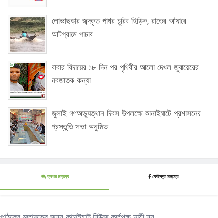
লোভাছড়ার জব্দকৃত পাথর চুরির হিড়িক, রাতের আঁধারে
আটগ্রামে পাচার
বাবার বিদায়ের ১৮ দিন পর পৃথিবীর আলো দেখল জুবায়েরের
নবজাতক কন্যা
জুলাই গণঅভ্যুত্থান দিবস উপলক্ষে কানাইঘাটে প্রশাসনের
প্রস্তুতি সভা অনুষ্ঠিত
ব্লগার মন্তব্য
ফেইসবুক মন্তব্য
পাঠকের মতামতের জন্য কানাইঘাট নিউজ কর্তৃপক্ষ দায়ী নয়