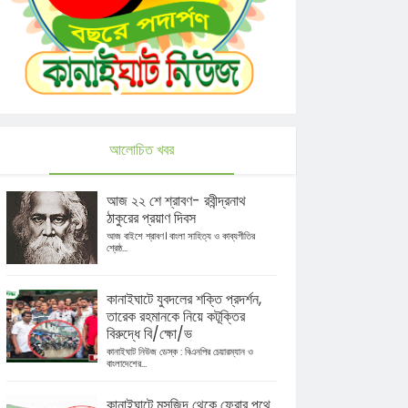
আলোচিত খবর
আজ ২২ শে শ্রাবণ- রবীন্দ্রনাথ
ঠাকুরের প্রয়াণ দিবস
আজ বাইশে শ্রাবণ। বাংলা সাহিত্য ও কাব্যগীতির
শ্রেষ্ঠ...
কানাইঘাটে যুবদলের শক্তি প্রদর্শন,
তারেক রহমানকে নিয়ে কটূক্তির
বিরুদ্ধে বি/ক্ষো/ভ
কানাইঘাট নিউজ ডেস্ক : বিএনপির চেয়ারম্যান ও
বাংলাদেশের...
কানাইঘাটে মসজিদ থেকে ফেরার পথে