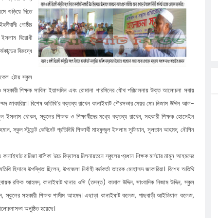
ত্ব পালনে
মে গুড়িয়ে দিতে
লগেটসহ
হুদীবাদী গোষ্ঠীর
্রা, আসছেন
 ও ইসলাম বিরোধী
ান্ডের বিরুদ্ধে
 এসএমসি
াহক সমাবেশ,
িকেল ২টায় স্কুল
িক
বে ও সহকারী শিক্ষক সাবিনা ইয়াসমিন এবং রোমানা শারমিনের যৌথ পরিচালনায় উক্ত আলোচনা সবায়
ের আঁধারে
োহাম্মদ জাকারিয়া। বিশেষ অতিথি’র বক্তব্য রাখেন কানাইঘাট পৌরসভার মেয়র মোঃ নিজাম উদ্দিন আল-
 ইসলাম খোকন, স্কুলের শিক্ষক ও শিক্ষার্থীদের মধ্যে বক্তব্য রাখেন, সহকারী শিক্ষক হোসেইন
মান, স্কুল স্টুডেন্ট কেবিনেট প্রতিনিধি শিক্ষার্থী মাহফুজুল ইসলাম সুফিয়ান, সুলতান আহমদ, নৌশিন
 কানাইঘাট রামিজা বালিকা উচ্চ বিদ্যালয় মিলনায়তনে স্কুলের প্রধান শিক্ষক মাস্টার মামুন আহমদের
 হিসাবে উপস্থিত ছিলেন, উপজেলা নির্বাহী কর্মকর্তা তারেক মোহাম্মদ জাকারিয়া। বিশেষ অতিথি
বায়ক রফিক আহমদ, কানাইঘাট থানার ওসি (তদন্ত) কামাল উদ্দিন, সাংবাদিক নিজাম উদ্দিন, স্কুল
উদ্দিন, স্কুলের সহকারী শিক্ষক শামীম আহমদ। এছাড়া কানাইঘাট কলেজ, গাছবাড়ী আইডিয়াল কলেজ,
ধী আলোচনাসভা অনুষ্ঠিত হয়েছে।