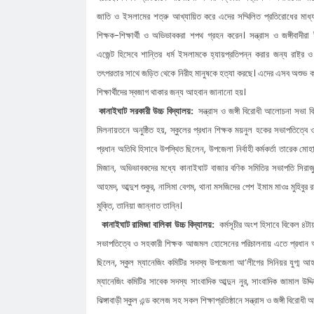
নি'রা'প'ত্তা'য় পদযাত্রা আজ
কানাইঘাটের নতুন ইউএনও’র যোগদান, দায়ি
জাতি ও ইসলামের শত্রু আখ্যায়িত করে এদের সম্মিলিত প্রতিরোধের মাধ্য
চাইলেন সবার সহযোগিতা
লোভাছড়ার জব্দকৃত পাথর পা'চা'র'কালে ভ
শিক্ষক-শিক্ষার্থী ও অভিভাবকরা শপথ গ্রহন করেন। সন্ত্রাস ও জঙ্গীবাদীরা ই
গ্রে'ফ'তার ২
রাত পোহালেই কানাইঘাটে এনসিপির পদযাত
এজেন্ট হিসেবে শান্তির ধর্ম ইসলামকে হ্যায়প্রতিপন্ন করার জন্য রাষ্ট্র
তৎপরতার সাথে জড়িত থেকে নিরীহ মানুষকে হত্যা করছে। এদের এসব অশুভ কর্মক
কেন্দ্রীয় নেতারা
ধনমাইরমাটি সরকারি প্রাথমিক বিদ্যালয়ের
শিক্ষার্থীদের স্বজাগ থাকার জন্য আহবান জানানো হয়।
সভাপতি ফের হাফিজ আহমদ সুজন
কানাইঘাটে ইসলামী ব্যাংকের রেমিট্যান্স গ্র
কানাইঘাট সরকারী উচ্চ বিদ্যালয়:
সন্ত্রাস ও জঙ্গী বিরোধী আলোচনা সভা ব
বৈধপথে অর্থ পাঠানোর আহ্বান
তিন মাসে কানাইঘাটের ১৬ জনের অস্বাভাব
মিলনায়তনে অনুষ্ঠিত হয়, স্কুলের প্রধান শিক্ষক ময়নুল হকের সভাপতিত্
মৃত্যু,বাড়ছে উদ্বেগ
লোভাছড়ার জব্দকৃত পাথর চুরির হিড়িক, রাত
প্রধান অতিথি হিসাবে উপস্থিত ছিলেন, উপজেলা নির্বাহী কর্মকর্তা তারেক ম
মিজান, অভিভাবকদের মধ্যে কানাইঘাট বাজার বণিক সমিতির সভাপতি সিরাজুল
আটগ্রামে পাচার
আহমদ, আব্দুশ শুকুর, নাসিমা বেগম, থানা মসজিদের পেশ ইমাম মাওঃ মুহিবুর রহ
মুক্তি, তানিয়া জান্নাত তান্নি।
কানাইঘাট রামিজা বালিকা উচ্চ বিদ্যালয়:
কর্মসূচীর অংশ হিসাবে বিকেল ৪টায়
সভাপতিত্বে ও সহকারী শিক্ষক আজমল হোসেনের পরিচালনায় এতে প্রধান অতিথি
ছিলেন, স্কুল ম্যানেজিং কমিটির সদস্য উপজেলা আ’লীগের সিনিয়র যুগ্ম আহ
ম্যানেজিং কমিটির সাবেক সদস্য সাংবাদিক আব্দুন নুর, সাংবাদিক জামাল 
ঝিঙ্গাবাড়ী স্কুল এন্ড কলেজ সহ সকল শিক্ষাপ্রতিষ্ঠানে সন্ত্রাস ও জঙ্গী বিরো