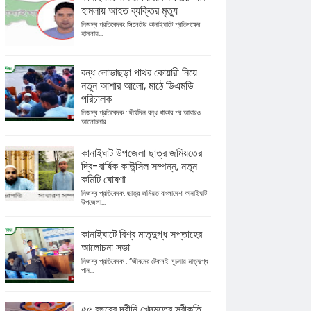
হামলায় আহত ব্যক্তির মৃত্যু
নিজস্ব প্রতিবেদক: সিলেটের কানাইঘাটে প্রতিপক্ষের
হামলায়...
বন্ধ লোভাছড়া পাথর কোয়ারী নিয়ে
নতুন আশার আলো, মাঠে ডিএমডি
পরিচালক
নিজস্ব প্রতিবেদক : দীর্ঘদিন বন্ধ থাকার পর আবারও
আলোচনার...
কানাইঘাট উপজেলা ছাত্র জমিয়তের
দ্বি-বার্ষিক কাউন্সিল সম্পন্ন, নতুন
কমিটি ঘোষণা
নিজস্ব প্রতিবেদক: ছাত্র জমিয়ত বাংলাদেশ কানাইঘাট
উপজেলা...
কানাইঘাটে বিশ্ব মাতৃদুগ্ধ সপ্তাহের
আলোচনা সভা
নিজস্ব প্রতিবেদক : “জীবনের টেকসই সূচনায় মাতৃদুগ্ধ
পান...
৫৫ বছরের দ্বীনি খেদমতের স্বীকৃতি,