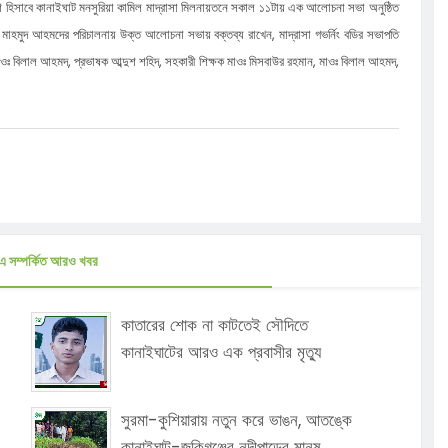
র অংশ হিসাবে কানাইঘাট মনসুরিয়া কামিল মাদ্রাসা মিলনায়তনে সকাল ১১টায় এক আলোচনা সভা অনুষ্ঠিত
র মাহমুদ আহমদের পরিচালনায় উক্ত আলোচনা সভায় বক্তব্য রাখেন, মাদ্রাসা গভর্নিং বডির সভাপতি
ক মাওঃ বিলাল আহমদ, প্রভাষক আব্দুশ শহিদ, সহকারী শিক্ষক মাওঃ মিসবাউর রহমান, মাওঃ বিলাল আহমদ,
এ সম্পর্কিত আরও খবর
কাতারের শোক না কাটতেই সৌদিতে
কানাইঘাটের আরও এক প্রবাসীর মৃত্যু
সুরমা-কুশিয়ারায় নতুন করে ভাঙন, আতঙ্কে
কানাইঘাট-জকিগঞ্জের নদীপাড়ের মানুষ