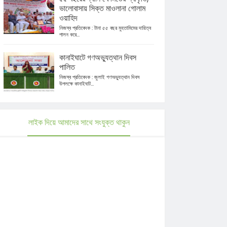
ভালোবাসায় সিক্ত মাওলানা গোলাম
ওয়াহিদ
নিজস্ব প্রতিবেদক : টানা ৫৫ বছর মুহতামিমের দায়িত্ব
পালন করে...
কানাইঘাটে গণঅভ্যুত্থান দিবস
পালিত
নিজস্ব প্রতিবেদক : জুলাই গণঅভ্যুত্থান দিবস
উপলক্ষে কানাইঘাট...
লাইক দিয়ে আমাদের সাথে সংযুক্ত থাকুন