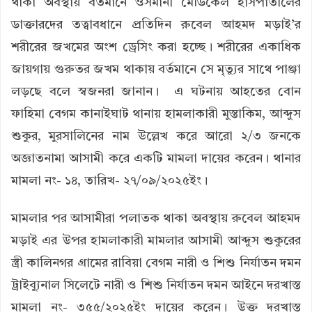
থাকা অবস্থায় বর্তমানে ওসমানী মেডিকেল হাসপাতালের
ডাক্তারদের তত্বাবধানে প্রতিদিন রুবেল আহমদ মড়াই’র
শরীরের জখমের অংশ ড্রেসিং করা হচ্ছে। শরীরের একাধিক
জায়গায় গুরুতর জখম থাকায় বর্তমানে সে মৃত্যুর সাথে পাঞ্জা
লড়ছে বলে স্বজনরা জানান। এ ঘটনায় আহতের বোন
ফাহিমা বেগম কানাইঘাট থানায় হামলাকারী মুস্তাকিম, আব্দুস
শুকুর, মুরসালিনের নাম উল্লেখ করে আরো ২/৩ জনকে
অজ্ঞাতনামা আসামী করে একটি মামলা দায়ের করেন। থানার
মামলা নং- ১৪, তারিখ- ২৭/০৯/২০২৫ইং।
মামলার পর আসামীরা পলাতক থাকা অবস্থায় রুবেল আহমদ
মড়াই এর উপর হামলাকারী মামলার আসামী আব্দুস শুকুরের
স্ত্রী কালিনগর গ্রামের রাবিয়া বেগম নারী ও শিশু নির্যাতন দমন
ট্রাইব্যুনাল সিলেটে নারী ও শিশু নির্যাতন দমন আইনে দরখাস্ত
মামলা নং- ৩৫৫/২০২৫ইং দায়ের করেন। উক্ত দরখাস্ত