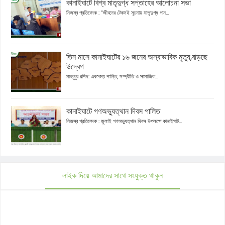
কানাইঘাটে বিশ্ব মাতৃদুগ্ধ সপ্তাহের আলোচনা সভা
নিজস্ব প্রতিবেদক : “জীবনের টেকসই সূচনায় মাতৃদুগ্ধ পান...
তিন মাসে কানাইঘাটের ১৬ জনের অস্বাভাবিক মৃত্যু,বাড়ছে
উদ্বেগ
মাহবুবুর রশিদ: একসময় শান্তি, সম্প্রীতি ও সামাজিক...
কানাইঘাটে গণঅভ্যুত্থান দিবস পালিত
নিজস্ব প্রতিবেদক : জুলাই গণঅভ্যুত্থান দিবস উপলক্ষে কানাইঘাট...
লাইক দিয়ে আমাদের সাথে সংযুক্ত থাকুন