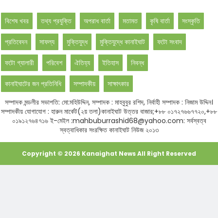
বিশেষ খবর
তথ্য প্রযুক্তি
অপরাধ বার্তা
মতামত
কৃষি বার্তা
সংস্কৃতি
প্রতিবেদন
সাফল্য
মুক্তিযুদ্ধ
মুক্তিযুদ্ধে কানাইঘাট
ফটো সংবাদ
ফটো গ্যালারী
পরিবেশ
ঐতিহ্য
ইতিহাস
নিবন্ধ
কানাইঘাটের জন প্রতিনিধি
সম্পাদকীয়
সাক্ষাৎকার
সম্পাদক মন্ডলীর সভাপতি: মো:মহিউদ্দিন, সম্পাদক : মাহবুবুর রশিদ, নির্বাহী সম্পাদক : নিজাম উদ্দিন।
সম্পাদকীয় যোগাযোগ : হারুন মার্কেট(২য় তলা)কানাইঘাট উত্তর বাজার;+৮৮ ০১৭২৭৬৬৭৭২০,+৮৮
০১৯১২৭৬৪৭১৬ ই-মেইল :mahbuburrashid68@yahoo.com: সর্বস্বত্ব
স্বত্বাধিকার সংরক্ষিত কানাইঘাট নিউজ ২০১৩
Copyright ©
2026
Kanaighat News
All Right Reserved