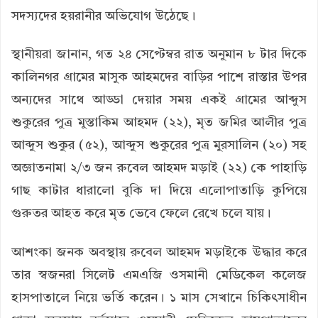
সদস্যদের হয়রানীর অভিযোগ উঠেছে।
স্থানীয়রা জানান, গত ২৪ সেপ্টেম্বর রাত অনুমান ৮ টার দিকে
কালিনগর গ্রামের মাসুক আহমদের বাড়ির পাশে রাস্তার উপর
অন্যদের সাথে আড্ডা দেয়ার সময় একই গ্রামের আব্দুস
শুকুরের পুত্র মুস্তাকিম আহমদ (২২), মৃত জমির আলীর পুত্র
আব্দুস শুকুর (৫২), আব্দুস শুকুরের পুত্র মুরসালিন (২০) সহ
অজ্ঞাতনামা ২/৩ জন রুবেল আহমদ মড়াই (২২) কে পাহাড়ি
গাছ কাটার ধারালো বুকি দা দিয়ে এলোপাতাড়ি কুপিয়ে
গুরুতর আহত করে মৃত ভেবে ফেলে রেখে চলে যায়।
আশংকা জনক অবস্থায় রুবেল আহমদ মড়াইকে উদ্ধার করে
তার স্বজনরা সিলেট এমএজি ওসমানী মেডিকেল কলেজ
হাসপাতালে নিয়ে ভর্তি করেন। ১ মাস সেখানে চিকিৎসাধীন