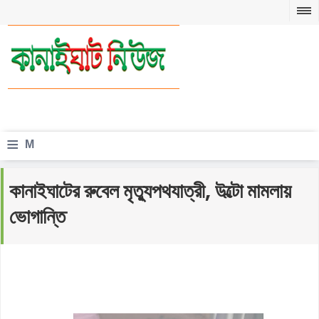
≡
M
e
কানাইঘাটের রুবেল মৃত্যুপথযাত্রী, উল্টো মামলায়
n
ভোগান্তি
u