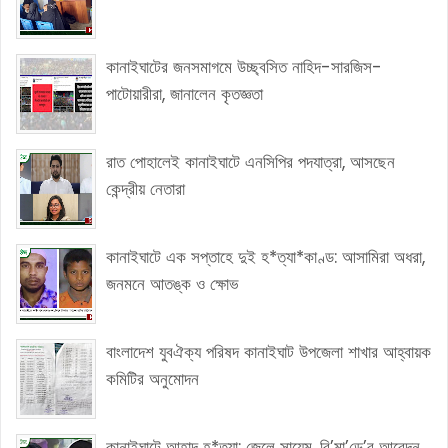
কানাইঘাটের জনসমাগমে উচ্ছ্বসিত নাহিদ-সারজিস-
পাটোয়ারীরা, জানালেন কৃতজ্ঞতা
রাত পোহালেই কানাইঘাটে এনসিপির পদযাত্রা, আসছেন
কেন্দ্রীয় নেতারা
কানাইঘাটে এক সপ্তাহে দুই হ*ত্যা*কাণ্ড: আসামিরা অধরা,
জনমনে আতঙ্ক ও ক্ষোভ
বাংলাদেশ যুবঐক্য পরিষদ কানাইঘাট উপজেলা শাখার আহ্বায়ক
কমিটির অনুমোদন
কানাইঘাটে আহাদ হ*ত্যা: জেলে সায়েম, রি’মা’ন্ডে’র আবেদন