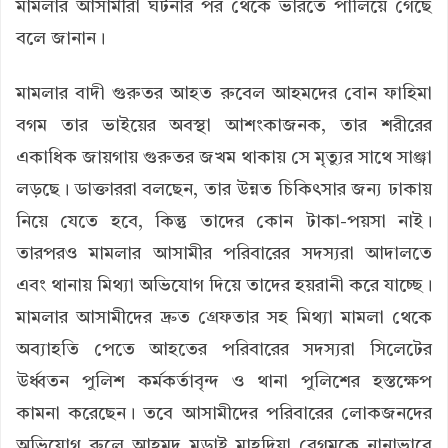
মামলার আসামীরা ঘটনার পর থেকে ভারতে পালিয়ে গেছে
বলে জানান।
মামলার বাদী গুরুতর আহত রুবেল আহমদের বোন ফাহিমা
বগম তার ভাইয়ের অবস্থা আশংকাজনক, তার শরীরের
একাধিক জায়গায় গুরুতর জখম থাকায় সে মৃত্যুর সাথে সাঞ্জা
লড়ছে। ডাক্তাররা বলছেন, তার উন্নত চিকিৎসার জন্য ঢাকায়
নিয়ে যেতে হবে, কিন্তু তাদের কোন টাকা-পয়সা নাই।
তারপরও মামলার আসামীর পরিবারের সদস্যরা আদালতে
এবং থানায় মিথ্যা অভিযোগ দিয়ে তাদের হয়রানী করে যাচ্ছে।
মামলার আসামীদের দ্রুত গ্রেফতার সহ মিথ্যা মামলা থেকে
অব্যাহতি পেতে আহতের পরিবারের সদস্যরা সিলেটের
উর্ধ্বতন পুলিশ কর্মকর্তাবৃন্দ ও থানা পুলিশের হস্তক্ষেপ
কামনা করেছেন। তবে আসামীদের পরিবারের লোকজনদের
অভিযোগ রুলে আহমদ মড়াই মাহদিয়া বেগমকে নানাভাবে