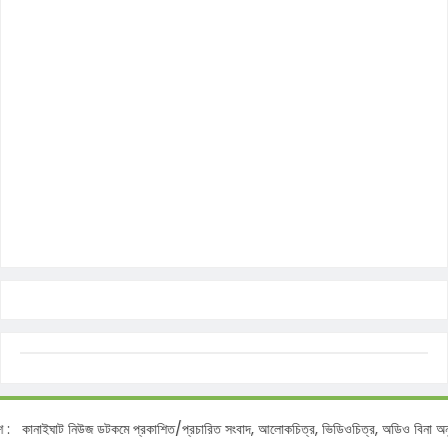
াইঘাট নিউজ ডটকমে প্রকাশিত/প্রচারিত সংবাদ, আলোকচিত্র, ভিডিওচিত্র, অডিও বিনা অনুমতিতে