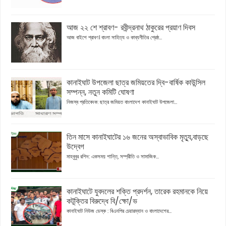
আজ ২২ শে শ্রাবণ- রবীন্দ্রনাথ ঠাকুরের প্রয়াণ দিবস
আজ বাইশে শ্রাবণ। বাংলা সাহিত্য ও কাব্যগীতির শ্রেষ্ঠ...
কানাইঘাট উপজেলা ছাত্র জমিয়তের দ্বি-বার্ষিক কাউন্সিল
সম্পন্ন, নতুন কমিটি ঘোষণা
নিজস্ব প্রতিবেদক: ছাত্র জমিয়ত বাংলাদেশ কানাইঘাট উপজেলা...
তিন মাসে কানাইঘাটের ১৬ জনের অস্বাভাবিক মৃত্যু,বাড়ছে
উদ্বেগ
মাহবুবুর রশিদ: একসময় শান্তি, সম্প্রীতি ও সামাজিক...
কানাইঘাটে যুবদলের শক্তি প্রদর্শন, তারেক রহমানকে নিয়ে
কটূক্তির বিরুদ্ধে বি/ক্ষো/ভ
কানাইঘাট নিউজ ডেস্ক : বিএনপির চেয়ারম্যান ও বাংলাদেশের...