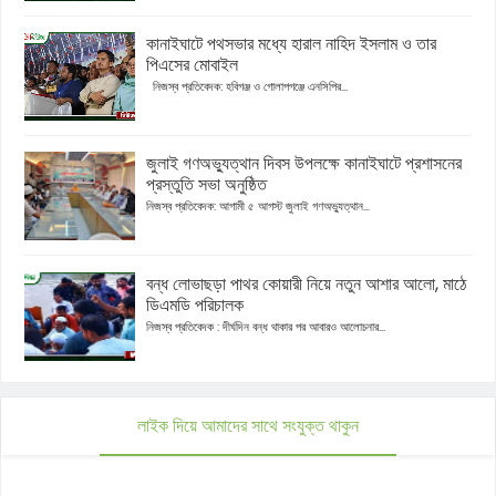
কানাইঘাটে পথসভার মধ্যে হারাল নাহিদ ইসলাম ও তার
পিএসের মোবাইল
নিজস্ব প্রতিবেদক: হবিগঞ্জ ও গোলাপগঞ্জে এনসিপির...
জুলাই গণঅভ্যুত্থান দিবস উপলক্ষে কানাইঘাটে প্রশাসনের
প্রস্তুতি সভা অনুষ্ঠিত
নিজস্ব প্রতিবেদক: আগামী ৫ আগস্ট জুলাই গণঅভ্যুত্থান...
বন্ধ লোভাছড়া পাথর কোয়ারী নিয়ে নতুন আশার আলো, মাঠে
ডিএমডি পরিচালক
নিজস্ব প্রতিবেদক : দীর্ঘদিন বন্ধ থাকার পর আবারও আলোচনার...
লাইক দিয়ে আমাদের সাথে সংযুক্ত থাকুন