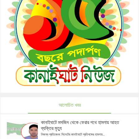
আলোচিত খবর
কানাইঘাটে মসজিদ থেকে ফেরার পথে হামলায় আহত
ব্যক্তির মৃত্যু
নিজস্ব প্রতিবেদক: সিলেটের কানাইঘাটে প্রতিপক্ষের হামলায়...