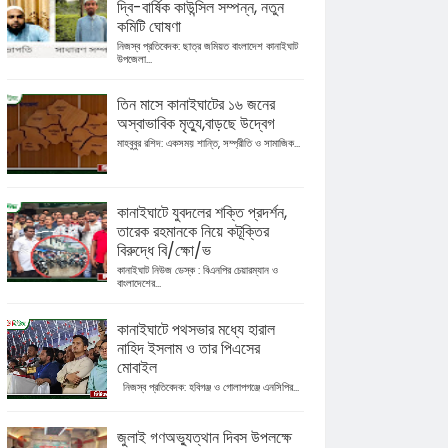
দ্বি-বার্ষিক কাউন্সিল সম্পন্ন, নতুন
কমিটি ঘোষণা
নিজস্ব প্রতিবেদক: ছাত্র জমিয়ত বাংলাদেশ কানাইঘাট
উপজেলা...
তিন মাসে কানাইঘাটের ১৬ জনের
অস্বাভাবিক মৃত্যু,বাড়ছে উদ্বেগ
মাহবুবুর রশিদ: একসময় শান্তি, সম্প্রীতি ও সামাজিক...
কানাইঘাটে যুবদলের শক্তি প্রদর্শন,
তারেক রহমানকে নিয়ে কটূক্তির
বিরুদ্ধে বি/ক্ষো/ভ
কানাইঘাট নিউজ ডেস্ক : বিএনপির চেয়ারম্যান ও
বাংলাদেশের...
কানাইঘাটে পথসভার মধ্যে হারাল
নাহিদ ইসলাম ও তার পিএসের
মোবাইল
নিজস্ব প্রতিবেদক: হবিগঞ্জ ও গোলাপগঞ্জে এনসিপির...
জুলাই গণঅভ্যুত্থান দিবস উপলক্ষে