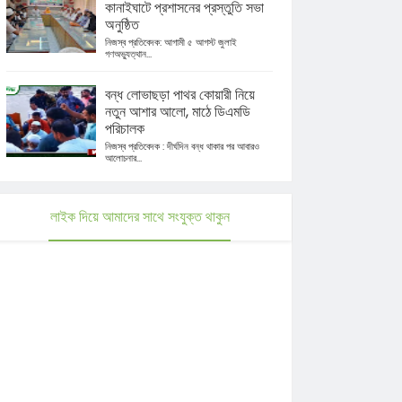
কানাইঘাটে প্রশাসনের প্রস্তুতি সভা
অনুষ্ঠিত
নিজস্ব প্রতিবেদক: আগামী ৫ আগস্ট জুলাই
গণঅভ্যুত্থান...
বন্ধ লোভাছড়া পাথর কোয়ারী নিয়ে
নতুন আশার আলো, মাঠে ডিএমডি
পরিচালক
নিজস্ব প্রতিবেদক : দীর্ঘদিন বন্ধ থাকার পর আবারও
আলোচনার...
লাইক দিয়ে আমাদের সাথে সংযুক্ত থাকুন