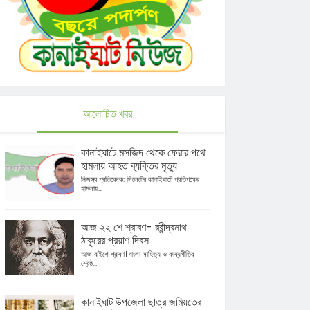
আলোচিত খবর
কানাইঘাটে মসজিদ থেকে ফেরার পথে
হামলায় আহত ব্যক্তির মৃত্যু
নিজস্ব প্রতিবেদক: সিলেটের কানাইঘাটে প্রতিপক্ষের
হামলায়...
আজ ২২ শে শ্রাবণ- রবীন্দ্রনাথ
ঠাকুরের প্রয়াণ দিবস
আজ বাইশে শ্রাবণ। বাংলা সাহিত্য ও কাব্যগীতির
শ্রেষ্ঠ...
কানাইঘাট উপজেলা ছাত্র জমিয়তের