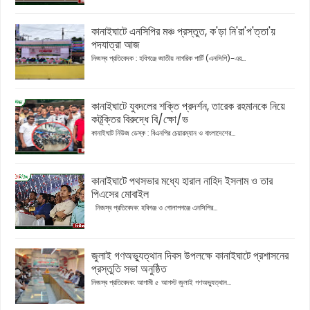
কানাইঘাটে এনসিপির মঞ্চ প্রস্তুত, ক'ড়া নি'রা'প'ত্তা'য়
পদযাত্রা আজ
নিজস্ব প্রতিবেদক : হবিগঞ্জে জাতীয় নাগরিক পার্টি (এনসিপি)-এর...
কানাইঘাটে যুবদলের শক্তি প্রদর্শন, তারেক রহমানকে নিয়ে
কটূক্তির বিরুদ্ধে বি/ক্ষো/ভ
কানাইঘাট নিউজ ডেস্ক : বিএনপির চেয়ারম্যান ও বাংলাদেশের...
কানাইঘাটে পথসভার মধ্যে হারাল নাহিদ ইসলাম ও তার
পিএসের মোবাইল
নিজস্ব প্রতিবেদক: হবিগঞ্জ ও গোলাপগঞ্জে এনসিপির...
জুলাই গণঅভ্যুত্থান দিবস উপলক্ষে কানাইঘাটে প্রশাসনের
প্রস্তুতি সভা অনুষ্ঠিত
নিজস্ব প্রতিবেদক: আগামী ৫ আগস্ট জুলাই গণঅভ্যুত্থান...