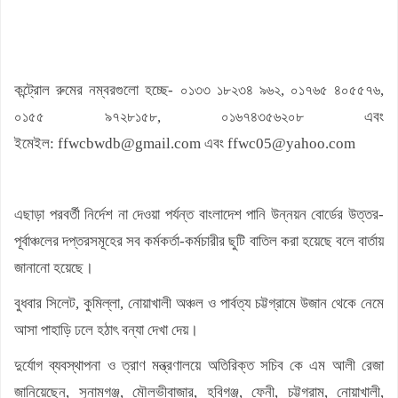
কন্ট্রোল রুমের নম্বরগুলো হচ্ছে- ০১৩৩ ১৮২৩৪ ৯৬২, ০১৭৬৫ ৪০৫৫৭৬,
০১৫৫ ৯৭২৮১৫৮, ০১৬৭৪৩৫৬২০৮ এবং
ইমেইল: ffwcbwdb@gmail.com এবং ffwc05@yahoo.com
এছাড়া পরবর্তী নির্দেশ না দেওয়া পর্যন্ত বাংলাদেশ পানি উন্নয়ন বোর্ডের উত্তর-
পূর্বাঞ্চলের দপ্তরসমূহের সব কর্মকর্তা-কর্মচারীর ছুটি বাতিল করা হয়েছে বলে বার্তায়
জানানো হয়েছে।
বুধবার সিলেট, কুমিল্লা, নোয়াখালী অঞ্চল ও পার্বত্য চট্টগ্রামে উজান থেকে নেমে
আসা পাহাড়ি ঢলে হঠাৎ বন্যা দেখা দেয়।
দুর্যোগ ব্যবস্থাপনা ও ত্রাণ মন্ত্রণালয়ে অতিরিক্ত সচিব কে এম আলী রেজা
জানিয়েছেন, সুনামগঞ্জ, মৌলভীবাজার, হবিগঞ্জ, ফেনী, চট্টগ্রাম, নোয়াখালী,