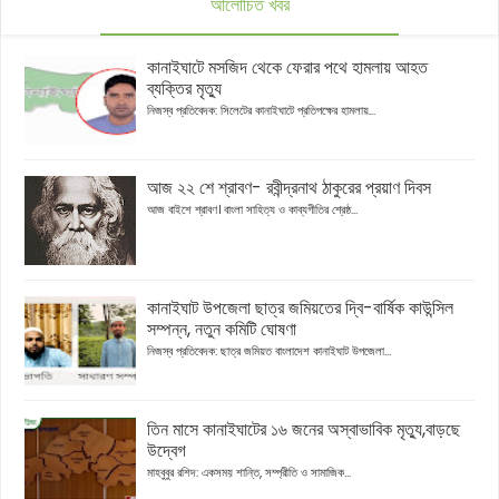
আলোচিত খবর
কানাইঘাটে মসজিদ থেকে ফেরার পথে হামলায় আহত
ব্যক্তির মৃত্যু
নিজস্ব প্রতিবেদক: সিলেটের কানাইঘাটে প্রতিপক্ষের হামলায়...
আজ ২২ শে শ্রাবণ- রবীন্দ্রনাথ ঠাকুরের প্রয়াণ দিবস
আজ বাইশে শ্রাবণ। বাংলা সাহিত্য ও কাব্যগীতির শ্রেষ্ঠ...
কানাইঘাট উপজেলা ছাত্র জমিয়তের দ্বি-বার্ষিক কাউন্সিল
সম্পন্ন, নতুন কমিটি ঘোষণা
নিজস্ব প্রতিবেদক: ছাত্র জমিয়ত বাংলাদেশ কানাইঘাট উপজেলা...
তিন মাসে কানাইঘাটের ১৬ জনের অস্বাভাবিক মৃত্যু,বাড়ছে
উদ্বেগ
মাহবুবুর রশিদ: একসময় শান্তি, সম্প্রীতি ও সামাজিক...