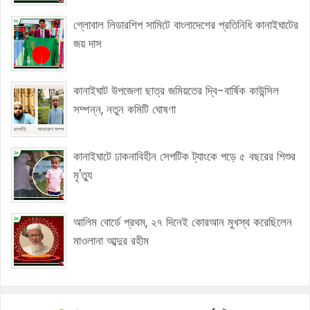
গ্লোবাল লিডারশিপ সামিটে বাংলাদেশের প্রতিনিধি কানাইঘাটের
জয় দাস
কানাইঘাট উপজেলা ছাত্র জমিয়তের দ্বি-বার্ষিক কাউন্সিল
সম্পন্ন, নতুন কমিটি ঘোষণা
কানাইঘাটে ঢাকনাবিহীন সেপটিক ট্যাংকে পড়ে ৫ বছরের শিশুর
মৃ'ত্যু
আলিম বোর্ডে প্রথম, ২৭ দিনেই কোরআন মুখস্থ করেছিলেন
মাওলানা আব্দুর রহীম