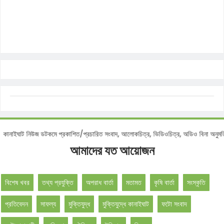
োটিশ :
কানাইঘাট নিউজ ডটকমে প্রকাশিত/প্রচারিত সংবাদ, আলোকচিত্র, ভিডিওচিত্র, অডিও বিনা
আমাদের যত আয়োজন
বিশেষ খবর
তথ্য প্রযুক্তি
অপরাধ বার্তা
মতামত
কৃষি বার্তা
সংস্কৃতি
প্রতিবেদন
সাফল্য
মুক্তিযুদ্ধ
মুক্তিযুদ্ধে কানাইঘাট
ফটো সংবাদ