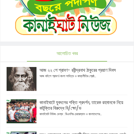
আলোচিত খবর
আজ ২২ শে শ্রাবণ- রবীন্দ্রনাথ ঠাকুরের প্রয়াণ দিবস
আজ বাইশে শ্রাবণ। বাংলা সাহিত্য ও কাব্যগীতির শ্রেষ্ঠ...
কানাইঘাটে যুবদলের শক্তি প্রদর্শন, তারেক রহমানকে নিয়ে
কটূক্তির বিরুদ্ধে বি/ক্ষো/ভ
কানাইঘাট নিউজ ডেস্ক : বিএনপির চেয়ারম্যান ও বাংলাদেশের...