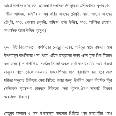
আরো উপস্থিত ছিলেন, জামেয়া ইসলামিয়া ইউসুফিয়া এতিমখানার সুপার মাও.
শরীফ আহমদ, কমিটির সদস্য কবির আহমদ চৌধুরী, মাও. জাদুল আহমদ
চৌধুরী, মাও. গোলাম রব্বানী, হাফিজ তাজ উদ্দীন, মাও. অলিউর রহমান,
সাংবাদিক আলা উদ্দিন প্রমুখ।
ফুড গিফ্ট বিতরণকালে বাপসিলের নেতৃবৃন্দ বলেন, পবিত্র মাহে রমজান মাস
উপলক্ষ্যে বাপসিলের পক্ষ থেকে এতিম ছাত্রদের জন্য এসব ফুড গিফ্ট বিতরণ
করা হচ্ছে। পাশাপাশি এ সংগঠন সিলেট অঞ্চল তথা কানাইঘাটের খেটে খাওয়া
মানুষের পাশে থেকে সব-সময় সহযোগিতার হাত প্রসারিত করা হবে এবং
দরিদ্র মানুষের চিকিৎসা সেবা নিশ্চিত করার জন্য দীর্ঘদিন থেকে নিয়মিত ফ্রি
মেডিকেল ক্যাম্পের মাধ্যমে চিকিৎসা সেবা প্রদান,ঔষধ সামগ্রী বিতরণ
অব্যাহত থাকবে।
নেতৃবৃন্দ রমজান ও ঈদ উপলক্ষ্যে সমাজের পিছিয়ে পড়া জনগোষ্টীর পাশে