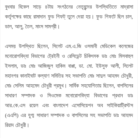
বুধবার বিকেল সাড়ে ৪টায় সংগঠনের নেতৃবৃন্দের উপস্থিতিতে মাদ্রাসা
কর্তৃপক্ষের কাছে রামাদান ফুড গিফট্ তুলে দেয়া হয়। ফুড গিফটে ছিল চাল,
ডাল, আলু, তৈল, মাংস সামগ্রী।
এসময় উপস্থিত ছিলেন, সিলেট এম.এ.জি ওসমানী মেডিকেল কলেজের
মনোরোগবিদ্যা বিভাগের ট্রেইনী ও রেসিডেন্ট চিকিৎসক ডাঃ মোঃ মিসবাহুল
ইসলাম, ডাঃ মোঃ আজিজুল হাকিম বাপ্পা, ডা. মো. ইউসুফ আলী, সিলেট
মহানগর কানাইঘাট কল্যাণ সমিতির সহ সভাপতি মোঃ সাদুল আহমদ চৌধুরী,
মোঃ সেলিম আহমেদ চৌধুরী প্রমুখ। সার্বিক সহযোগিতায় ছিলেন, বাপসিলের
সাধারণ সম্পাদক ও সিওমেক মনোরোগবিদ্যা বিভাগের প্রধান ডাঃ
আর.কে.এস রয়েল এবং বাংলাদেশ এসোসিয়েশন অব সাইকিয়াট্রিস্টস
(এএপি) এর যুগ্ম সাধারণ সম্পাদক ও বাপসিলের সহ সভাপতি ডাঃ আহমদ
রিয়াদ চৌধুরী।