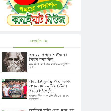
আলোচিত খবর
আজ ২২ শে শ্রাবণ- রবীন্দ্রনাথ
ঠাকুরের প্রয়াণ দিবস
আজ বাইশে শ্রাবণ। বাংলা সাহিত্য ও কাব্যগীতির
শ্রেষ্ঠ...
কানাইঘাটে যুবদলের শক্তি প্রদর্শন,
তারেক রহমানকে নিয়ে কটূক্তির
বিরুদ্ধে বি/ক্ষো/ভ
কানাইঘাট নিউজ ডেস্ক : বিএনপির চেয়ারম্যান ও
বাংলাদেশের...
কানাইঘাটে মসজিদ থেকে ফেরার পথে