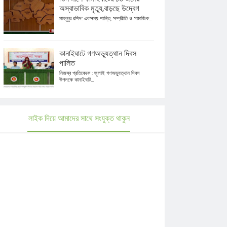
অস্বাভাবিক মৃত্যু,বাড়ছে উদ্বেগ
মাহবুবুর রশিদ: একসময় শান্তি, সম্প্রীতি ও সামাজিক...
কানাইঘাটে গণঅভ্যুত্থান দিবস
পালিত
নিজস্ব প্রতিবেদক : জুলাই গণঅভ্যুত্থান দিবস
উপলক্ষে কানাইঘাট...
লাইক দিয়ে আমাদের সাথে সংযুক্ত থাকুন