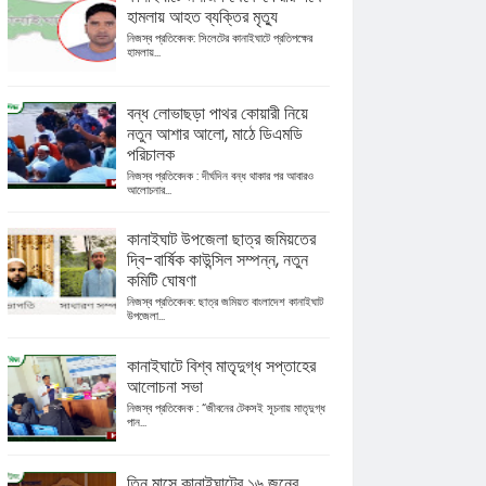
হামলায় আহত ব্যক্তির মৃত্যু
নিজস্ব প্রতিবেদক: সিলেটের কানাইঘাটে প্রতিপক্ষের
হামলায়...
বন্ধ লোভাছড়া পাথর কোয়ারী নিয়ে
নতুন আশার আলো, মাঠে ডিএমডি
পরিচালক
নিজস্ব প্রতিবেদক : দীর্ঘদিন বন্ধ থাকার পর আবারও
আলোচনার...
কানাইঘাট উপজেলা ছাত্র জমিয়তের
দ্বি-বার্ষিক কাউন্সিল সম্পন্ন, নতুন
কমিটি ঘোষণা
নিজস্ব প্রতিবেদক: ছাত্র জমিয়ত বাংলাদেশ কানাইঘাট
উপজেলা...
কানাইঘাটে বিশ্ব মাতৃদুগ্ধ সপ্তাহের
আলোচনা সভা
নিজস্ব প্রতিবেদক : “জীবনের টেকসই সূচনায় মাতৃদুগ্ধ
পান...
তিন মাসে কানাইঘাটের ১৬ জনের