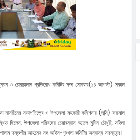
লগেটসহ
্রা, আসছেন
 এসএমসি
াহক সমাবেশ,
িক
ের আঁধারে
বাসায়
্নয়ন ও চোরাচালান প্রতিরোধ কমিটির সভা সোমবার(১৪ আগস্ট) সকাল
রজানা নাসরীনের সভাপতিত্বে ও উপজেলা সহকারী কমিশনার (ভূমি) ফয়সাল
ত ছিলেন, উপজেলা পরিষদের চেয়ারম্যান আব্দুল মুমিন চৌধুরী, মহিলা
জ গোলাম দস্তগীর আহমেদ সহ আইন-শৃংখলা কমিটির অন্যান্য সদস্যবৃন্দ।