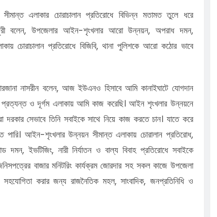
সীমান্ত এলাকার চোরাচালান প্রতিরোধে বিভিন্ন মতামত তুলে ধরে
 চৌধুরী বলেন, উপজেলার আইন-শৃংখলার আরো উন্নয়ন, অপরাধ দমন,
লাকায় চোরাচালান প্রতিরোধে বিজিবি, থানা পুলিশকে আরো কঠোর ভাবে
তা ফারজানা নাসরীন বলেন, আজ ইউএনও হিসাবে আমি কানাইঘাটে যোগদান
ন প্রত্যন্ত ও দূর্গম এলাকায় আমি কাজ করেছি। আইন শৃংখলার উন্নয়নে
 করা দরকার সেভাবে তিনি সবাইকে সাথে নিয়ে কাজ করতে চান। যাতে করে
তে পারি। আইন-শৃংখলার উন্নয়ন সীমান্ত এলাকায় চোরালান প্রতিরোধ,
কান্ড দমন, ইভটিজিং, নারী নির্যাতন ও বাল্য বিবাহ প্রতিরোধে সবাইকে
িনিসপত্রের বাজার মনিটরিং কার্যক্রম জোরদার সহ সকল কাজে উপজেলা
ের সহযোগিতা করার জন্য রাজনৈতিক মহল, সাংবাদিক, জনপ্রতিনিধি ও