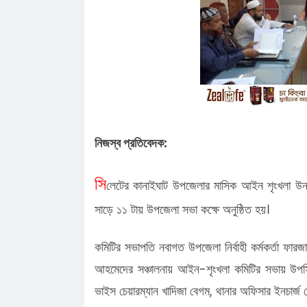
চাইলেন সবার সহযোগিতা
লোভাছড়ার জব্দকৃত পাথর পা'চা'র'কালে ভ
গ্রে'ফ'তার ২
রাত পোহালেই কানাইঘাটে এনসিপির পদযাত
কেন্দ্রীয় নেতারা
ধনমাইরমাটি সরকারি প্রাথমিক বিদ্যালয়ের
সভাপতি ফের হাফিজ আহমদ সুজন
কানাইঘাটে ইসলামী ব্যাংকের রেমিট্যান্স গ্র
বৈধপথে অর্থ পাঠানোর আহ্বান
তিন মাসে কানাইঘাটের ১৬ জনের অস্বাভাব
মৃত্যু,বাড়ছে উদ্বেগ
লোভাছড়ার জব্দকৃত পাথর চুরির হিড়িক, রাত
নিজস্ব প্রতিবেদক:
আটগ্রামে পাচার
৫৫ বছরের দ্বীনি খেদমতের স্বীকৃতি, ভালো
সি
লেটের কানাইঘাট উপজেলার মাসিক আইন শৃংখলা উন
সিক্ত মাওলানা গোলাম ওয়াহিদ
সাড়ে ১১ টায় উপজেলা সভা কক্ষে অনুষ্ঠিত হয়।
কমিটির সভাপতি নবাগত উপজেলা নির্বাহী কর্মকর্তা ফা
আহমেদের সঞ্চালনায় আইন-শৃংখলা কমিটির সভায় উপস্থি
ভাইস চেয়ারম্যান খাদিজা বেগম, থানার অফিসার ইনচার্