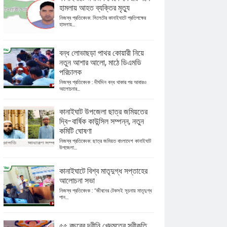
হামলায় আহত ব্যক্তির মৃত্যু
নিজস্ব প্রতিবেদক: সিলেটের কানাইঘাটে প্রতিপক্ষের
হামলায়...
বন্ধ লোভাছড়া পাথর কোয়ারী নিয়ে
নতুন আশার আলো, মাঠে ডিএমডি
পরিচালক
নিজস্ব প্রতিবেদক : দীর্ঘদিন বন্ধ থাকার পর আবারও
আলোচনার...
কানাইঘাট উপজেলা ছাত্র জমিয়তের
দ্বি-বার্ষিক কাউন্সিল সম্পন্ন, নতুন
কমিটি ঘোষণা
নিজস্ব প্রতিবেদক: ছাত্র জমিয়ত বাংলাদেশ কানাইঘাট
উপজেলা...
কানাইঘাটে বিশ্ব মাতৃদুগ্ধ সপ্তাহের
আলোচনা সভা
নিজস্ব প্রতিবেদক : “জীবনের টেকসই সূচনায় মাতৃদুগ্ধ
পান...
৫৫ বছরের দ্বীনি খেদমতের স্বীকৃতি,