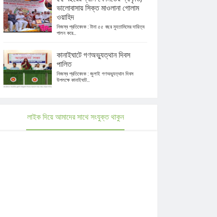
ভালোবাসায় সিক্ত মাওলানা গোলাম
ওয়াহিদ
নিজস্ব প্রতিবেদক : টানা ৫৫ বছর মুহতামিমের দায়িত্ব
পালন করে...
কানাইঘাটে গণঅভ্যুত্থান দিবস
পালিত
নিজস্ব প্রতিবেদক : জুলাই গণঅভ্যুত্থান দিবস
উপলক্ষে কানাইঘাট...
লাইক দিয়ে আমাদের সাথে সংযুক্ত থাকুন