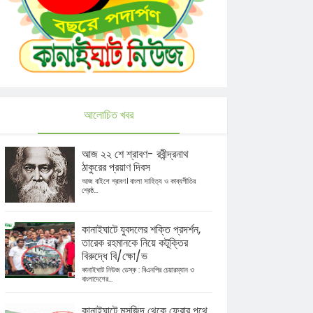
আলোচিত খবর
আজ ২২ শে শ্রাবণ- রবীন্দ্রনাথ
ঠাকুরের প্রয়াণ দিবস
আজ বাইশে শ্রাবণ। বাংলা সাহিত্য ও কাব্যগীতির
শ্রেষ্ঠ...
কানাইঘাটে যুবদলের শক্তি প্রদর্শন,
তারেক রহমানকে নিয়ে কটূক্তির
বিরুদ্ধে বি/ক্ষো/ভ
কানাইঘাট নিউজ ডেস্ক : বিএনপির চেয়ারম্যান ও
বাংলাদেশের...
কানাইঘাটে মসজিদ থেকে ফেরার পথে