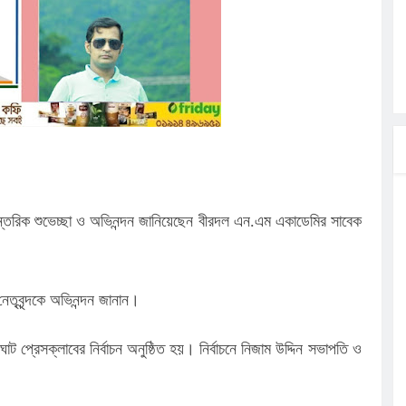
ির পথসভা
ত্ব পালনে
লগেটসহ
্রা, আসছেন
 এসএমসি
াহক সমাবেশ,
 আন্তরিক শুভেচ্ছা ও অভিনন্দন জানিয়েছেন বীরদল এন.এম একাডেমির সাবেক
নেতৃবৃন্দকে অভিনন্দন জানান।
প্রেসক্লাবের নির্বাচন অনুষ্ঠিত হয়। নির্বাচনে নিজাম উদ্দিন সভাপতি ও