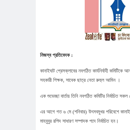
পাটোয়ারীরা, জানালেন কৃতজ্ঞতা
কানাইঘাটে শান্তিপূর্ণভাবে সম্পন্ন এনসিপ
কানাইঘাটে এনসিপির মঞ্চ প্রস্তুত, ক'ড়া
নি'রা'প'ত্তা'য় পদযাত্রা আজ
কানাইঘাটের নতুন ইউএনও’র যোগদান, দায়ি
চাইলেন সবার সহযোগিতা
লোভাছড়ার জব্দকৃত পাথর পা'চা'র'কালে ভ
গ্রে'ফ'তার ২
রাত পোহালেই কানাইঘাটে এনসিপির পদযাত
নিজস্ব প্রতিবেদক :
কেন্দ্রীয় নেতারা
ধনমাইরমাটি সরকারি প্রাথমিক বিদ্যালয়ের
সভাপতি ফের হাফিজ আহমদ সুজন
কানাইঘাটে ইসলামী ব্যাংকের রেমিট্যান্স গ্র
কানাইঘাট প্রেসক্লাবের নবগঠিত কার্যনির্বাহী কমিটিকে
বৈধপথে অর্থ পাঠানোর আহ্বান
সহকারী শিক্ষক, সাবেক ছাত্র নেতা রুহুল আমিন ।
এক শুভেচ্ছা বার্তায় তিনি নবগঠিত কমিটির নির্বাচিত সকল 
এর আগে গত ৬ মে (শনিবার) উৎসবমুখর পরিবেশে কানাইঘাট 
মাহবুবুর রশিদ সাধারণ সম্পাদক পদে নির্বাচিত হন।