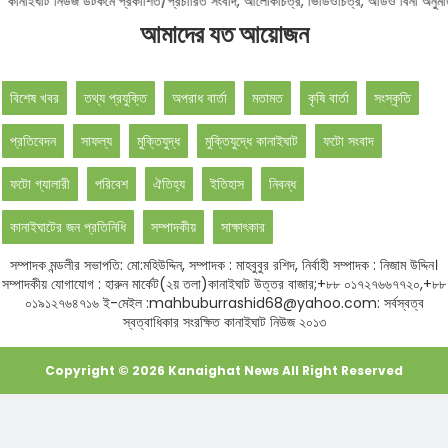
োটিশ :
কানাইঘাট নিউজ ডটকমে প্রকাশিত/প্রচারিত সংবাদ, আলোকচিত্র, ভিডিওচিত্র, অডিও বিনা
আমাদের যত আয়োজন
বিশেষ খবর
তথ্য প্রযুক্তি
অপরাধ বার্তা
মতামত
কৃষি বার্তা
সংস্কৃতি
প্রতিবেদন
সাফল্য
মুক্তিযুদ্ধ
মুক্তিযুদ্ধে কানাইঘাট
ফটো সংবাদ
ফটো গ্যালারী
পরিবেশ
ঐতিহ্য
ইতিহাস
নিবন্ধ
কানাইঘাটের জন প্রতিনিধি
সম্পাদকীয়
সাক্ষাৎকার
সম্পাদক মন্ডলীর সভাপতি: মো:মহিউদ্দিন, সম্পাদক : মাহবুবুর রশিদ, নির্বাহী সম্পাদক : নিজাম উদ্দিন।
সম্পাদকীয় যোগাযোগ : হারুন মার্কেট(২য় তলা)কানাইঘাট উত্তর বাজার;+৮৮ ০১৭২৭৬৬৭৭২০,+৮৮
০১৯১২৭৬৪৭১৬ ই-মেইল :mahbuburrashid68@yahoo.com: সর্বস্বত্ব
স্বত্বাধিকার সংরক্ষিত কানাইঘাট নিউজ ২০১৩
Copyright ©
2026
Kanaighat News
All Right Reserved