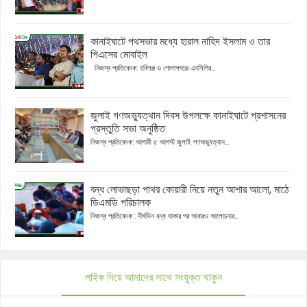
কানাইঘাটে পথসভার মধ্যে হারাল নাহিদ ইসলাম ও তার
পিএসের মোবাইল
নিজস্ব প্রতিবেদক: হবিগঞ্জ ও গোলাপগঞ্জে এনসিপির...
জুলাই গণঅভ্যুত্থান দিবস উপলক্ষে কানাইঘাটে প্রশাসনের
প্রস্তুতি সভা অনুষ্ঠিত
নিজস্ব প্রতিবেদক: আগামী ৫ আগস্ট জুলাই গণঅভ্যুত্থান...
বন্ধ লোভাছড়া পাথর কোয়ারী নিয়ে নতুন আশার আলো, মাঠে
ডিএমডি পরিচালক
নিজস্ব প্রতিবেদক : দীর্ঘদিন বন্ধ থাকার পর আবারও আলোচনার...
লাইক দিয়ে আমাদের সাথে সংযুক্ত থাকুন