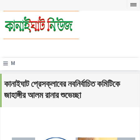
≡
M
e
কানাইঘাট প্রেসক্লাবের নবনির্বাচিত কমিটিকে
n
জাহাঙ্গীর আলম রানার শুভেচ্ছা
u