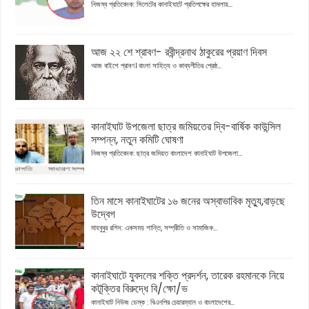
নিজস্ব প্রতিবেদক: সিলেটের কানাইঘাটে প্রতিপক্ষের হামলায়...
আজ ২২ শে শ্রাবণ- রবীন্দ্রনাথ ঠাকুরের প্রয়াণ দিবস
আজ বাইশে শ্রাবণ। বাংলা সাহিত্য ও কাব্যগীতির শ্রেষ্ঠ...
কানাইঘাট উপজেলা ছাত্র জমিয়তের দ্বি-বার্ষিক কাউন্সিল
সম্পন্ন, নতুন কমিটি ঘোষণা
নিজস্ব প্রতিবেদক: ছাত্র জমিয়ত বাংলাদেশ কানাইঘাট উপজেলা...
তিন মাসে কানাইঘাটের ১৬ জনের অস্বাভাবিক মৃত্যু,বাড়ছে
উদ্বেগ
মাহবুবুর রশিদ: একসময় শান্তি, সম্প্রীতি ও সামাজিক...
কানাইঘাটে যুবদলের শক্তি প্রদর্শন, তারেক রহমানকে নিয়ে
কটূক্তির বিরুদ্ধে বি/ক্ষো/ভ
কানাইঘাট নিউজ ডেস্ক : বিএনপির চেয়ারম্যান ও বাংলাদেশের...