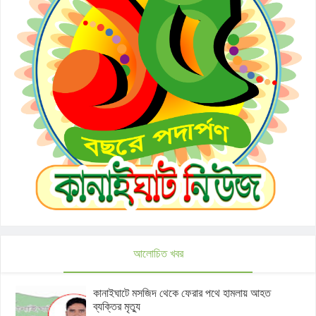
আলোচিত খবর
কানাইঘাটে মসজিদ থেকে ফেরার পথে হামলায় আহত
ব্যক্তির মৃত্যু