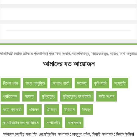
টিশ :
কানাইঘাট নিউজ ডটকমে প্রকাশিত/প্রচারিত সংবাদ, আলোকচিত্র, ভিডিওচিত্র, অডিও বিনা 
আমাদের যত আয়োজন
বিশেষ খবর
তথ্য প্রযুক্তি
অপরাধ বার্তা
মতামত
কৃষি বার্তা
সংস্কৃতি
প্রতিবেদন
সাফল্য
মুক্তিযুদ্ধ
মুক্তিযুদ্ধে কানাইঘাট
ফটো সংবাদ
ফটো গ্যালারী
পরিবেশ
ঐতিহ্য
ইতিহাস
নিবন্ধ
কানাইঘাটের জন প্রতিনিধি
সম্পাদকীয়
সাক্ষাৎকার
সম্পাদক মন্ডলীর সভাপতি: মো:মহিউদ্দিন, সম্পাদক : মাহবুবুর রশিদ, নির্বাহী সম্পাদক : নিজাম উদ্দিন।