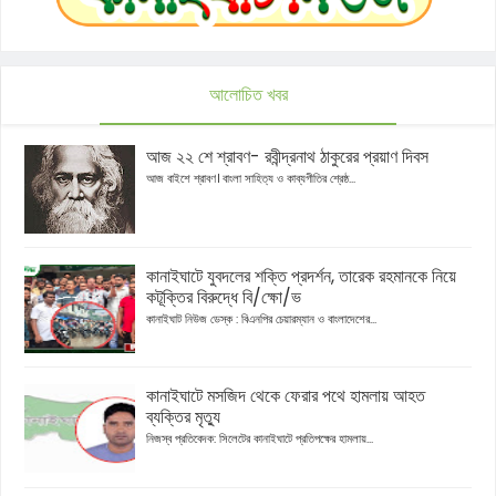
আলোচিত খবর
আজ ২২ শে শ্রাবণ- রবীন্দ্রনাথ ঠাকুরের প্রয়াণ দিবস
আজ বাইশে শ্রাবণ। বাংলা সাহিত্য ও কাব্যগীতির শ্রেষ্ঠ...
কানাইঘাটে যুবদলের শক্তি প্রদর্শন, তারেক রহমানকে নিয়ে
কটূক্তির বিরুদ্ধে বি/ক্ষো/ভ
কানাইঘাট নিউজ ডেস্ক : বিএনপির চেয়ারম্যান ও বাংলাদেশের...
কানাইঘাটে মসজিদ থেকে ফেরার পথে হামলায় আহত
ব্যক্তির মৃত্যু
নিজস্ব প্রতিবেদক: সিলেটের কানাইঘাটে প্রতিপক্ষের হামলায়...