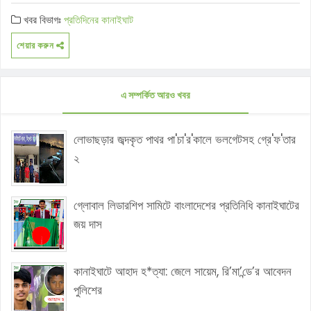
খবর বিভাগঃ
প্রতিদিনের কানাইঘাট
শেয়ার করুন
এ সম্পর্কিত আরও খবর
লোভাছড়ার জব্দকৃত পাথর পা'চা'র'কালে ভলগেটসহ গ্রে'ফ'তার
২
গ্লোবাল লিডারশিপ সামিটে বাংলাদেশের প্রতিনিধি কানাইঘাটের
জয় দাস
কানাইঘাটে আহাদ হ*ত্যা: জেলে সায়েম, রি’মা’ন্ডে’র আবেদন
পুলিশের