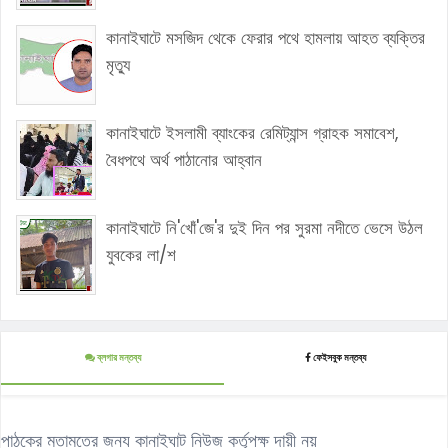
কানাইঘাটে মসজিদ থেকে ফেরার পথে হামলায় আহত ব্যক্তির
মৃত্যু
কানাইঘাটে ইসলামী ব্যাংকের রেমিট্যান্স গ্রাহক সমাবেশ,
বৈধপথে অর্থ পাঠানোর আহ্বান
কানাইঘাটে নি'খোঁ'জে'র দুই দিন পর সুরমা নদীতে ভেসে উঠল
যুবকের লা/শ
ব্লগার মন্তব্য
ফেইসবুক মন্তব্য
পাঠকের মতামতের জন্য কানাইঘাট নিউজ কর্তৃপক্ষ দায়ী নয়