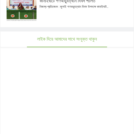
কানাইঘাটে গণঅভ্যুত্থান দিবস পালিত
নিজস্ব প্রতিবেদক : জুলাই গণঅভ্যুত্থান দিবস উপলক্ষে কানাইঘাট...
লাইক দিয়ে আমাদের সাথে সংযুক্ত থাকুন