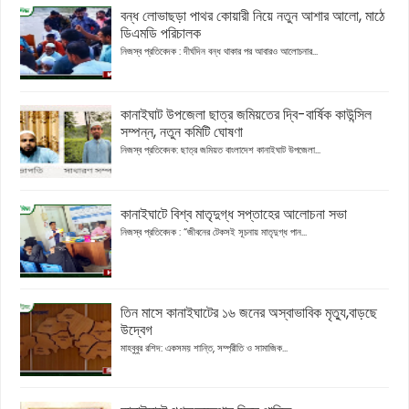
বন্ধ লোভাছড়া পাথর কোয়ারী নিয়ে নতুন আশার আলো, মাঠে
ডিএমডি পরিচালক
নিজস্ব প্রতিবেদক : দীর্ঘদিন বন্ধ থাকার পর আবারও আলোচনার...
কানাইঘাট উপজেলা ছাত্র জমিয়তের দ্বি-বার্ষিক কাউন্সিল
সম্পন্ন, নতুন কমিটি ঘোষণা
নিজস্ব প্রতিবেদক: ছাত্র জমিয়ত বাংলাদেশ কানাইঘাট উপজেলা...
কানাইঘাটে বিশ্ব মাতৃদুগ্ধ সপ্তাহের আলোচনা সভা
নিজস্ব প্রতিবেদক : “জীবনের টেকসই সূচনায় মাতৃদুগ্ধ পান...
তিন মাসে কানাইঘাটের ১৬ জনের অস্বাভাবিক মৃত্যু,বাড়ছে
উদ্বেগ
মাহবুবুর রশিদ: একসময় শান্তি, সম্প্রীতি ও সামাজিক...