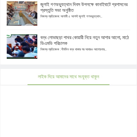
জুলাই গণঅভ্যুত্থান দিবস উপলক্ষে কানাইঘাটে প্রশাসনের
প্রস্তুতি সভা অনুষ্ঠিত
নিজস্ব প্রতিবেদক: আগামী ৫ আগস্ট জুলাই গণঅভ্যুত্থান...
বন্ধ লোভাছড়া পাথর কোয়ারী নিয়ে নতুন আশার আলো, মাঠে
ডিএমডি পরিচালক
নিজস্ব প্রতিবেদক : দীর্ঘদিন বন্ধ থাকার পর আবারও আলোচনার...
লাইক দিয়ে আমাদের সাথে সংযুক্ত থাকুন