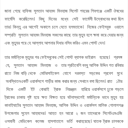
জানা গেছে হাফিজ সুলতান আহমদ মিনহাজ সিলেট শহরের শিবগঞ্জে একটি ঔষধের
ফার্মেসি করেছিলেন। কিছু দিনের মধ্যে সেই ফার্মেসী উদ্বোধনের কথা ছিল
তার। কিন্তু এর আগেই অকালে চলে যেতে হলমতাকে। নিজের ফেইসবুক ওয়ালে
সম্প্রতি সুলতান আহমদ মিনহাজ সকলের কাছে তার মৃত্যু হলে ক্ষমা করে দেয়ার জন্য
এবং মৃত্যুর পরে হে আল্লাহ আপনার দিধার নসিব করিও এমন পোস্ট দেন।
তার মর্মান্তিক মৃত্যুর পর ফেইসবুকের সেই পোস্ট ব্যাপক ভাইরাল হয়েছে। প্রসঙ্গ
যে, সুলতান আহমদ মিনহাজ ও তার প্রতিবেশি বন্ধু আশিক উদ্দিন গত রবিবার
রাতে নিজ বাড়ি থেকে মোটরসাইকেল যোগে দরবস্ত সড়কের প্রবেশ মুখে
অবস্থিতনএকটি ওয়ার্কসপে গাড়ীর কাজ করার জন্য সেখানে বসা ছিলেন। রাত ১টার
দিকে একটি ইট বোঝাই ট্রাক নিয়ন্ত্রন হারিয়ে ওয়ার্কসপে ঢুকে পড়লে
ট্রাকের চাকায় পৃষ্ট হয়ে ক্ষত বিক্ষত হয়ে ঘটনাস্থলেই মর্মান্তিক ভাবে মৃত্যু হয়
কানাইঘাটের সুলতান আহমদ মিনহাজ, আশিক উদ্দিন ও ওয়ার্কসপ মালিক গোলাপগঞ্জ
উপজেলার সুহেল আহমদের। আহত হন আরো ২ জন তাদেরকে সিলেটএমএজি
ওসমানী মেডিকেল কলেজ হাসপাতালে ভর্তি করাহয়েছে। ঘাতক ট্রাক চালককে