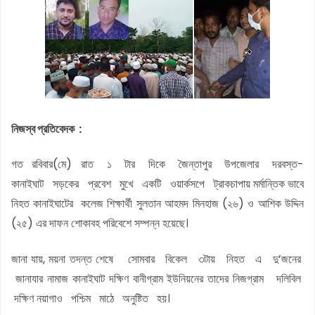
নিজস্ব প্রতিবেদক :
গত রবিবার(মে) রাত ১ টার দিকে জৈন্তাপুর উপজেলার দরবস্ত-
কানাইঘাট সড়কের প্রবেশ মুখে একটি ওয়ার্কসপে ট্রাকচাপায় মর্মান্তিক ভাবে
নিহত কানাইঘাটের কলেজ শিক্ষার্থী সুলতান আহমদ মিনহাজ (২৬) ও আশিক উদ্দিন
(২৫) এর দাফন শোকাবহ পরিবেশে সম্পন্ন হয়েছে।
জানা যায়, ময়না তদন্ত শেষে সোমবার বিকেল ৩টায় নিহত এ দু’জনের
জানাযার নামাজ কানাইঘাট দক্ষিণ বানীগ্রাম ইউনিয়নের তাদের নিজগ্রাম দলিবিল
দক্ষিণ নয়াগাও পশ্চিম মাঠে অনুষ্টিত হয়।