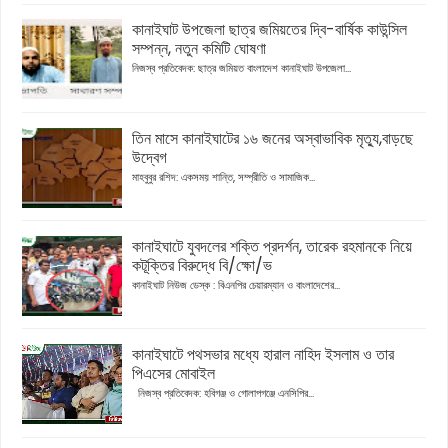
কানাইঘাট উপজেলা ছাত্র জমিয়তের দ্বি-বার্ষিক কাউন্সিল
সম্পন্ন, নতুন কমিটি ঘোষণা
নিজস্ব প্রতিবেদক: ছাত্র জমিয়ত বাংলাদেশ কানাইঘাট উপজেলা...
তিন মাসে কানাইঘাটের ১৬ জনের অস্বাভাবিক মৃত্যু,বাড়ছে
উদ্বেগ
মাহবুবুর রশিদ: একসময় শান্তি, সম্প্রীতি ও সামাজিক...
কানাইঘাটে যুবদলের শক্তি প্রদর্শন, তারেক রহমানকে নিয়ে
কটূক্তির বিরুদ্ধে বি/ক্ষো/ভ
কানাইঘাট নিউজ ডেস্ক : বিএনপির চেয়ারম্যান ও বাংলাদেশের...
কানাইঘাটে পথসভার মধ্যে হারাল নাহিদ ইসলাম ও তার
পিএসের মোবাইল
নিজস্ব প্রতিবেদক: হবিগঞ্জ ও গোলাপগঞ্জে এনসিপির...