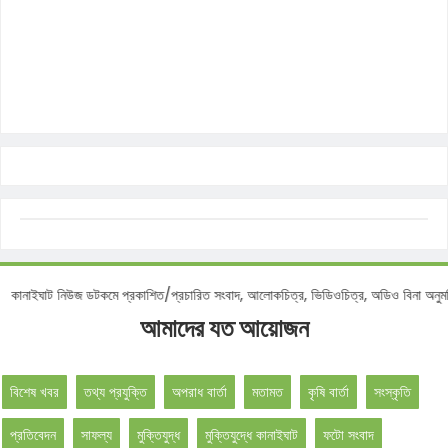
নোটিশ :
কানাইঘাট নিউজ ডটকমে প্রকাশিত/প্রচারিত সংবাদ, আলোকচিত্র, ভিডিওচিত্র, অডিও বিন
আমাদের যত আয়োজন
বিশেষ খবর
তথ্য প্রযুক্তি
অপরাধ বার্তা
মতামত
কৃষি বার্তা
সংস্কৃতি
প্রতিবেদন
সাফল্য
মুক্তিযুদ্ধ
মুক্তিযুদ্ধে কানাইঘাট
ফটো সংবাদ