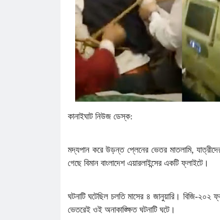
চাইলেন সবার সহযোগিতা
লোভাছড়ার জব্দকৃত পাথর পা'চা'র'কালে ভ
গ্রে'ফ'তার ২
রাত পোহালেই কানাইঘাটে এনসিপির পদযাত
কেন্দ্রীয় নেতারা
ধনমাইরমাটি সরকারি প্রাথমিক বিদ্যালয়ের
সভাপতি ফের হাফিজ আহমদ সুজন
কানাইঘাটে ইসলামী ব্যাংকের রেমিট্যান্স গ্র
বৈধপথে অর্থ পাঠানোর আহ্বান
তিন মাসে কানাইঘাটের ১৬ জনের অস্বাভাব
মৃত্যু,বাড়ছে উদ্বেগ
লোভাছড়ার জব্দকৃত পাথর চুরির হিড়িক, রাত
কানাইঘাট নিউজ ডেস্ক:
আটগ্রামে পাচার
মদ্যপান করে উড়ন্ত প্লেনের ভেতর মাতলামি, যাত্রীদে
গেছে বিমান বাংলাদেশ এয়ারলাইন্সের একটি ফ্লাইটে।
ঘটনাটি ঘটেছিল চলতি মাসের ৪ জানুয়ারি। বিজি-২০২ ফ্
ভেতরেই ওই অনাকাঙ্ক্ষিত ঘটনাটি ঘটে।