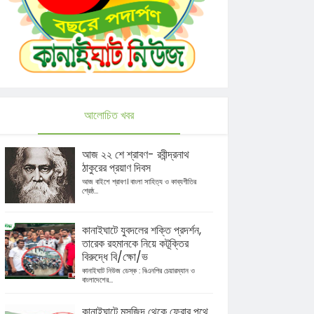
আলোচিত খবর
আজ ২২ শে শ্রাবণ- রবীন্দ্রনাথ
ঠাকুরের প্রয়াণ দিবস
আজ বাইশে শ্রাবণ। বাংলা সাহিত্য ও কাব্যগীতির
শ্রেষ্ঠ...
কানাইঘাটে যুবদলের শক্তি প্রদর্শন,
তারেক রহমানকে নিয়ে কটূক্তির
বিরুদ্ধে বি/ক্ষো/ভ
কানাইঘাট নিউজ ডেস্ক : বিএনপির চেয়ারম্যান ও
বাংলাদেশের...
কানাইঘাটে মসজিদ থেকে ফেরার পথে