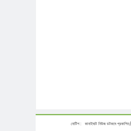
নোটিশ :
কানাইঘাট নিউজ ডটকমে প্রকাশিত/প্রচারিত সং