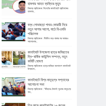
হামলায় আহত ব্যক্তির মৃত্যু
নিজস্ব প্রতিবেদক: সিলেটের কানাইঘাটে প্রতিপক্ষের
হামলায়...
বন্ধ লোভাছড়া পাথর কোয়ারী নিয়ে
নতুন আশার আলো, মাঠে ডিএমডি
পরিচালক
নিজস্ব প্রতিবেদক : দীর্ঘদিন বন্ধ থাকার পর আবারও
আলোচনার...
কানাইঘাট উপজেলা ছাত্র জমিয়তের
দ্বি-বার্ষিক কাউন্সিল সম্পন্ন, নতুন
কমিটি ঘোষণা
নিজস্ব প্রতিবেদক: ছাত্র জমিয়ত বাংলাদেশ কানাইঘাট
উপজেলা...
কানাইঘাটে বিশ্ব মাতৃদুগ্ধ সপ্তাহের
আলোচনা সভা
নিজস্ব প্রতিবেদক : “জীবনের টেকসই সূচনায় মাতৃদুগ্ধ
পান...
তিন মাসে কানাইঘাটের ১৬ জনের