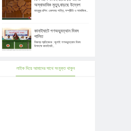
অস্বাভাবিক মৃত্যু,বাড়ছে উদ্বেগ
মাহবুবুর রশিদ: একসময় শান্তি, সম্প্রীতি ও সামাজিক...
কানাইঘাটে গণঅভ্যুত্থান দিবস
পালিত
নিজস্ব প্রতিবেদক : জুলাই গণঅভ্যুত্থান দিবস
উপলক্ষে কানাইঘাট...
লাইক দিয়ে আমাদের সাথে সংযুক্ত থাকুন