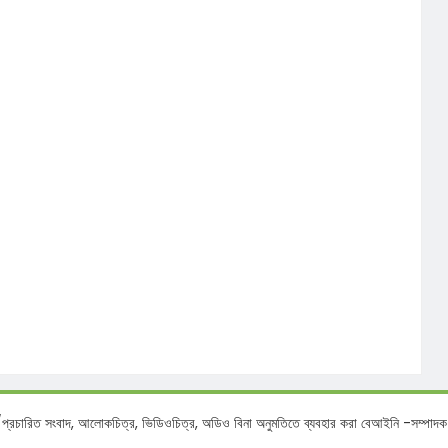
বাদ, আলোকচিত্র, ভিডিওচিত্র, অডিও বিনা অনুমতিতে ব্যবহার করা বেআইনি -সম্পাদক