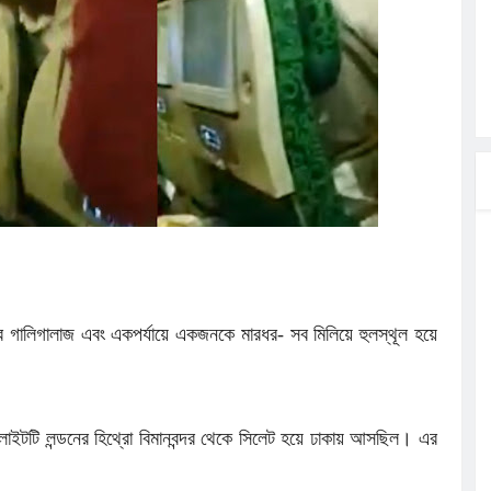
লগেটসহ
্রা, আসছেন
 এসএমসি
াহক সমাবেশ,
িক
ের আঁধারে
র গালিগালাজ এবং একপর্যায়ে একজনকে মারধর- সব মিলিয়ে হুলস্থূল হয়ে
লাইটটি লন্ডনের হিথ্রো বিমানবন্দর থেকে সিলেট হয়ে ঢাকায় আসছিল। এর