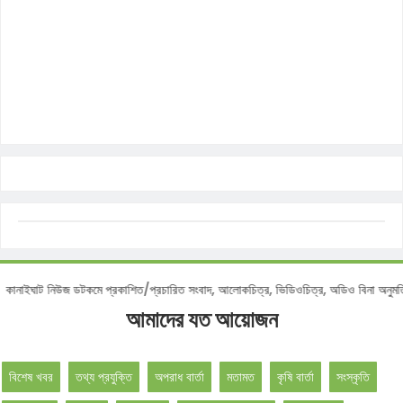
টিশ :
কানাইঘাট নিউজ ডটকমে প্রকাশিত/প্রচারিত সংবাদ, আলোকচিত্র, ভিডিওচিত্র, অডিও বিনা 
আমাদের যত আয়োজন
বিশেষ খবর
তথ্য প্রযুক্তি
অপরাধ বার্তা
মতামত
কৃষি বার্তা
সংস্কৃতি