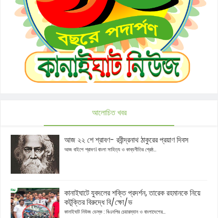
আলোচিত খবর
আজ ২২ শে শ্রাবণ- রবীন্দ্রনাথ ঠাকুরের প্রয়াণ দিবস
আজ বাইশে শ্রাবণ। বাংলা সাহিত্য ও কাব্যগীতির শ্রেষ্ঠ...
কানাইঘাটে যুবদলের শক্তি প্রদর্শন, তারেক রহমানকে নিয়ে
কটূক্তির বিরুদ্ধে বি/ক্ষো/ভ
কানাইঘাট নিউজ ডেস্ক : বিএনপির চেয়ারম্যান ও বাংলাদেশের...