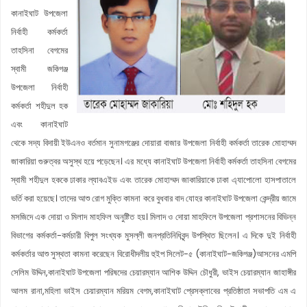
কানাইঘাট উপজেলা
নির্বাহী কর্মকর্তা
তাহসিনা বেগমের
স্বামী জকিগঞ্জ
উপজেলা নির্বাহী
কর্মকর্তা শহীদুল হক
এবং কানাইঘাট
থেকে সদ্য বিদায়ী ইউএনও বর্তমান সুনামগঞ্জের দোয়ারা বাজার উপজেলা নির্বাহী কর্মকর্তা তারেক মোহাম্মদ
জাকারিয়া গুরুত্বর অসুস্থ হয়ে পড়েছেন। এর মধ্যে কানাইঘাট উপজেলা নির্বাহী কর্মকর্তা তাহসিনা বেগমের
স্বামী শহীদুল হককে ঢাকার ল্যাবএইড এবং তারেক মোহাম্মদ জাকারিয়াকে ঢাকা এ্যাপোলো হাসপাতালে
ভর্তি করা হয়েছে। তাদের আশু রোগ মুক্তি কামনা করে বুধবার বাদ যোহর কানাইঘাট উপজেলা কেন্দ্রীয় জামে
মসজিদে এক দোয়া ও মিলাদ মাহফিল অনুষ্টিত হয়। মিলাদ ও দোয়া মাহফিলে উপজেলা প্রশাসনের বিভিন্ন
বিভাগের কর্মকর্তা-কর্মচারী বিপুল সংখ্যক মুসল্লী জনপ্রতিনিধিবৃন্দ উপস্থিত ছিলেন। এ দিকে দুই নির্বাহী
কর্মকর্তার আশু সুস্থতা কামনা করেছেন বিরোধীদলীয় হুইপ সিলেট-৫ (কানাইঘাট-জকিগঞ্জ)আসনের এমপি
সেলিম উদ্দিন,কানাইঘাট উপজেলা পরিষদের চেয়ারম্যান আশিক উদ্দিন চৌধুরী, ভাইস চেয়ারম্যান জাহাঙ্গীর
আলম রানা,মহিলা ভাইস চেয়ারম্যান মরিয়ম বেগম,কানাইঘাট প্রেসক্লাবের প্রতিষ্ঠাতা সভাপতি এম এ