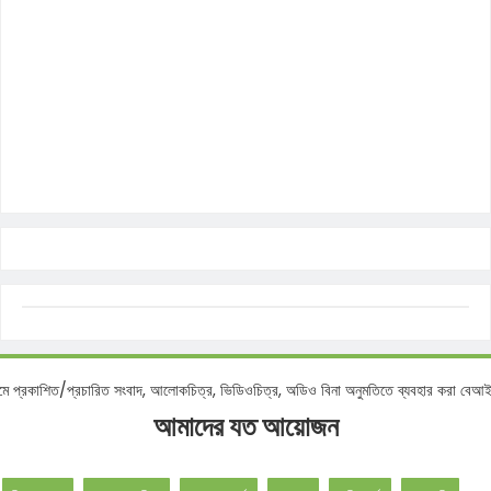
শিত/প্রচারিত সংবাদ, আলোকচিত্র, ভিডিওচিত্র, অডিও বিনা অনুমতিতে ব্যবহার করা বেআইনি -স
আমাদের যত আয়োজন