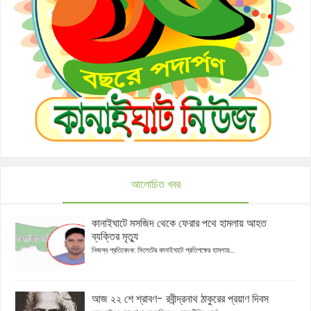
আলোচিত খবর
কানাইঘাটে মসজিদ থেকে ফেরার পথে হামলায় আহত
ব্যক্তির মৃত্যু
নিজস্ব প্রতিবেদক: সিলেটের কানাইঘাটে প্রতিপক্ষের হামলায়...
আজ ২২ শে শ্রাবণ- রবীন্দ্রনাথ ঠাকুরের প্রয়াণ দিবস