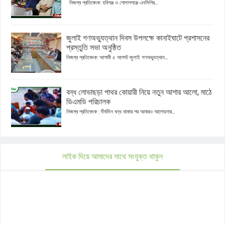
নিজস্ব প্রতিবেদক: হবিগঞ্জ ও গোলাপগঞ্জে এনসিপির...
জুলাই গণঅভ্যুত্থান দিবস উপলক্ষে কানাইঘাটে প্রশাসনের
প্রস্তুতি সভা অনুষ্ঠিত
নিজস্ব প্রতিবেদক: আগামী ৫ আগস্ট জুলাই গণঅভ্যুত্থান...
বন্ধ লোভাছড়া পাথর কোয়ারী নিয়ে নতুন আশার আলো, মাঠে
ডিএমডি পরিচালক
নিজস্ব প্রতিবেদক : দীর্ঘদিন বন্ধ থাকার পর আবারও আলোচনার...
লাইক দিয়ে আমাদের সাথে সংযুক্ত থাকুন