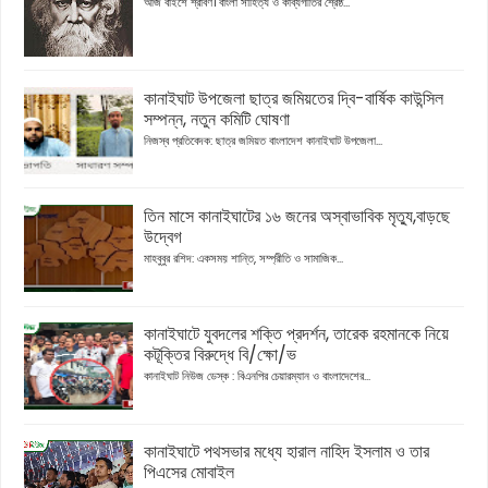
আজ বাইশে শ্রাবণ। বাংলা সাহিত্য ও কাব্যগীতির শ্রেষ্ঠ...
কানাইঘাট উপজেলা ছাত্র জমিয়তের দ্বি-বার্ষিক কাউন্সিল
সম্পন্ন, নতুন কমিটি ঘোষণা
নিজস্ব প্রতিবেদক: ছাত্র জমিয়ত বাংলাদেশ কানাইঘাট উপজেলা...
তিন মাসে কানাইঘাটের ১৬ জনের অস্বাভাবিক মৃত্যু,বাড়ছে
উদ্বেগ
মাহবুবুর রশিদ: একসময় শান্তি, সম্প্রীতি ও সামাজিক...
কানাইঘাটে যুবদলের শক্তি প্রদর্শন, তারেক রহমানকে নিয়ে
কটূক্তির বিরুদ্ধে বি/ক্ষো/ভ
কানাইঘাট নিউজ ডেস্ক : বিএনপির চেয়ারম্যান ও বাংলাদেশের...
কানাইঘাটে পথসভার মধ্যে হারাল নাহিদ ইসলাম ও তার
পিএসের মোবাইল