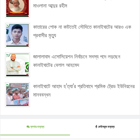
মাওলানা আব্দুর রহীম
কাতারের শোক না কাটতেই সৌদিতে কানাইঘাটের আরও এক
প্রবাসীর মৃত্যু
জালালাবাদ এসোসিয়েশন নির্বাচনে সদস্য পদে লড়ছেন
কানাইঘাটের বেলাল আহমেদ
কানাইঘাটে আহাদ হ'ত্যা'র প্রতিবাদে শ্রমিক ট্রেড ইউনিয়নের
মানববন্ধন
ব্লগার মন্তব্য
ফেইসবুক মন্তব্য