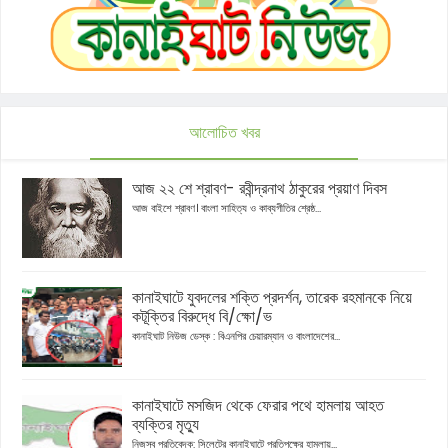
আলোচিত খবর
আজ ২২ শে শ্রাবণ- রবীন্দ্রনাথ ঠাকুরের প্রয়াণ দিবস
আজ বাইশে শ্রাবণ। বাংলা সাহিত্য ও কাব্যগীতির শ্রেষ্ঠ...
কানাইঘাটে যুবদলের শক্তি প্রদর্শন, তারেক রহমানকে নিয়ে
কটূক্তির বিরুদ্ধে বি/ক্ষো/ভ
কানাইঘাট নিউজ ডেস্ক : বিএনপির চেয়ারম্যান ও বাংলাদেশের...
কানাইঘাটে মসজিদ থেকে ফেরার পথে হামলায় আহত
ব্যক্তির মৃত্যু
নিজস্ব প্রতিবেদক: সিলেটের কানাইঘাটে প্রতিপক্ষের হামলায়...