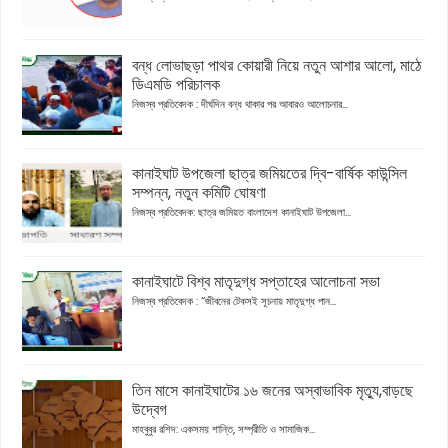
বন্ধ লোভাছড়া পাথর কোয়ারী নিয়ে নতুন আশার আলো, মাঠে
ডিএমডি পরিচালক
নিজস্ব প্রতিবেদক : দীর্ঘদিন বন্ধ থাকার পর আবারও আলোচনার...
কানাইঘাট উপজেলা ছাত্র জমিয়তের দ্বি-বার্ষিক কাউন্সিল
সম্পন্ন, নতুন কমিটি ঘোষণা
নিজস্ব প্রতিবেদক: ছাত্র জমিয়ত বাংলাদেশ কানাইঘাট উপজেলা...
কানাইঘাটে বিশ্ব মাতৃদুগ্ধ সপ্তাহের আলোচনা সভা
নিজস্ব প্রতিবেদক : “জীবনের টেকসই সূচনায় মাতৃদুগ্ধ পান...
তিন মাসে কানাইঘাটের ১৬ জনের অস্বাভাবিক মৃত্যু,বাড়ছে
উদ্বেগ
মাহবুবুর রশিদ: একসময় শান্তি, সম্প্রীতি ও সামাজিক...