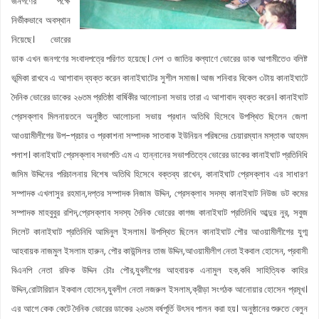
জনগণের পক্ষে
নির্ভীকভাবে অবস্থান
নিয়েছে। ভোরের
ডাক এখন জনগণের সংবাদপত্রে পরিণত হয়েছে। দেশ ও জাতির কল্যাণে ভোরের ডাক আগামীতেও বলিষ্ট
ভূমিকা রাখবে এ আশাবাদ ব্যক্ত করেন কানাইঘাটের সুশীল সমাজ। আজ শনিবার বিকেল ৩টায় কানাইঘাটে
দৈনিক ভোরের ডাকের ২৬তম প্রতিষ্ঠা বার্ষিকীর আলোচনা সভায় তারা এ আশাবাদ ব্যক্ত করেন। কানাইঘাট
প্রেসক্লাব মিলনায়তনে অনুষ্ঠিত আলোচনা সভায় প্রধান অতিথি হিসেবে উপস্থিত ছিলেন জেলা
আওয়ামীলীগের উপ-প্রচার ও প্রকাশনা সম্পাদক সাতবাক ইউনিয়ন পরিষদের চেয়ারম্যান মস্তাক আহমদ
পলাশ। কানাইঘাট প্রেসক্লাব সভাপতি এম এ হান্নানের সভাপতিত্বে ভোরের ডাকের কানাইঘাট প্রতিনিধি
জসিম উদ্দিনের পরিচালনায় বিশেষ অতিথি হিসেবে বক্তব্য রাখেন, কানাইঘাট প্রেসক্লাব এর সাধারণ
সম্পাদক এখলাসুর রহমান,দপ্তর সম্পাদক নিজাম উদ্দিন, প্রেসক্লাব সদস্য কানাইঘাট নিউজ ডট কমের
সম্পাদক মাহবুবুর রশিদ,প্রেসক্লাব সদস্য দৈনিক ভোরের কাগজ কানাইঘাট প্রতিনিধি আব্দুর নুর, সবুজ
সিলেট কানাইঘাট প্রতিনিধি আমিনুল ইসলাম। উপস্থিত ছিলেন কানাইঘাট পৌর আওয়ামীলীগের যুগ্ম
আহবায়ক নাজমুল ইসলাম হারুন, পৌর কাউন্সিলর তাজ উদ্দিন,আওয়ামীলীগ নেতা ইকবাল হোসেন, প্রবাসী
বিএনপি নেতা রফিক উদ্দিন চৌঃ পৌর,যুবলীগের আহবায়ক এনামুল হক,কবি সাহিত্যিক কাহির
উদ্দিন,রোটারিয়ান ইকবাল হোসেন,যুবলীগ নেতা নজরুল ইসলাম,ক্রীড়া সংগঠক আনোয়ার হোসেন প্রমূখ।
এর আগে কেক কেটে দৈনিক ভোরের ডাকের ২৬তম বর্ষপূর্তি উৎসব পালন করা হয়। অনুষ্ঠানের শুরুতে বেলুন