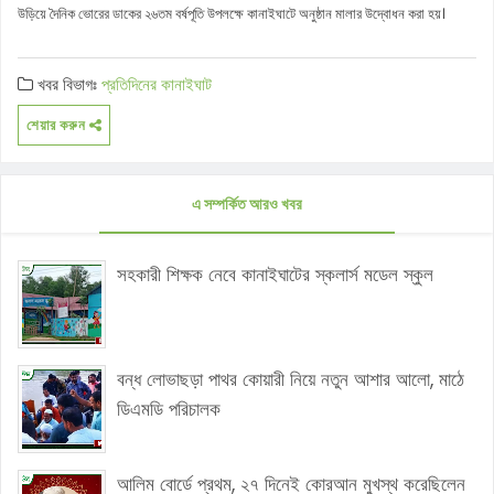
উড়িয়ে দৈনিক ভোরের ডাকের ২৬তম বর্ষপূতি উপলক্ষে কানাইঘাটে অনুষ্ঠান মালার উদ্বোধন করা হয়।
খবর বিভাগঃ
প্রতিদিনের কানাইঘাট
শেয়ার করুন
এ সম্পর্কিত আরও খবর
সহকারী শিক্ষক নেবে কানাইঘাটের স্কলার্স মডেল স্কুল
বন্ধ লোভাছড়া পাথর কোয়ারী নিয়ে নতুন আশার আলো, মাঠে
ডিএমডি পরিচালক
আলিম বোর্ডে প্রথম, ২৭ দিনেই কোরআন মুখস্থ করেছিলেন