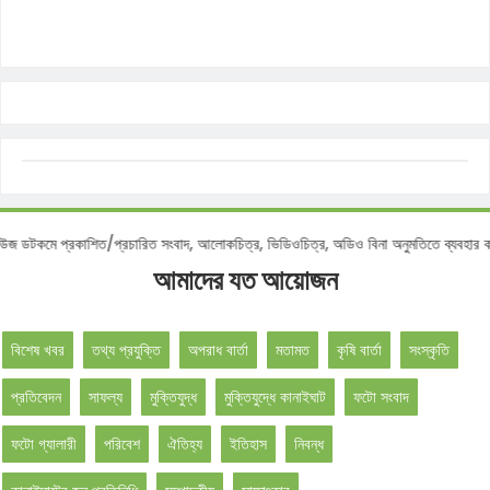
কমে প্রকাশিত/প্রচারিত সংবাদ, আলোকচিত্র, ভিডিওচিত্র, অডিও বিনা অনুমতিতে ব্যবহার করা ব
আমাদের যত আয়োজন
বিশেষ খবর
তথ্য প্রযুক্তি
অপরাধ বার্তা
মতামত
কৃষি বার্তা
সংস্কৃতি
প্রতিবেদন
সাফল্য
মুক্তিযুদ্ধ
মুক্তিযুদ্ধে কানাইঘাট
ফটো সংবাদ
ফটো গ্যালারী
পরিবেশ
ঐতিহ্য
ইতিহাস
নিবন্ধ