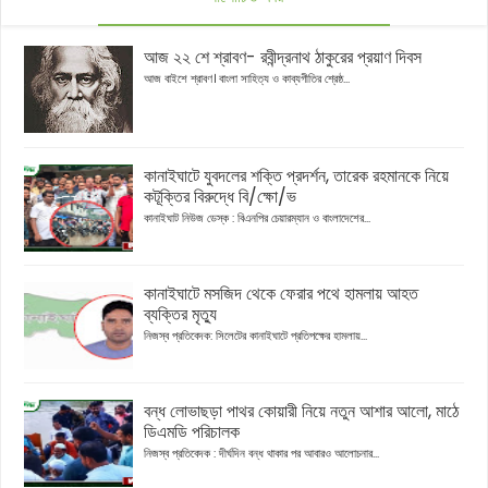
আজ ২২ শে শ্রাবণ- রবীন্দ্রনাথ ঠাকুরের প্রয়াণ দিবস
আজ বাইশে শ্রাবণ। বাংলা সাহিত্য ও কাব্যগীতির শ্রেষ্ঠ...
কানাইঘাটে যুবদলের শক্তি প্রদর্শন, তারেক রহমানকে নিয়ে
কটূক্তির বিরুদ্ধে বি/ক্ষো/ভ
কানাইঘাট নিউজ ডেস্ক : বিএনপির চেয়ারম্যান ও বাংলাদেশের...
কানাইঘাটে মসজিদ থেকে ফেরার পথে হামলায় আহত
ব্যক্তির মৃত্যু
নিজস্ব প্রতিবেদক: সিলেটের কানাইঘাটে প্রতিপক্ষের হামলায়...
বন্ধ লোভাছড়া পাথর কোয়ারী নিয়ে নতুন আশার আলো, মাঠে
ডিএমডি পরিচালক
নিজস্ব প্রতিবেদক : দীর্ঘদিন বন্ধ থাকার পর আবারও আলোচনার...