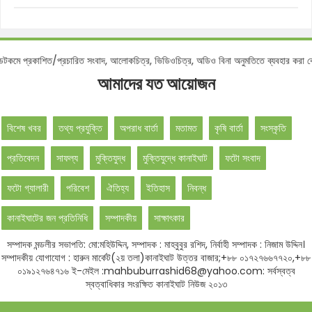
 প্রকাশিত/প্রচারিত সংবাদ, আলোকচিত্র, ভিডিওচিত্র, অডিও বিনা অনুমতিতে ব্যবহার করা বেআই
আমাদের যত আয়োজন
বিশেষ খবর
তথ্য প্রযুক্তি
অপরাধ বার্তা
মতামত
কৃষি বার্তা
সংস্কৃতি
প্রতিবেদন
সাফল্য
মুক্তিযুদ্ধ
মুক্তিযুদ্ধে কানাইঘাট
ফটো সংবাদ
ফটো গ্যালারী
পরিবেশ
ঐতিহ্য
ইতিহাস
নিবন্ধ
কানাইঘাটের জন প্রতিনিধি
সম্পাদকীয়
সাক্ষাৎকার
সম্পাদক মন্ডলীর সভাপতি: মো:মহিউদ্দিন, সম্পাদক : মাহবুবুর রশিদ, নির্বাহী সম্পাদক : নিজাম উদ্দিন।
সম্পাদকীয় যোগাযোগ : হারুন মার্কেট(২য় তলা)কানাইঘাট উত্তর বাজার;+৮৮ ০১৭২৭৬৬৭৭২০,+৮৮
০১৯১২৭৬৪৭১৬ ই-মেইল :mahbuburrashid68@yahoo.com: সর্বস্বত্ব
স্বত্বাধিকার সংরক্ষিত কানাইঘাট নিউজ ২০১৩