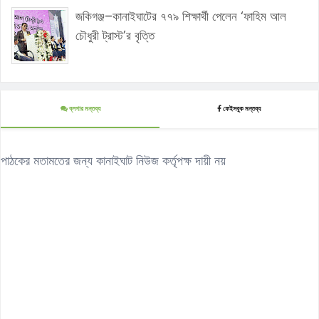
জকিগঞ্জ–কানাইঘাটের ৭৭৯ শিক্ষার্থী পেলেন ‘ফাহিম আল
চৌধুরী ট্রাস্ট’র বৃত্তি
ব্লগার মন্তব্য
ফেইসবুক মন্তব্য
পাঠকের মতামতের জন্য কানাইঘাট নিউজ কর্তৃপক্ষ দায়ী নয়