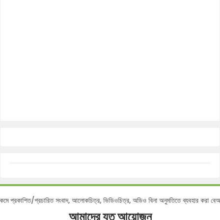
কাশিত/প্রচারিত সংবাদ, আলোকচিত্র, ভিডিওচিত্র, অডিও বিনা অনুমতিতে ব্যবহার করা বেআইনি 
আমাদের যত আয়োজন