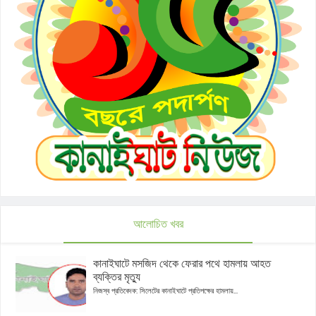
আলোচিত খবর
কানাইঘাটে মসজিদ থেকে ফেরার পথে হামলায় আহত
ব্যক্তির মৃত্যু
নিজস্ব প্রতিবেদক: সিলেটের কানাইঘাটে প্রতিপক্ষের হামলায়...