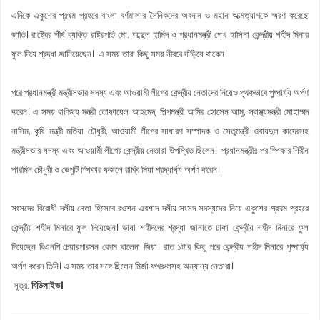
এদিকে একুশের প্রথম প্রহরে বাংলা বর্ণমালার সৈনিকদের অবদান ও মহান আত্মত্যাগকে স্মরণ করেছে
জাতি। রাষ্ট্রের শীর্ষ ব্যক্তি রাষ্ট্রপতি মো. আব্দুল হামিদ ও প্রধানমন্ত্রী শেখ হাসিনা কেন্দ্রীয় শহীদ মিনার
ফুল দিয়ে শ্রদ্ধা জানিয়েছেন। এ সময় তারা কিছু সময় নীরবে দাঁড়িয়ে থাকেন।
পরে প্রধানমন্ত্রী মন্ত্রীসভার সদস্য এবং আওয়ামী লীগের কেন্দ্রীয় নেতাদের নিয়েও পৃথকভাবে পুষ্পার্ঘ্য অর্পণ
করেন। এ সময় বাণিজ্য মন্ত্রী তোফায়েল আহমেদ, শিল্পমন্ত্রী আমির হোসেন আমু, স্বাস্থ্যমন্ত্রী মোহাম্মদ
নাসিম, কৃষি মন্ত্রী মতিয়া চৌধুরী, আওয়ামী লীগের সাধারণ সম্পাদক ও সেতুমন্ত্রী ওবায়দুল কাদেরসহ
মন্ত্রীসভার সদস্য এবং আওয়ামী লীগের কেন্দ্রীয় নেতারা উপস্থিত ছিলেন। প্রধানমন্ত্রীর পর স্পিকার শিরীন
শারমিন চৌধুরী ও ডেপুটি স্পিকার ফজলে রাব্বি মিয়া শ্রদ্ধার্ঘ্য অর্পণ করেন।
সংসদের বিরোধী দলীয় নেতা হিসেবে রওশন এরশাদ দলীয় সংসদ সদস্যদের নিয়ে একুশের প্রথম প্রহরে
কেন্দ্রীয় শহীদ মিনারে ফুল দিয়েছেন। ভাষা শহীদদের শ্রদ্ধা জানাতে ঢাকা কেন্দ্রীয় শহীদ মিনারে ফুল
দিয়েছেন বিএনপি চেয়ারপারসন বেগম খালেদা জিয়া। রাত ১টার কিছু পরে কেন্দ্রীয় শহীদ মিনারে পুষ্পার্ঘ্য
অর্পণ করেন তিনি। এ সময় তার সঙ্গে ছিলেন মির্জা ফখরুলসহ অন্যান্য নেতারা।
সূত্র:
বিডিলাইভ।