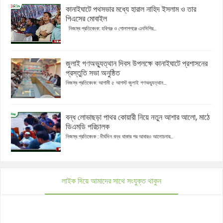
কানাইঘাটে পথসভার মধ্যে হারাল নাহিদ ইসলাম ও তার
পিএসের মোবাইল
নিজস্ব প্রতিবেদক: হবিগঞ্জ ও গোলাপগঞ্জে এনসিপির...
জুলাই গণঅভ্যুত্থান দিবস উপলক্ষে কানাইঘাটে প্রশাসনের
প্রস্তুতি সভা অনুষ্ঠিত
নিজস্ব প্রতিবেদক: আগামী ৫ আগস্ট জুলাই গণঅভ্যুত্থান...
বন্ধ লোভাছড়া পাথর কোয়ারী নিয়ে নতুন আশার আলো, মাঠে
ডিএমডি পরিচালক
নিজস্ব প্রতিবেদক : দীর্ঘদিন বন্ধ থাকার পর আবারও আলোচনার...
লাইক দিয়ে আমাদের সাথে সংযুক্ত থাকুন