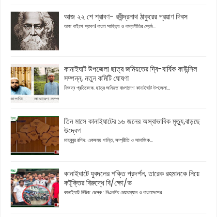
আজ ২২ শে শ্রাবণ- রবীন্দ্রনাথ ঠাকুরের প্রয়াণ দিবস
আজ বাইশে শ্রাবণ। বাংলা সাহিত্য ও কাব্যগীতির শ্রেষ্ঠ...
কানাইঘাট উপজেলা ছাত্র জমিয়তের দ্বি-বার্ষিক কাউন্সিল
সম্পন্ন, নতুন কমিটি ঘোষণা
নিজস্ব প্রতিবেদক: ছাত্র জমিয়ত বাংলাদেশ কানাইঘাট উপজেলা...
তিন মাসে কানাইঘাটের ১৬ জনের অস্বাভাবিক মৃত্যু,বাড়ছে
উদ্বেগ
মাহবুবুর রশিদ: একসময় শান্তি, সম্প্রীতি ও সামাজিক...
কানাইঘাটে যুবদলের শক্তি প্রদর্শন, তারেক রহমানকে নিয়ে
কটূক্তির বিরুদ্ধে বি/ক্ষো/ভ
কানাইঘাট নিউজ ডেস্ক : বিএনপির চেয়ারম্যান ও বাংলাদেশের...