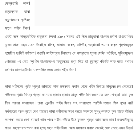
ফেব্রুয়ারি আজ।
রক্তস্নাত ভাষা
আন্দোলনের স্মৃতিবহ
মহান শহীদ দিবস।
একই সঙ্গে আন্তর্জাতিক মাতৃভাষা দিবস। ১৯৫২ সালের এই দিনে মাতৃভাষা বাংলার মর্যাদা রাখতে গিয়ে
বুকের তাজা রক্ত ঢেলে দিয়েছিল রফিক, সালাম, বরকত, সফিউর, জব্বাররা। তাদের রক্তে শৃঙ্খলমুক্ত
হয়েছিল দুঃখিনী বর্ণমালা। বাঙালি জাতিসত্তা বিকাশের যে সংগ্রামের সূচনা সেদিন ঘটেছিল, মুক্তিযুদ্ধের
গৌরবময় পথ বেয়ে স্বাধীন বাংলাদেশের অভ্যুদয়ের মধ্য দিয়ে তা চূড়ান্ত পরিণতি লাভ করে। যথাযথ
মর্যাদায় ভাবগাম্ভীর্যের সঙ্গে পালিত হচ্ছে মহান শহীদ দিবস।
ভাষা শহীদদের প্রতি শ্রদ্ধা জানাতে আজ মঙ্গলবার সকাল থেকে শহীদ মিনারে মানুষের ঢল নেমেছে।
শহীদদের প্রতি বিনম্র শ্রদ্ধা জানাতে হাজার হাজার মানুষ শহীদ মিনারগুলোতে চলে গেছেন। তারা ফুল
দিয়ে শ্রদ্ধা জানাচ্ছেন। ঢাকা কেন্দ্রীয় শহীদ মিনার সহ সারাদেশে প্রতিটি স্থানে শিশু-বুড়ো-নারী
সর্বস্তরের অংশগ্রহণ দেখা যাচ্ছে। ভাষা শহীদদের স্মরণ করতে সকলকে সুশৃঙ্খলভাবে ফুল হাতে দাঁড়িয়ে
অপেক্ষা করতে দেখা যাচ্ছে। খালি পায়ে শহীদ বেদীতে উঠে ফুলেল শ্রদ্ধা জানাচ্ছেন তারা। রাজধানীজুড়ে
পাড়া-মহল্লায়ও পালন করা হচ্ছে মহান শহীদ দিবস। আজ মঙ্গলবার সকাল থেকেই দেখা গেছে এমন চিত্র।