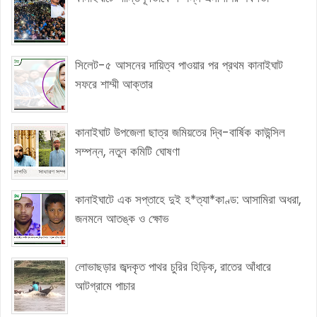
সিলেট-৫ আসনের দায়িত্ব পাওয়ার পর প্রথম কানাইঘাট
সফরে শাম্মী আক্তার
কানাইঘাট উপজেলা ছাত্র জমিয়তের দ্বি-বার্ষিক কাউন্সিল
সম্পন্ন, নতুন কমিটি ঘোষণা
কানাইঘাটে এক সপ্তাহে দুই হ*ত্যা*কাণ্ড: আসামিরা অধরা,
জনমনে আতঙ্ক ও ক্ষোভ
লোভাছড়ার জব্দকৃত পাথর চুরির হিড়িক, রাতের আঁধারে
আটগ্রামে পাচার