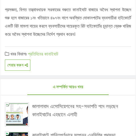
প্রসজ্ঞত, বিগত তত্ত্বাবধায়ক সরকারের শুরুতে কানাইঘাট বাজারে অবৈধ স্থাপনা উচ্ছেদ
শুরু হলে বাজারের ১নং খতিয়ানে ৪৯৭নং দাগে অবস্থিত দোকানপাটের ব্যবসায়ীরা হাইকোর্টে
একটি রিট মামলা দায়ের করলে ব্যবসায়ীদের দায়েরকৃত রিট হাইকোর্টের চূড়ান্ত ব্রেঞ্চ খারিজ
করে অবৈধ স্থাপনা উচ্ছেদের নির্দেশ প্রদান করেন।
খবর বিভাগঃ
প্রতিদিনের কানাইঘাট
শেয়ার করুন
এ সম্পর্কিত আরও খবর
জালালাবাদ এসোসিয়েশনের সহ-সভাপতি পদে লড়ছেন
কানাইঘাটের এহছানে এলাহী
কানাইঘাটে শান্তিপূর্ণভাবে সম্পন্ন এনসিপির পথসভা