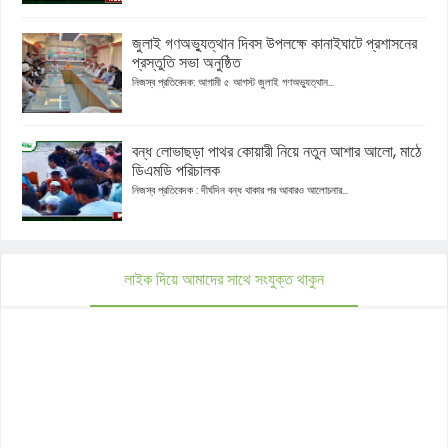
জুলাই গণঅভ্যুত্থান দিবস উপলক্ষে কানাইঘাটে প্রশাসনের
প্রস্তুতি সভা অনুষ্ঠিত
নিজস্ব প্রতিবেদক: আগামী ৫ আগস্ট জুলাই গণঅভ্যুত্থান...
বন্ধ লোভাছড়া পাথর কোয়ারী নিয়ে নতুন আশার আলো, মাঠে
ডিএমডি পরিচালক
নিজস্ব প্রতিবেদক : দীর্ঘদিন বন্ধ থাকার পর আবারও আলোচনার...
লাইক দিয়ে আমাদের সাথে সংযুক্ত থাকুন