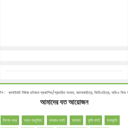
োটিশ :
কানাইঘাট নিউজ ডটকমে প্রকাশিত/প্রচারিত সংবাদ, আলোকচিত্র, ভিডিওচিত্র, অডিও বিনা
আমাদের যত আয়োজন
বিশেষ খবর
তথ্য প্রযুক্তি
অপরাধ বার্তা
মতামত
কৃষি বার্তা
সংস্কৃতি