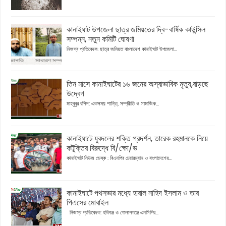
কানাইঘাট উপজেলা ছাত্র জমিয়তের দ্বি-বার্ষিক কাউন্সিল
সম্পন্ন, নতুন কমিটি ঘোষণা
নিজস্ব প্রতিবেদক: ছাত্র জমিয়ত বাংলাদেশ কানাইঘাট উপজেলা...
তিন মাসে কানাইঘাটের ১৬ জনের অস্বাভাবিক মৃত্যু,বাড়ছে
উদ্বেগ
মাহবুবুর রশিদ: একসময় শান্তি, সম্প্রীতি ও সামাজিক...
কানাইঘাটে যুবদলের শক্তি প্রদর্শন, তারেক রহমানকে নিয়ে
কটূক্তির বিরুদ্ধে বি/ক্ষো/ভ
কানাইঘাট নিউজ ডেস্ক : বিএনপির চেয়ারম্যান ও বাংলাদেশের...
কানাইঘাটে পথসভার মধ্যে হারাল নাহিদ ইসলাম ও তার
পিএসের মোবাইল
নিজস্ব প্রতিবেদক: হবিগঞ্জ ও গোলাপগঞ্জে এনসিপির...