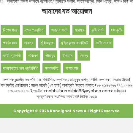
নোটিশ :
কানাইঘাট নিউজ ডটকমে প্রকাশিত/প্রচারিত সংবাদ, আলোকচিত্র, ভিডিওচিত্র, অডিও বি
আমাদের যত আয়োজন
বিশেষ খবর
তথ্য প্রযুক্তি
অপরাধ বার্তা
মতামত
কৃষি বার্তা
সংস্কৃতি
প্রতিবেদন
সাফল্য
মুক্তিযুদ্ধ
মুক্তিযুদ্ধে কানাইঘাট
ফটো সংবাদ
ফটো গ্যালারী
পরিবেশ
ঐতিহ্য
ইতিহাস
নিবন্ধ
কানাইঘাটের জন প্রতিনিধি
সম্পাদকীয়
সাক্ষাৎকার
সম্পাদক মন্ডলীর সভাপতি: মো:মহিউদ্দিন, সম্পাদক : মাহবুবুর রশিদ, নির্বাহী সম্পাদক : নিজাম উদ্দিন।
সম্পাদকীয় যোগাযোগ : হারুন মার্কেট(২য় তলা)কানাইঘাট উত্তর বাজার;+৮৮ ০১৭২৭৬৬৭৭২০,+৮৮
০১৯১২৭৬৪৭১৬ ই-মেইল :mahbuburrashid68@yahoo.com: সর্বস্বত্ব
স্বত্বাধিকার সংরক্ষিত কানাইঘাট নিউজ ২০১৩
Copyright ©
2026
Kanaighat News
All Right Reserved