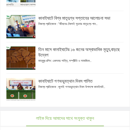
কানাইঘাটে বিশ্ব মাতৃদুগ্ধ সপ্তাহের আলোচনা সভা
নিজস্ব প্রতিবেদক : “জীবনের টেকসই সূচনায় মাতৃদুগ্ধ পান...
তিন মাসে কানাইঘাটের ১৬ জনের অস্বাভাবিক মৃত্যু,বাড়ছে
উদ্বেগ
মাহবুবুর রশিদ: একসময় শান্তি, সম্প্রীতি ও সামাজিক...
কানাইঘাটে গণঅভ্যুত্থান দিবস পালিত
নিজস্ব প্রতিবেদক : জুলাই গণঅভ্যুত্থান দিবস উপলক্ষে কানাইঘাট...
লাইক দিয়ে আমাদের সাথে সংযুক্ত থাকুন