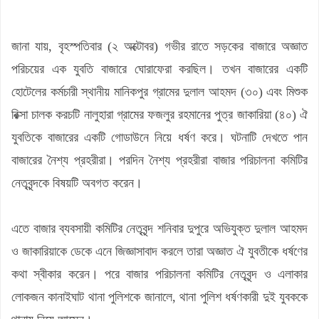
জানা যায়, বৃহস্পতিবার (২ অক্টোবর) গভীর রাতে সড়কের বাজারে অজ্ঞাত
পরিচয়ের এক যুবতি বাজারে ঘোরাফেরা করছিল। তখন বাজারের একটি
হোটেলের কর্মচারী স্থানীয় মানিকপুর গ্রামের দুলাল আহমদ (৩০) এবং মিশুক
রিক্সা চালক করচটি নালুহারা গ্রামের ফজলুর রহমানের পুত্র জাকারিয়া (৪০) ঐ
যুবতিকে বাজারের একটি গোডাউনে নিয়ে ধর্ষণ করে। ঘটনাটি দেখতে পান
বাজারের নৈশ্য প্রহরীরা। পরদিন নৈশ্য প্রহরীরা বাজার পরিচালনা কমিটির
নেতৃবৃন্দকে বিষয়টি অবগত করেন।
এতে বাজার ব্যবসায়ী কমিটির নেতৃবৃন্দ শনিবার দুপুরে অভিযুক্ত দুলাল আহমদ
ও জাকারিয়াকে ডেকে এনে জিজ্ঞাসাবাদ করলে তারা অজ্ঞাত ঐ যুবতীকে ধর্ষণের
কথা স্বীকার করেন। পরে বাজার পরিচালনা কমিটির নেতৃবৃন্দ ও এলাকার
লোকজন কানাইঘাট থানা পুলিশকে জানালে, থানা পুলিশ ধর্ষণকারী দুই যুবককে