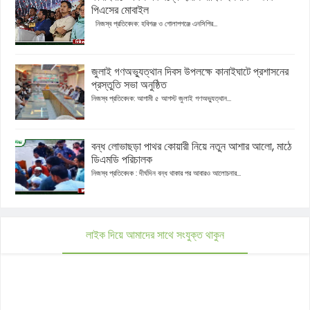
পিএসের মোবাইল
নিজস্ব প্রতিবেদক: হবিগঞ্জ ও গোলাপগঞ্জে এনসিপির...
জুলাই গণঅভ্যুত্থান দিবস উপলক্ষে কানাইঘাটে প্রশাসনের
প্রস্তুতি সভা অনুষ্ঠিত
নিজস্ব প্রতিবেদক: আগামী ৫ আগস্ট জুলাই গণঅভ্যুত্থান...
বন্ধ লোভাছড়া পাথর কোয়ারী নিয়ে নতুন আশার আলো, মাঠে
ডিএমডি পরিচালক
নিজস্ব প্রতিবেদক : দীর্ঘদিন বন্ধ থাকার পর আবারও আলোচনার...
লাইক দিয়ে আমাদের সাথে সংযুক্ত থাকুন