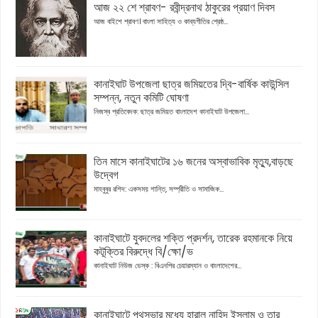
আজ ২২ শে শ্রাবণ- রবীন্দ্রনাথ ঠাকুরের প্রয়াণ দিবস
আজ বাইশে শ্রাবণ। বাংলা সাহিত্য ও কাব্যগীতির শ্রেষ্ঠ...
কানাইঘাট উপজেলা ছাত্র জমিয়তের দ্বি-বার্ষিক কাউন্সিল
সম্পন্ন, নতুন কমিটি ঘোষণা
নিজস্ব প্রতিবেদক: ছাত্র জমিয়ত বাংলাদেশ কানাইঘাট উপজেলা...
তিন মাসে কানাইঘাটের ১৬ জনের অস্বাভাবিক মৃত্যু,বাড়ছে
উদ্বেগ
মাহবুবুর রশিদ: একসময় শান্তি, সম্প্রীতি ও সামাজিক...
কানাইঘাটে যুবদলের শক্তি প্রদর্শন, তারেক রহমানকে নিয়ে
কটূক্তির বিরুদ্ধে বি/ক্ষো/ভ
কানাইঘাট নিউজ ডেস্ক : বিএনপির চেয়ারম্যান ও বাংলাদেশের...
কানাইঘাটে পথসভার মধ্যে হারাল নাহিদ ইসলাম ও তার