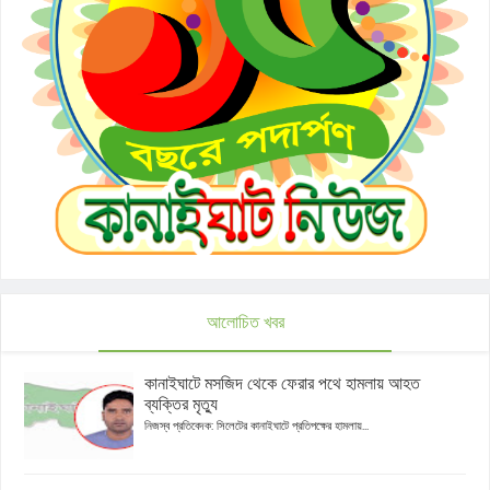
আলোচিত খবর
কানাইঘাটে মসজিদ থেকে ফেরার পথে হামলায় আহত
ব্যক্তির মৃত্যু
নিজস্ব প্রতিবেদক: সিলেটের কানাইঘাটে প্রতিপক্ষের হামলায়...