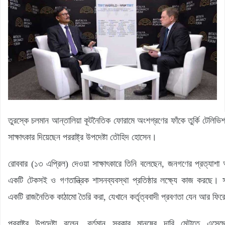
তুরস্কে চলমান আন্তালিয়া কূটনৈতিক ফোরামে অংশগ্রণের ফাঁকে তুর্কি টেলিভিশন
সাক্ষাৎকার দিয়েছেন পররাষ্ট্র উপদেষ্টা তৌহিদ হোসেন।
রোববার (১৩ এপ্রিল) দেওয়া সাক্ষাৎকারে তিনি বলেছেন, জনগণের প্রত্যাশা অন
একটি টেকসই ও গণতান্ত্রিক শাসনব্যবস্থা প্রতিষ্ঠার লক্ষ্যে কাজ করছে। 
একটি রাজনৈতিক কাঠামো তৈরি করা, যেখানে কর্তৃত্ববাদী প্রবণতা যেন আর ফি
পররাষ্ট্র উপদেষ্টা বলেন, বর্তমান সরকার মানুষের দাবি মেটাতে এ