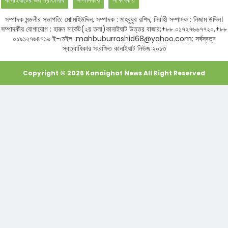
কানাইঘাটের জন প্রতিনিধি
সম্পাদকীয়
সাক্ষাৎকার
সম্পাদক মন্ডলীর সভাপতি: মো:মহিউদ্দিন, সম্পাদক : মাহবুবুর রশিদ, নির্বাহী সম্পাদক : নিজাম উদ্দিন।
সম্পাদকীয় যোগাযোগ : হারুন মার্কেট(২য় তলা)কানাইঘাট উত্তর বাজার;+৮৮ ০১৭২৭৬৬৭৭২০,+৮৮
০১৯১২৭৬৪৭১৬ ই-মেইল :mahbuburrashid68@yahoo.com: সর্বস্বত্ব
স্বত্বাধিকার সংরক্ষিত কানাইঘাট নিউজ ২০১৩
Copyright ©
2026
Kanaighat News
All Right Reserved