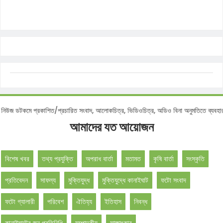
মে প্রকাশিত/প্রচারিত সংবাদ, আলোকচিত্র, ভিডিওচিত্র, অডিও বিনা অনুমতিতে ব্যবহার করা বে
আমাদের যত আয়োজন
বিশেষ খবর
তথ্য প্রযুক্তি
অপরাধ বার্তা
মতামত
কৃষি বার্তা
সংস্কৃতি
প্রতিবেদন
সাফল্য
মুক্তিযুদ্ধ
মুক্তিযুদ্ধে কানাইঘাট
ফটো সংবাদ
ফটো গ্যালারী
পরিবেশ
ঐতিহ্য
ইতিহাস
নিবন্ধ