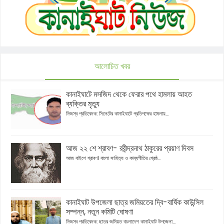
আলোচিত খবর
কানাইঘাটে মসজিদ থেকে ফেরার পথে হামলায় আহত
ব্যক্তির মৃত্যু
নিজস্ব প্রতিবেদক: সিলেটের কানাইঘাটে প্রতিপক্ষের হামলায়...
আজ ২২ শে শ্রাবণ- রবীন্দ্রনাথ ঠাকুরের প্রয়াণ দিবস
আজ বাইশে শ্রাবণ। বাংলা সাহিত্য ও কাব্যগীতির শ্রেষ্ঠ...
কানাইঘাট উপজেলা ছাত্র জমিয়তের দ্বি-বার্ষিক কাউন্সিল
সম্পন্ন, নতুন কমিটি ঘোষণা
নিজস্ব প্রতিবেদক: ছাত্র জমিয়ত বাংলাদেশ কানাইঘাট উপজেলা...