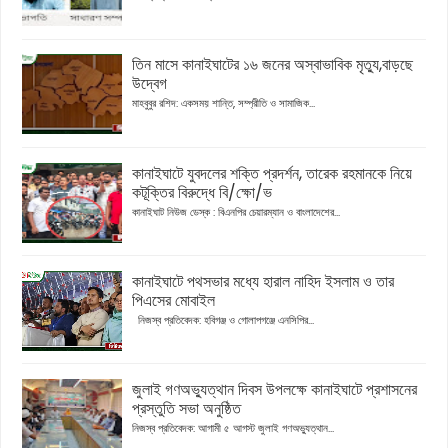
তিন মাসে কানাইঘাটের ১৬ জনের অস্বাভাবিক মৃত্যু,বাড়ছে
উদ্বেগ
মাহবুবুর রশিদ: একসময় শান্তি, সম্প্রীতি ও সামাজিক...
কানাইঘাটে যুবদলের শক্তি প্রদর্শন, তারেক রহমানকে নিয়ে
কটূক্তির বিরুদ্ধে বি/ক্ষো/ভ
কানাইঘাট নিউজ ডেস্ক : বিএনপির চেয়ারম্যান ও বাংলাদেশের...
কানাইঘাটে পথসভার মধ্যে হারাল নাহিদ ইসলাম ও তার
পিএসের মোবাইল
নিজস্ব প্রতিবেদক: হবিগঞ্জ ও গোলাপগঞ্জে এনসিপির...
জুলাই গণঅভ্যুত্থান দিবস উপলক্ষে কানাইঘাটে প্রশাসনের
প্রস্তুতি সভা অনুষ্ঠিত
নিজস্ব প্রতিবেদক: আগামী ৫ আগস্ট জুলাই গণঅভ্যুত্থান...