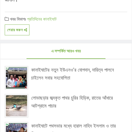
খবর বিভাগঃ
প্রতিদিনের কানাইঘাট
শেয়ার করুন
এ সম্পর্কিত আরও খবর
কানাইঘাটের নতুন ইউএনও’র যোগদান, দায়িত্ব পালনে
চাইলেন সবার সহযোগিতা
লোভাছড়ার জব্দকৃত পাথর চুরির হিড়িক, রাতের আঁধারে
আটগ্রামে পাচার
কানাইঘাটে পথসভার মধ্যে হারাল নাহিদ ইসলাম ও তার