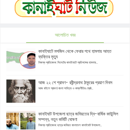
আলোচিত খবর
কানাইঘাটে মসজিদ থেকে ফেরার পথে হামলায় আহত
ব্যক্তির মৃত্যু
নিজস্ব প্রতিবেদক: সিলেটের কানাইঘাটে প্রতিপক্ষের হামলায়...
আজ ২২ শে শ্রাবণ- রবীন্দ্রনাথ ঠাকুরের প্রয়াণ দিবস
আজ বাইশে শ্রাবণ। বাংলা সাহিত্য ও কাব্যগীতির শ্রেষ্ঠ...
কানাইঘাট উপজেলা ছাত্র জমিয়তের দ্বি-বার্ষিক কাউন্সিল
সম্পন্ন, নতুন কমিটি ঘোষণা
নিজস্ব প্রতিবেদক: ছাত্র জমিয়ত বাংলাদেশ কানাইঘাট উপজেলা...