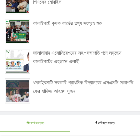
পিএসের মোবাইল
কানাইঘাটে কৃষক কার্ডের তথ্য সংগ্রহ শুরু
জালালাবাদ এসোসিয়েশনের সহ-সভাপতি পদে লড়ছেন
কানাইঘাটের এহছানে এলাহী
ধনমাইরমাটি সরকারি প্রাথমিক বিদ্যালয়ের এসএমসি সভাপতি
ফের হাফিজ আহমদ সুজন
ব্লগার মন্তব্য
ফেইসবুক মন্তব্য