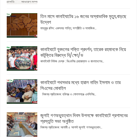
তিন মাসে কানাইঘাটের ১৬ জনের অস্বাভাবিক মৃত্যু,বাড়ছে
উদ্বেগ
মাহবুবুর রশিদ: একসময় শান্তি, সম্প্রীতি ও সামাজিক...
কানাইঘাটে যুবদলের শক্তি প্রদর্শন, তারেক রহমানকে নিয়ে
কটূক্তির বিরুদ্ধে বি/ক্ষো/ভ
কানাইঘাট নিউজ ডেস্ক : বিএনপির চেয়ারম্যান ও বাংলাদেশের...
কানাইঘাটে পথসভার মধ্যে হারাল নাহিদ ইসলাম ও তার
পিএসের মোবাইল
নিজস্ব প্রতিবেদক: হবিগঞ্জ ও গোলাপগঞ্জে এনসিপির...
জুলাই গণঅভ্যুত্থান দিবস উপলক্ষে কানাইঘাটে প্রশাসনের
প্রস্তুতি সভা অনুষ্ঠিত
নিজস্ব প্রতিবেদক: আগামী ৫ আগস্ট জুলাই গণঅভ্যুত্থান...