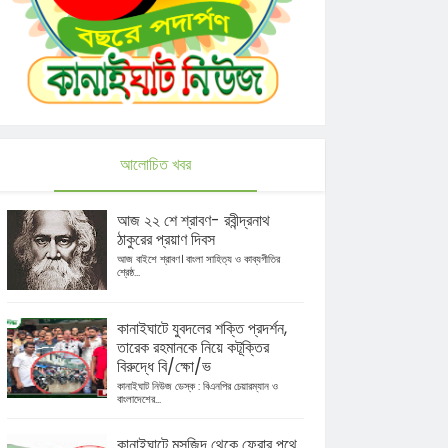
আলোচিত খবর
আজ ২২ শে শ্রাবণ- রবীন্দ্রনাথ
ঠাকুরের প্রয়াণ দিবস
আজ বাইশে শ্রাবণ। বাংলা সাহিত্য ও কাব্যগীতির
শ্রেষ্ঠ...
কানাইঘাটে যুবদলের শক্তি প্রদর্শন,
তারেক রহমানকে নিয়ে কটূক্তির
বিরুদ্ধে বি/ক্ষো/ভ
কানাইঘাট নিউজ ডেস্ক : বিএনপির চেয়ারম্যান ও
বাংলাদেশের...
কানাইঘাটে মসজিদ থেকে ফেরার পথে