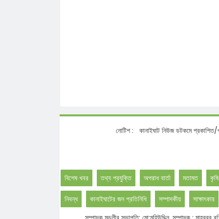
নোটিশ :
কানাইঘাট নিউজ ডটকমে প্রকাশিত/প্রচারিত সংবাদ,
বিশেষ খবর
তথ্য প্রযুক্তি
অপরাধ বার্তা
মতামত
কৃষি
নিবন্ধ
কানাইঘাটের জন প্রতিনিধি
সম্পাদকীয়
সাক্ষাৎকার
সম্পাদক মন্ডলীর সভাপতি: মো:মহিউদ্দিন, সম্পাদক : মাহবু