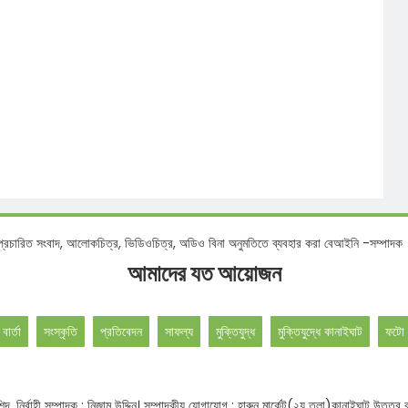
 আলোকচিত্র, ভিডিওচিত্র, অডিও বিনা অনুমতিতে ব্যবহার করা বেআইনি -সম্পাদক
আমাদের যত আয়োজন
 বার্তা
সংস্কৃতি
প্রতিবেদন
সাফল্য
মুক্তিযুদ্ধ
মুক্তিযুদ্ধে কানাইঘাট
ফটো 
বুর রশিদ, নির্বাহী সম্পাদক : নিজাম উদ্দিন। সম্পাদকীয় যোগাযোগ : হারুন মার্কেট(২য় তলা)কানাই