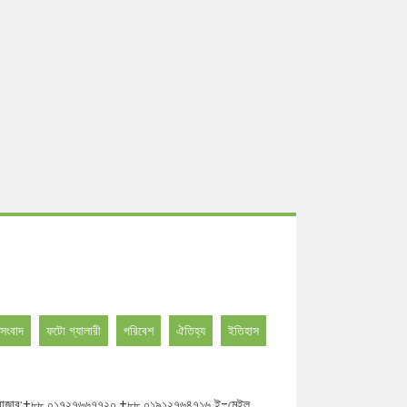
সংবাদ
ফটো গ্যালারী
পরিবেশ
ঐতিহ্য
ইতিহাস
ঘাট উত্তর বাজার;+৮৮ ০১৭২৭৬৬৭৭২০,+৮৮ ০১৯১২৭৬৪৭১৬ ই-মেইল