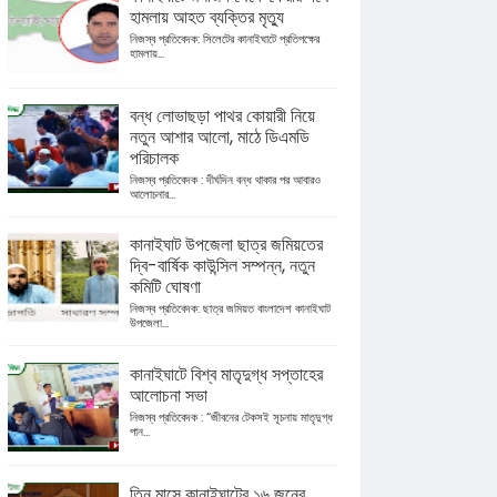
হামলায় আহত ব্যক্তির মৃত্যু
নিজস্ব প্রতিবেদক: সিলেটের কানাইঘাটে প্রতিপক্ষের
হামলায়...
বন্ধ লোভাছড়া পাথর কোয়ারী নিয়ে
নতুন আশার আলো, মাঠে ডিএমডি
পরিচালক
নিজস্ব প্রতিবেদক : দীর্ঘদিন বন্ধ থাকার পর আবারও
আলোচনার...
কানাইঘাট উপজেলা ছাত্র জমিয়তের
দ্বি-বার্ষিক কাউন্সিল সম্পন্ন, নতুন
কমিটি ঘোষণা
নিজস্ব প্রতিবেদক: ছাত্র জমিয়ত বাংলাদেশ কানাইঘাট
উপজেলা...
কানাইঘাটে বিশ্ব মাতৃদুগ্ধ সপ্তাহের
আলোচনা সভা
নিজস্ব প্রতিবেদক : “জীবনের টেকসই সূচনায় মাতৃদুগ্ধ
পান...
তিন মাসে কানাইঘাটের ১৬ জনের