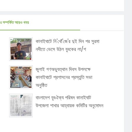
এ সম্পর্কিত আরও খবর
কানাইঘাটে নি'খোঁ'জে'র দুই দিন পর সুরমা
নদীতে ভেসে উঠল যুবকের লা/শ
জুলাই গণঅভ্যুত্থান দিবস উপলক্ষে
কানাইঘাটে প্রশাসনের প্রস্তুতি সভা
অনুষ্ঠিত
বাংলাদেশ যুবঐক্য পরিষদ কানাইঘাট
উপজেলা শাখার আহ্বায়ক কমিটির অনুমোদন