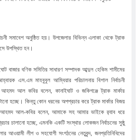
র্বাচনী সমাবেশ অনুষ্ঠিত হয়। উপজেলার বিভিন্ন এলাকা থেকে ট্রাক
ে এসে উপস্থিত হন।
াট বাজার বণিক সমিতির সাধারণ সম্পাদক আব্দুল হেকিম শামীমের
হ্বায়ক এস.এম মাহবুবুল আম্বিয়ার পরিচালনায় বিশাল নির্বাচনী
ধা ড. আহমদ আল কবির বলেন, কানাইঘাট ও জকিগঞ্জে ট্রাক মার্কার
রটানো হচ্ছে। কিন্তু কোন ধরনের অপপ্রচার করে ট্রাক মার্কার বিজয়
. আহমদ আল-কবির বলেন, আমাকে সহ আমার ভাইকে র‌্যাব ধরে
চার চালানো হচ্ছে, এমনকি একটি সংস্থার লোকজন নির্বাচনের সুষ্ঠু
েলার আওয়ামী লীগ ও সহযোগী সংগঠনের নেতৃবৃন্দ, জনপ্রতিনিধিদের