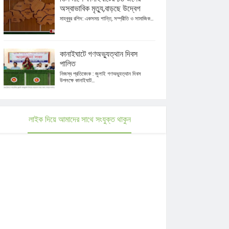
অস্বাভাবিক মৃত্যু,বাড়ছে উদ্বেগ
মাহবুবুর রশিদ: একসময় শান্তি, সম্প্রীতি ও সামাজিক...
কানাইঘাটে গণঅভ্যুত্থান দিবস
পালিত
নিজস্ব প্রতিবেদক : জুলাই গণঅভ্যুত্থান দিবস
উপলক্ষে কানাইঘাট...
লাইক দিয়ে আমাদের সাথে সংযুক্ত থাকুন