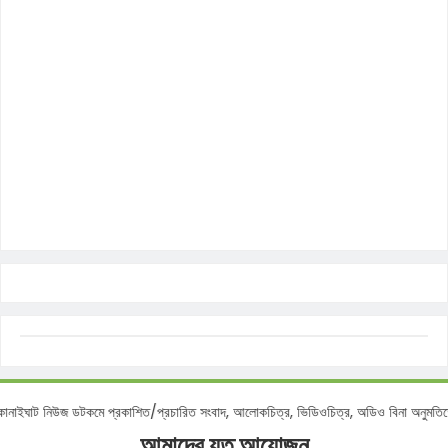
শ :
কানাইঘাট নিউজ ডটকমে প্রকাশিত/প্রচারিত সংবাদ, আলোকচিত্র, ভিডিওচিত্র, অডিও বিনা অন
আমাদের যত আয়োজন