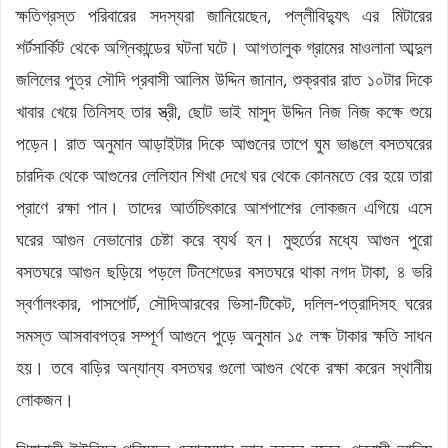
ক্ষতিগ্রস্ত পরিবারের সদস্যরা জানিয়েছেন, পল্লীবিদ্যুৎ এর মিটারের
শর্টসার্কিট থেকে অগ্নিকান্ডের ঘটনা ঘটে। আগতালুক গ্রামের মাওলানা আব্দুল
জলিলের পুত্র সৌদি প্রবাসী আলিম উদ্দিন জানান, শুক্রবার রাত ১০টার দিকে
খাবার খেয়ে তিনিসহ তার স্ত্রী, ছোট ভাই মাসুদ উদ্দিন নিজ নিজ কক্ষে শুয়ে
পড়েন। রাত অনুমান আড়াইটার দিকে আগুনের তাপে ঘুম ভাঙলে বসতঘরের
চারদিক থেকে আগুনের লেলিহান শিখা দেখে ঘর থেকে কোনমতে বের হয়ে তারা
প্রাণে রক্ষা পান। তাদের আর্তচিৎকারে আশপাশের লোকজন এগিয়ে এসে
ঘরের আগুন নেভানোর চেষ্টা করে ব্যর্থ হন। মুহুর্তের মধ্যে আগুন পুরো
বসতঘরে আগুন ছড়িয়ে পড়লে টিনশেডের বসতঘরে থাকা নগদ টাকা, ৪ ভরি
স্বর্ণালংকার, পাসপোর্ট, সৌদিআরবের ভিসা-টিকেট, দলিল-পত্রাদিসহ ঘরের
সমস্ত আসবাবপত্র সম্পূর্ণ আগুনে পুড়ে অনুমান ১৫ লক্ষ টাকার ক্ষতি সাধন
হয়। তবে বাড়ির অন্যান্য বসতঘর গুলো আগুন থেকে রক্ষা করেন স্থানীয়
লোকজন।