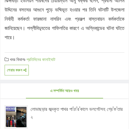
ঝিঙ্গাবাড়ী ইউনিয়ন পরিষদের চেয়ারম্যান আবু বক্কর বলেন, প্রবাসী আলিম
উদ্দিনের বসতঘর আগুনে পুড়ে ভষ্মিভূত হওয়ার পর তিনি ঘটনাটি উপজেলা
নির্বাহী কর্মকর্তা ফারজানা নাসরিন এবং প্রকল্প বাস্তবায়ন কর্মকর্তাকে
জানিয়েছেন। পল্লীবিদ্যুতের গাফিলতির কারণে এ অগ্নিকান্ডের ঘটনা ঘটতে
পারে।
খবর বিভাগঃ
প্রতিদিনের কানাইঘাট
শেয়ার করুন
এ সম্পর্কিত আরও খবর
লোভাছড়ার জব্দকৃত পাথর পা'চা'র'কালে ভলগেটসহ গ্রে'ফ'তার
২