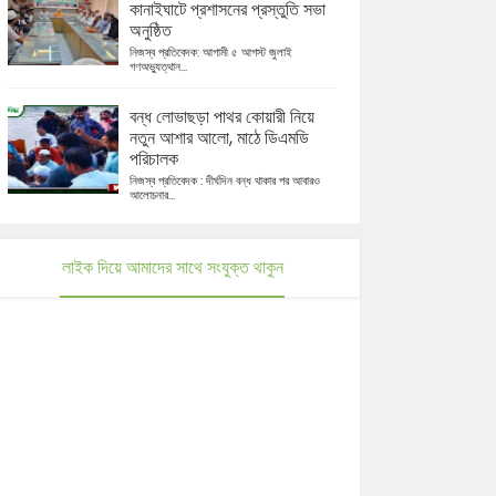
কানাইঘাটে প্রশাসনের প্রস্তুতি সভা
অনুষ্ঠিত
নিজস্ব প্রতিবেদক: আগামী ৫ আগস্ট জুলাই
গণঅভ্যুত্থান...
বন্ধ লোভাছড়া পাথর কোয়ারী নিয়ে
নতুন আশার আলো, মাঠে ডিএমডি
পরিচালক
নিজস্ব প্রতিবেদক : দীর্ঘদিন বন্ধ থাকার পর আবারও
আলোচনার...
লাইক দিয়ে আমাদের সাথে সংযুক্ত থাকুন