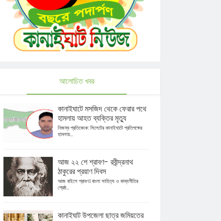
আলোচিত খবর
কানাইঘাটে মসজিদ থেকে ফেরার পথে
হামলায় আহত ব্যক্তির মৃত্যু
নিজস্ব প্রতিবেদক: সিলেটের কানাইঘাটে প্রতিপক্ষের
হামলায়...
আজ ২২ শে শ্রাবণ- রবীন্দ্রনাথ
ঠাকুরের প্রয়াণ দিবস
আজ বাইশে শ্রাবণ। বাংলা সাহিত্য ও কাব্যগীতির
শ্রেষ্ঠ...
কানাইঘাট উপজেলা ছাত্র জমিয়তের