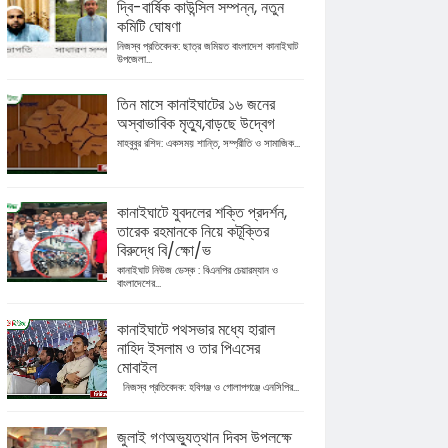
দ্বি-বার্ষিক কাউন্সিল সম্পন্ন, নতুন
কমিটি ঘোষণা
নিজস্ব প্রতিবেদক: ছাত্র জমিয়ত বাংলাদেশ কানাইঘাট
উপজেলা...
তিন মাসে কানাইঘাটের ১৬ জনের
অস্বাভাবিক মৃত্যু,বাড়ছে উদ্বেগ
মাহবুবুর রশিদ: একসময় শান্তি, সম্প্রীতি ও সামাজিক...
কানাইঘাটে যুবদলের শক্তি প্রদর্শন,
তারেক রহমানকে নিয়ে কটূক্তির
বিরুদ্ধে বি/ক্ষো/ভ
কানাইঘাট নিউজ ডেস্ক : বিএনপির চেয়ারম্যান ও
বাংলাদেশের...
কানাইঘাটে পথসভার মধ্যে হারাল
নাহিদ ইসলাম ও তার পিএসের
মোবাইল
নিজস্ব প্রতিবেদক: হবিগঞ্জ ও গোলাপগঞ্জে এনসিপির...
জুলাই গণঅভ্যুত্থান দিবস উপলক্ষে