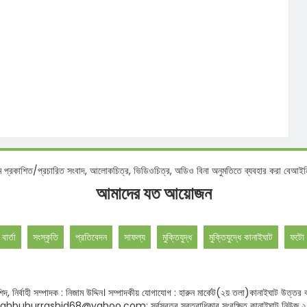
 ডটকমে প্রকাশিত/প্রচারিত সংবাদ, আলোকচিত্র, ভিডিওচিত্র, অডিও বিনা অনুমতিতে ব্যবহার ক
আমাদের যত আয়োজন
 বার্তা
সংস্কৃতি
প্রতিবেদন
সাফল্য
মুক্তিযুদ্ধ
মুক্তিযুদ্ধে কানাইঘাট
ফটো 
বুর রশিদ, নির্বাহী সম্পাদক : নিজাম উদ্দিন। সম্পাদকীয় যোগাযোগ : হারুন মার্কেট(২য় তলা)কানাই
hbuburrashid68@yahoo.com: সর্বস্বত্ব স্বত্বাধিকার সংরক্ষিত কানাইঘাট নিউজ 