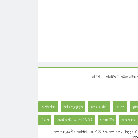
নোটিশ :
কানাইঘাট নিউজ
বিশেষ খবর
তথ্য প্রযুক্তি
অপরাধ বার্তা
মতামত
কৃষি
নিবন্ধ
কানাইঘাটের জন প্রতিনিধি
সম্পাদকীয়
সাক্ষাৎকার
সম্পাদক মন্ডলীর সভাপতি: মো:মহিউদ্দিন, সম্পাদক : মাহবু
:ma