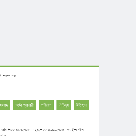
রা বেআইনি -সম্পাদক
সংবাদ
ফটো গ্যালারী
পরিবেশ
ঐতিহ্য
ইতিহাস
ঘাট উত্তর বাজার;+৮৮ ০১৭২৭৬৬৭৭২০,+৮৮ ০১৯১২৭৬৪৭১৬ ই-মেইল
২০১৩